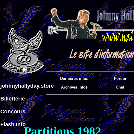
Derniéres infos
Forum
johnnyhallyday.store
Archives infos
Chat
Billetterie
Concours
Flash Info
Partitions 1982