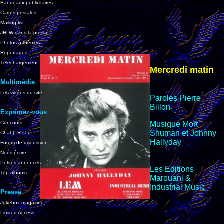
Bandeaux publicitaires
Cartes postales
Mailing list
JHLW dans la presse
Photos à thèmes
Reportages
Téléchargement
Mercredi matin
Multimédia
Les vidéos du site
Paroles Pierre
Billon
Exprimez-vous
Concours
Musique Mort
Shuman et Johnny
Chat (I.R.C.)
Hallyday
Forum de discussion
Nous écrire
Petites annonces
Les Editions
Top albums
Marouani &
Industrial Music
Presse
Jukebox magazine
Limited Access