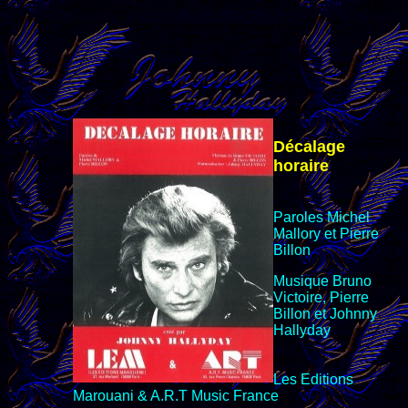
Décalage
horaire
Paroles Michel
Mallory et Pierre
Billon
Musique Bruno
Victoire, Pierre
Billon et Johnny
Hallyday
Les Editions
Marouani & A.R.T Music
France