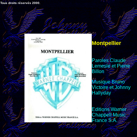
Tous droits réservés 2000.
Montpellier
Paroles Claude
Lemesle et Pierre
Billon
Musique Bruno
Victoire et Johnny
Hallyday
Editions Warner
Chappell Music
France S.A.