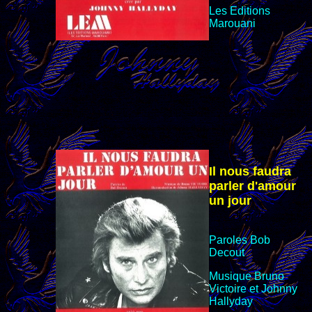
Les Editions
Marouani
Il nous faudra
parler d'amour
un jour
Paroles Bob
Decout
Musique Bruno
Victoire et Johnny
Hallyday