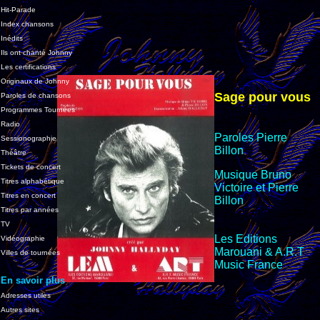
Hit-Parade
Index chansons
Inédits
Ils ont chanté Johnny
Les certifications
Originaux de Johnny
Sage pour vous
Paroles de chansons
Programmes Tournées
Radio
Paroles Pierre
Sessionographie
Billon
Théâtre
Tickets de concert
Musique Bruno
Titres alphabétique
Victoire et Pierre
Titres en concert
Billon
Titres par années
TV
Les Editions
Vidéographie
Marouani & A.R.T
Villes de tournées
Music
France
En savoir plus
Adresses utiles
Autres sites