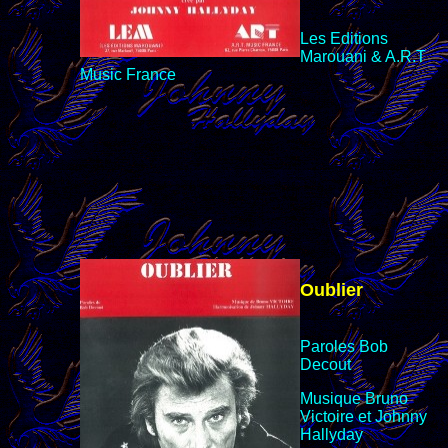
Les Editions
Marouani & A.R.T
Music
France
Oublier
Paroles Bob
Decout
Musique Bruno
Victoire et Johnny
Hallyday