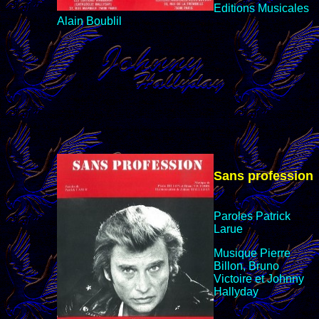
Editions Musicales
Alain Boublil
Sans profession
Paroles Patrick
Larue
Musique Pierre
Billon, Bruno
Victoire et Johnny
Hallyday