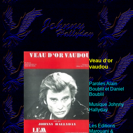
Veau d'or
vaudou
Paroles Alain
Boublil et Daniel
Boublil
Musique Johnny
Hallyday
Les Editions
Marouani &