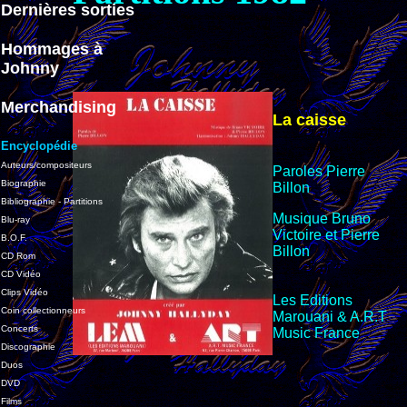
Dernières sorties
Hommages à
Johnny
Merchandising
La caisse
Encyclopédie
Auteurs/compositeurs
Paroles Pierre
Biographie
Billon
Bibliographie - Partitions
Musique Bruno
Blu-ray
Victoire et Pierre
B.O.F.
Billon
CD Rom
CD Vidéo
Clips Vidéo
Les Editions
Coin collectionneurs
Marouani & A.R.T
Concerts
Music
France
Discographie
Duos
DVD
Films