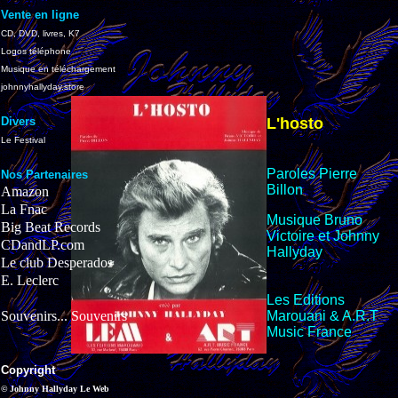
Vente en ligne
CD, DVD, livres, K7
Logos téléphone
Musique en téléchargement
johnnyhallyday.store
Divers
L'hosto
Le Festival
Paroles Pierre
Nos Partenaires
Billon
Amazon
La Fnac
Musique Bruno
Big Beat Records
Victoire et Johnny
CDandLP.com
Hallyday
Le club Desperados
E. Leclerc
Les Editions
Souvenirs... Souvenirs
Marouani & A.R.T
Music
France
Copyright
© Johnny Hallyday Le Web