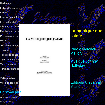
Hit-Parade
Index chansons
Inédits
Ils ont chanté Johnny
Les certifications
Originaux de Johnny
La musique que
Paroles de chansons
j'aime
Programmes Tournées
Radio
Sessionographie
Paroles Michel
Théâtre
Mallory
Tickets de concert
Titres alphabétique
Musique Johnny
Titres en concert
Hallyday
Titres par années
TV
Vidéographie
Editions Universal
Villes de tournées
Music
En savoir plus
Adresses utiles
Autres sites