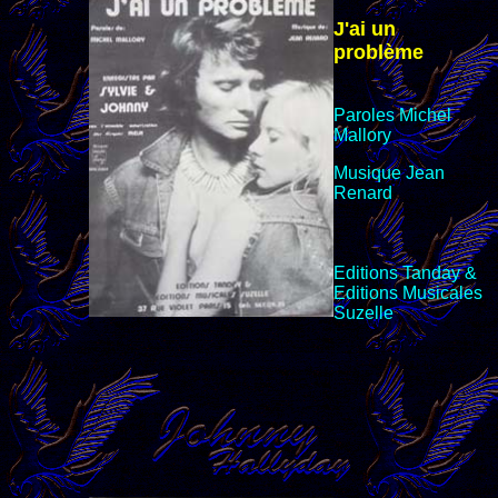
J'ai un
problème
Paroles Michel
Mallory
Musique Jean
Renard
Editions
Tanday &
Editions Musicales
Suzelle