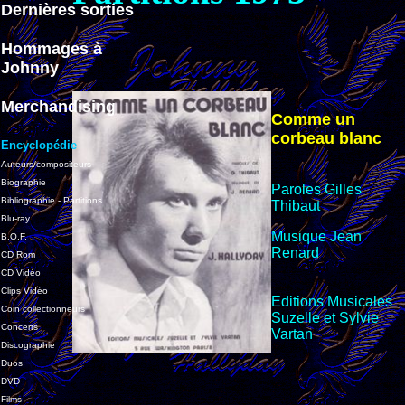
Dernières sorties
Hommages à
Johnny
Merchandising
Comme un
corbeau blanc
Encyclopédie
Auteurs/compositeurs
Biographie
Paroles Gilles
Bibliographie - Partitions
Thibaut
Blu-ray
Musique Jean
B.O.F.
Renard
CD Rom
CD Vidéo
Clips Vidéo
Editions Musicales
Coin collectionneurs
Suzelle et Sylvie
Concerts
Vartan
Discographie
Duos
DVD
Films