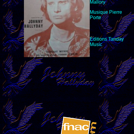
Mallory
Musique Pierre
Porte
Editions
Tanday
Music