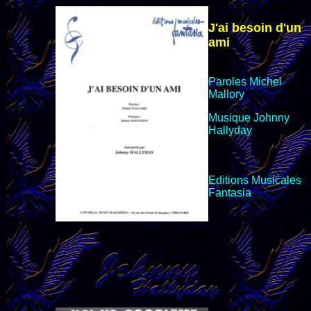
J'ai besoin d'un
ami
Paroles Michel
Mallory
Musique Johnny
Hallyday
Editions
Musicales
Fantasia