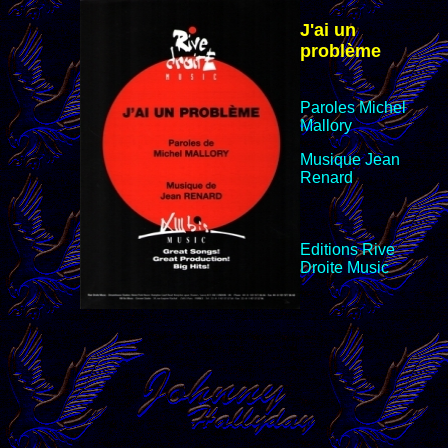
J'ai un
problème
Paroles Michel
Mallory
Musique Jean
Renard
Editions
Rive
Droite Music