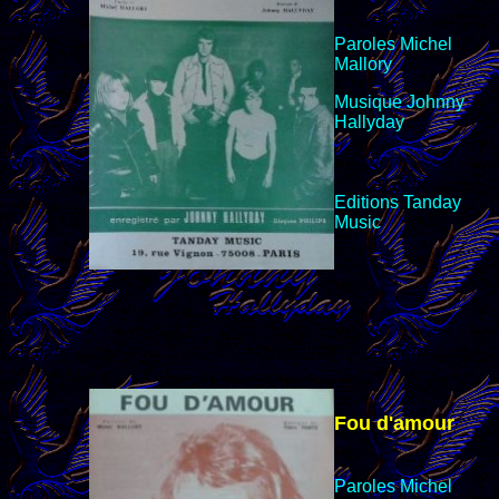
Paroles Michel
Mallory
Musique Johnny
Hallyday
Editions
Tanday
Music
Fou d'amour
Paroles Michel