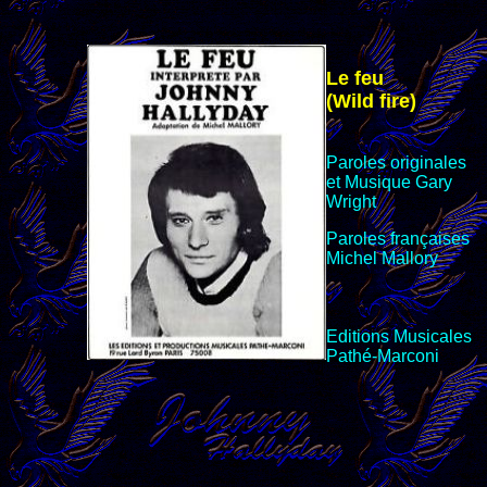
Le feu
(Wild fire)
Paroles originales
et Musique Gary
Wright
Paroles françaises
Michel Mallory
Editions
Musicales
Pathé-Marconi