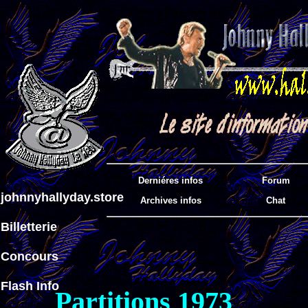
Derniéres infos
Forum
johnnyhallyday.store
Archives infos
Chat
Billetterie
Concours
Flash Info
Partitions 1973