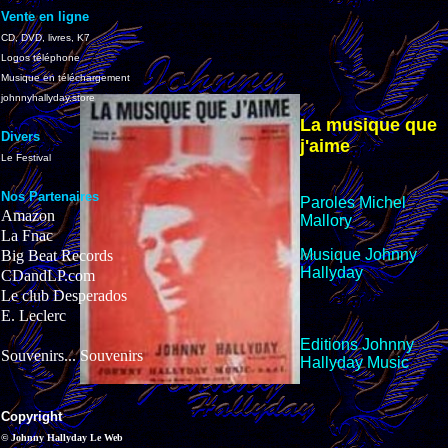
Vente en ligne
CD, DVD, livres, K7
Logos téléphone
Musique en téléchargement
johnnyhallyday.store
La musique que
Divers
j'aime
Le Festival
Nos Partenaires
Paroles Michel
Amazon
Mallory
La Fnac
Musique Johnny
Big Beat Records
Hallyday
CDandLP.com
Le club Desperados
E. Leclerc
Editions Johnny
Souvenirs... Souvenirs
Hallyday Music
Copyright
© Johnny Hallyday Le Web