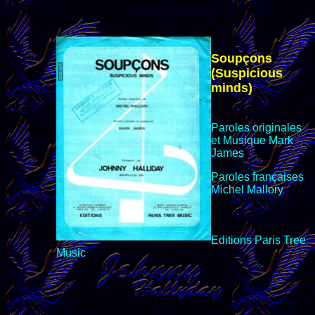
Soupçons
(Suspicious
minds)
Paroles originales
et Musique Mark
James
Paroles françaises
Michel Mallory
Editions
Paris Tree
Music