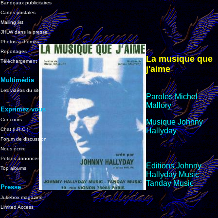
Bandeaux publicitaires
Cartes postales
Mailing list
JHLW dans la presse
Photos à thèmes
Reportages
La musique que
Téléchargement
j'aime
Multimédia
Les vidéos du site
Paroles Michel
Mallory
Exprimez-vous
Concours
Musique Johnny
Chat (I.R.C.)
Hallyday
Forum de discussion
Nous écrire
Petites annonces
Editions Johnny
Top albums
Hallyday Music -
Tanday Music
Presse
Jukebox magazine
Limited Access