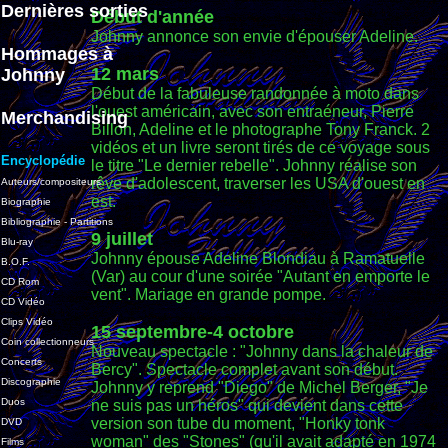
Dernières sorties
Début d'année
Johnny annonce son envie d'épouser Adeline.
Hommages à
12 mars
Johnny
Début de la fabuleuse randonnée à moto dans
l'ouest américain, avec son entraéneur, Pierre
Merchandising
Billon, Adeline et le photographe Tony Franck. 2
vidéos et un livre seront tirés de ce voyage sous
Encyclopédie
le titre "Le dernier rebelle". Johnny réalise son
rêve d'adolescent, traverser les USA d'ouest en
Auteurs/compositeurs
est.
Biographie
Bibliographie - Partitions
9 juillet
Blu-ray
Johnny épouse Adeline Blondiau à Ramatuelle
B.O.F.
(Var) au cour d'une soirée "Autant en emporte le
CD Rom
vent". Mariage en grande pompe.
CD Vidéo
Clips Vidéo
15 septembre-4 octobre
Coin collectionneurs
Nouveau spectacle : "Johnny dans la chaleur de
Concerts
Bercy". Spectacle complet avant son début.
Discographie
Johnny y reprend "Diego" de Michel Berger, "Je
Duos
ne suis pas un héros" qui devient dans cette
version son tube du moment, "Honky tonk
DVD
woman" des "Stones" (qu'il avait adapté en 1974
Films