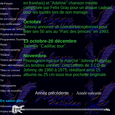
en franéais) et "Adeline" chanson inédite
Hit-Parade
composée par Felix Gray pour un disque cadeau,
Index chansons
pour les invités lors de son mariage.
Inédits
Ils ont chanté Johnny
Octobre
Les certifications
Johnny annonce un concert exceptionnel pour
Originaux de Johnny
féter ses 50 ans au "Parc des princes" en 1993.
Paroles de chansons
Programmes Tournées
13 octobre-20 décembre
Radio
Tournée "Cadillac tour".
Sessionographie
Novembre
Théâtre
Tickets de concert
Phonogram met sur le marché "Johnny Hallyday,
Les tendres années" cinq coffrets de 3 CD de
Titres alphabétique
Johnny, de 1960 à 1975, rééditant ainsi 15
Titres en concert
albums ou 25 cm sous leur pochette originale.
Titres par années
TV
Vidéographie
Villes de tournées
Année précédente
-
Année suivante
En savoir plus
Adresses utiles
Autres sites