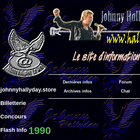
Derniéres infos
Forum
johnnyhallyday.store
Archives infos
Chat
Billetterie
Concours
1990
Flash Info