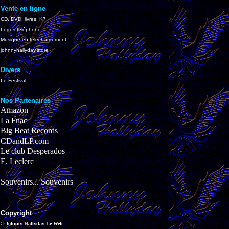
Vente en ligne
CD, DVD, livres, K7
Logos téléphone
Musique en téléchargement
johnnyhallyday.store
Divers
Le Festival
Nos Partenaires
Amazon
La Fnac
Big Beat Records
CDandLP.com
Le club Desperados
E. Leclerc
Souvenirs... Souvenirs
Copyright
© Johnny Hallyday Le Web