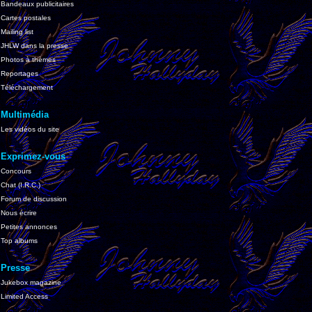
Bandeaux publicitaires
Cartes postales
Mailing list
JHLW dans la presse
Photos à thèmes
Reportages
Téléchargement
Multimédia
Les vidéos du site
Exprimez-vous
Concours
Chat (I.R.C.)
Forum de discussion
Nous écrire
Petites annonces
Top albums
Presse
Jukebox magazine
Limited Access