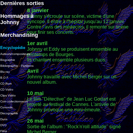
Dernières sorties
8 janvier
Hommages à
Johnny s'écroule sur scéne, victime d'une
syncope. Il entre à l'hépital jusqu'au 12 janvier.
Johnny
Contre l'avis des médecins, il remonte sur scéne
pour finir ses concerts.
Merchandising
1er avril
Encyclopédie
Johnny et Eddy se produisent ensemble au
printemps de Bourges.
Auteurs/compositeurs
Ils chantent ensemble plusieurs duos.
Biographie
Bibliographie - Partitions
Avril
Blu-ray
Johnny travaille avec Michel Berger sur un
B.O.F.
nouvel album.
CD Rom
CD Vidéo
10 mai
Clips Vidéo
Le film "Détective" de Jean Luc Godart est
Coin collectionneurs
projeté au festival de Cannes. L'arrivée de
Concerts
Johnny provoque une mini-émeute.
Discographie
Duos
26 mai
DVD
Sortie de l'album : "Rock'n'roll attitude" signé
Films
Michel Berger.