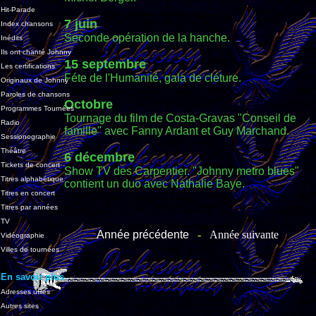
Hit-Parade
7 juin
Index chansons
Seconde opération de la hanche.
Inédits
Ils ont chanté Johnny
15 septembre
Les certifications
Féte de l'Humanité, gala de cléture.
Originaux de Johnny
Paroles de chansons
Octobre
Programmes Tournées
Tournage du film de Costa-Gravas "Conseil de
Radio
famille" avec Fanny Ardant et Guy Marchand.
Sessionographie
Théâtre
6 décembre
Tickets de concert
Show TV des Carpentier. "Johnny metro blues"
Titres alphabétique
contient un duo avec Nathalie Baye.
Titres en concert
Titres par années
TV
Année précédente
-
Année suivante
Vidéographie
Villes de tournées
En savoir plus
Adresses utiles
Autres sites