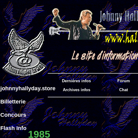
Derniéres infos
Forum
johnnyhallyday.store
Archives infos
Chat
Billetterie
Concours
Flash Info
1985