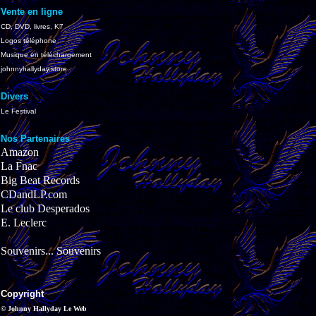
Vente en ligne
CD, DVD, livres, K7
Logos téléphone
Musique en téléchargement
johnnyhallyday.store
Divers
Le Festival
Nos Partenaires
Amazon
La Fnac
Big Beat Records
CDandLP.com
Le club Desperados
E. Leclerc
Souvenirs... Souvenirs
Copyright
© Johnny Hallyday Le Web