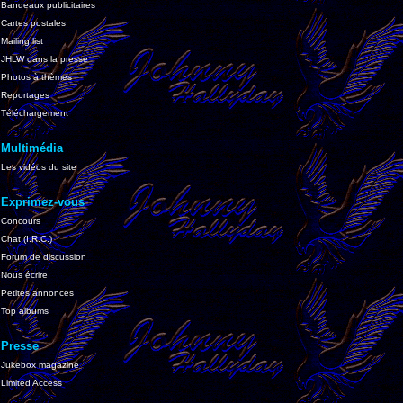
Bandeaux publicitaires
Cartes postales
Mailing list
JHLW dans la presse
Photos à thèmes
Reportages
Téléchargement
Multimédia
Les vidéos du site
Exprimez-vous
Concours
Chat (I.R.C.)
Forum de discussion
Nous écrire
Petites annonces
Top albums
Presse
Jukebox magazine
Limited Access