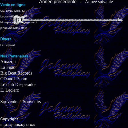
Année précédente
-
Année suivante
Vente en ligne
CD, DVD, livres, K7
Logos téléphone
Musique en téléchargement
johnnyhallyday.store
Divers
Le Festival
Nos Partenaires
Amazon
La Fnac
Big Beat Records
CDandLP.com
Le club Desperados
E. Leclerc
Souvenirs... Souvenirs
Copyright
© Johnny Hallyday Le Web