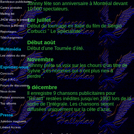
Bandeaux publicitaires
Johnny féte son anniversaire à Montréal devant
Cartes postales
10 000 spectateurs.
Mailing list
1er juillet
JHLW dans la presse
Début du tournage en Italie du film de Sergio
Photos à thèmes
Corbucci " Le Spécialiste".
Reportages
Téléchargement
Début aoùt
Début d'une Tournée d'été.
Multimédia
Les vidéos du site
Novembre
Johnny préte sa voix sur les chours d'un titre de
Exprimez-vous
Sylvie "Les hommes qui n'ont plus rien à
Concours
perdre".
Chat (I.R.C.)
Forum de discussion
9 décembre
Nous écrire
Il enregistre 9 chansons publicitaires pour
Petites annonces
"Ricard" restées inédites jusqu'en 1993 lors de la
sortie de l'Intégrale. Les chansons seront
Top albums
diffusées uniquement sur la céte d'azur.
Presse
Jukebox magazine
Limited Access