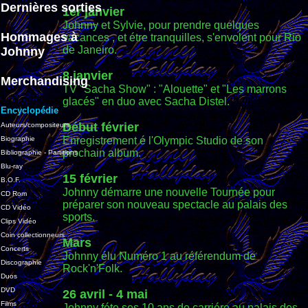
Dernières sorties
1er janvier
Johnny et Sylvie, pour prendre quelques
Hommages à
vacances , et étre tranquilles, s'envolent pour Rio
de Janeiro.
Johnny
8 janvier
Merchandising
TV "Sacha Show" : "Alouette" et "Les marrons
glacés" en duo avec Sacha Distel.
Encyclopédie
Début février
Auteurs/compositeurs
Biographie
Enregistrement é l'Olympic Studio de son
prochain album.
Bibliographie - Partitions
Blu-ray
15 février
B.O.F.
Johnny démarre une nouvelle Tournée pour
CD Rom
préparer son nouveau spectacle au palais des
CD Vidéo
sports.
Clips Vidéo
Coin collectionneurs
Mars
Concerts
Johnny élu Numéro 1 au référendum de
Discographie
Rock'n'Folk.
Duos
DVD
26 avril - 4 mai
Films
Johnny féte ses 10 ans de carriére au palais des