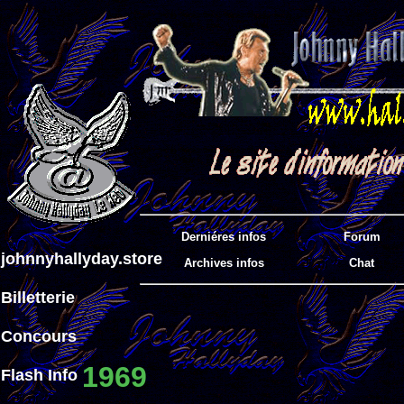
Derniéres infos
Forum
johnnyhallyday.store
Archives infos
Chat
Billetterie
Concours
1969
Flash Info