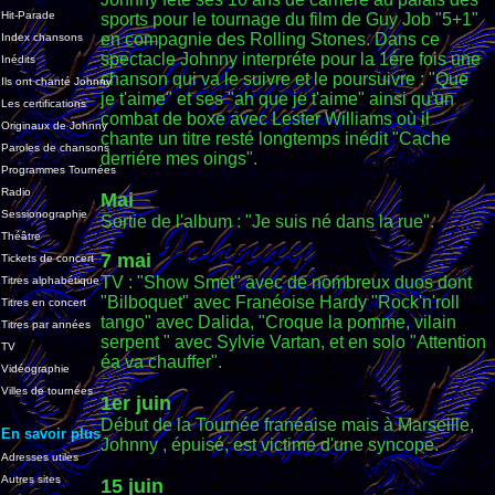
Hit-Parade
sports pour le tournage du film de Guy Job "5+1"
en compagnie des Rolling Stones. Dans ce
Index chansons
spectacle Johnny interpréte pour la 1ére fois une
Inédits
chanson qui va le suivre et le poursuivre : "Que
Ils ont chanté Johnny
je t'aime" et ses "ah que je t'aime" ainsi qu'un
Les certifications
combat de boxe avec Lester Williams où il
Originaux de Johnny
chante un titre resté longtemps inédit "Cache
Paroles de chansons
derriére mes oings".
Programmes Tournées
Radio
Mai
Sessionographie
Sortie de l'album : "Je suis né dans la rue".
Théâtre
7 mai
Tickets de concert
TV : "Show Smet" avec de nombreux duos dont
Titres alphabétique
"Bilboquet" avec Franéoise Hardy "Rock'n'roll
Titres en concert
tango" avec Dalida, "Croque la pomme, vilain
Titres par années
serpent " avec Sylvie Vartan, et en solo "Attention
TV
éa va chauffer".
Vidéographie
Villes de tournées
1er juin
Début de la Tournée franéaise mais à Marseille,
En savoir plus
Johnny , épuisé, est victime d'une syncope.
Adresses utiles
Autres sites
15 juin