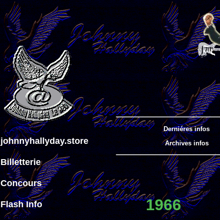
Derniéres infos
johnnyhallyday.store
Archives infos
Billetterie
Concours
1966
Flash Info