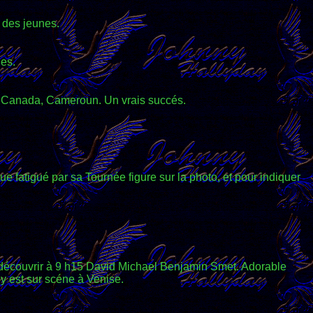
 des jeunes.
ues.
, Canada, Cameroun. Un vrais succés.
e fatigué par sa Tournée figure sur la photo, et pour indiquer
ur découvrir à 9 h15 David Michael Benjamin Smet. Adorable
y est sur scéne à Venise.