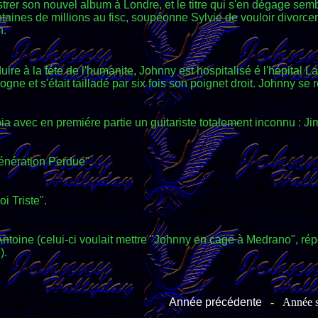
trer son nouvel album à Londre, et le titre qui s'en dégage semble 
entaines de millions au fisc, soupéonne Sylvie de vouloir divorcer,
n.
duire à la féte de l'humanite, Johnny est hospitalisé é l'hépital L
ogne et s'était tailladé par six fois son poignet droit. Johnny se
a avec en premiére partie un guitariste totalement inconnu : Ji
Génération Perdue".
i Triste".
Antoine (celui-ci voulait mettre "Johnny en cage à Medrano", r
).
Année précédente
-
Année s