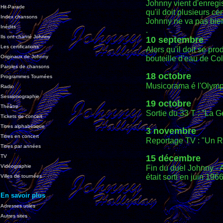
Johnny vient d'enregis
Hit-Parade
qu'il doit plusieurs c
Index chansons
Johnny ne va pas bie
Inédits
.
Ils ont chanté Johnny
10 septembre
Les certifications
Alors qu'il doit se pro
Originaux de Johnny
bouteille d'eau de Col
Paroles de chansons
18 octobre
Programmes Tournées
Musicorama é l'Olympi
Radio
Sessionographie
19 octobre
Théâtre
Sortie du 33 T : "La 
Tickets de concert
Titres alphabétique
3 novembre
Titres en concert
Reportage TV : "Un Ro
Titres par années
TV
15 décembre
Vidéographie
Fin du duel Johnny - 
était sorti en juin 1966
Villes de tournées
En savoir plus
Adresses utiles
Autres sites