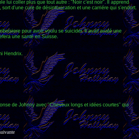
lui coller plus que tout autre : "Noir c'est noir". Il apprend
 sort d'une cure de désintoxication et une carriére qui s'endort.
ariboisiere pour avoir voulu se suicider. Il avait avalé une
 refera une santé en Suisse.
mi Hendrix.
éponse de Johnny avec "Cheveux longs et idées courtes" qui
uivante