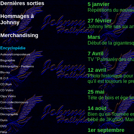
Dernières sorties
5 janvier
Répétitions du nouvea
Hommages à
27 février
Johnny
Johnny féte ses six a
Merchandising
Mars
Début de la gigantes
Encyclopédie
7 Avril
Auteurs/compositeurs
TV "Palmarés des ch
Biographie
Bibliographie - Partitions
12 avril
Blu-ray
Photo historique pour 
B.O.F.
qu'il est toujours le p
CD Rom
CD Vidéo
25 mai
Clips Vidéo
Téte de bois et ége t
Coin collectionneurs
14 aoùt
Concerts
Bien qu'en Tournée en
Discographie
bébé de 3Kg500. Mais 
Duos
DVD
1er septembre
Films