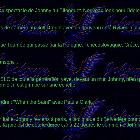
u spectacle de Johnny au Bilboquet. Nouveau look pour l'idole
ns de carriére au Golf Drouot avec un nouveau coté Rythm 'n bl
que Tournée qui passe par la Pologne, Tchecoslovaquie, Gréce
ansons".
SLC de toute la génération yéyé, devant un mur. Johnny, bien qu
remier, il est grimpé sur une échelle.
endre : "When the Saint" avec Petula Clark.
 Italie, Johnny reviens à paris, à la clinique du Belvédére po
la joie est de courte durée car à 22 heures le soir même Johnn