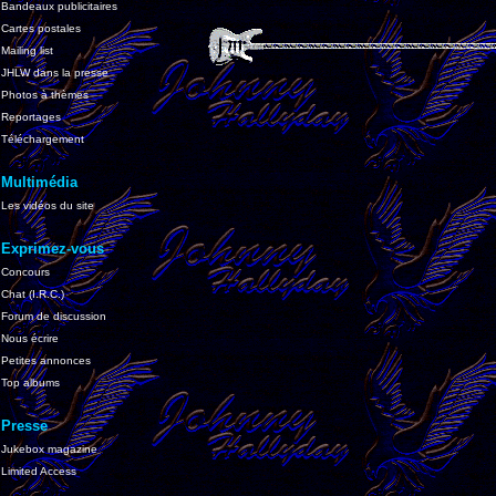
Bandeaux publicitaires
Cartes postales
Mailing list
JHLW dans la presse
Photos à thèmes
Reportages
Téléchargement
Multimédia
Les vidéos du site
Exprimez-vous
Concours
Chat (I.R.C.)
Forum de discussion
Nous écrire
Petites annonces
Top albums
Presse
Jukebox magazine
Limited Access