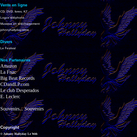
Vente en ligne
CD, DVD, livres, K7
Logos téléphone
Musique en téléchargement
johnnyhallyday.store
Divers
Le Festival
Nos Partenaires
Amazon
La Fnac
Big Beat Records
CDandLP.com
Le club Desperados
E. Leclerc
Souvenirs... Souvenirs
Copyright
© Johnny Hallyday Le Web