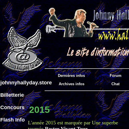
Derniéres infos
Forum
johnnyhallyday.store
Archives infos
Chat
Billetterie
Concours
2015
Flash Info
L'année 2015 est marquée par Une superbe
tournée
Rester Vivant Tour