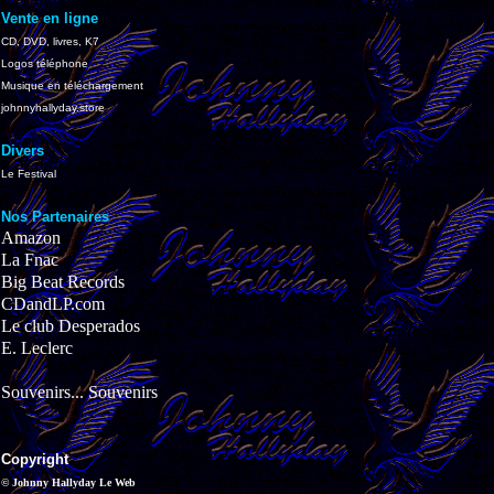
Vente en ligne
CD, DVD, livres, K7
Logos téléphone
Musique en téléchargement
johnnyhallyday.store
Divers
Le Festival
Nos Partenaires
Amazon
La Fnac
Big Beat Records
CDandLP.com
Le club Desperados
E. Leclerc
Souvenirs... Souvenirs
Copyright
© Johnny Hallyday Le Web