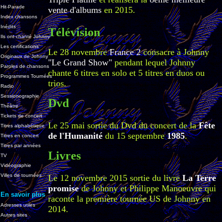
Hit-Parade
vente d'albums
en 2015.
Index chansons
Inédits
Télévision
Ils ont chanté Johnny
Les certifications
Le 28 novembre
France 2
consacre à Johnny
Originaux de Johnny
"Le Grand Show"
pendant lequel Johnny
Paroles de chansons
chante 6 titres en solo et 5 titres en duos ou
Programmes Tournées
trios.
Radio
Sessionographie
Dvd
Théâtre
Tickets de concert
Le 25 mai sortie du Dvd du concert de la
Fête
Titres alphabétique
de l'Humanité
du 15 septembre
1985
.
Titres en concert
Titres par années
Livres
TV
Vidéographie
Villes de tournées
Le 12 novembre 2015 sortie du livre
La Terre
promise
de Johnny et Philippe Manoeuvre qui
En savoir plus
raconte la première tournée US de Johnny en
Adresses utiles
2014.
Autres sites