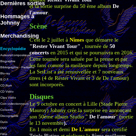
Dernières sorties
et la sortie surprise du 50 ème album
De
l'amour
.
Hommages à
Johnny
Scène
Merchandising
C'est le 2 juillet à
Nîmes
que démarre le
"Rester Vivant Tour"
, tournée de
50
Encyclopédie
concerts
en 2015 et qui se poursuivra en 2016.
Auteurs/compositeurs
Cette tournée sera saluée par la presse et par
Biographie
les fans comme la meilleure depuis longtemps.
Bibliographie - Partitions
La SetList a été renouvellée et 7 nouveaux
Blu-ray
titres (4 de Rester Vivant et 3 de De l'amour)
B.O.F.
sont incorporés.
CD Rom
CD Vidéo
Disques
Clips Vidéo
Le 9 octobre en concert à Lille (Stade Pierre
Coin collectionneurs
Mauroy) Johnny crée la surprise en annonçant
Concerts
son 50ème album Studio "
De l'amour
" (sortie
Discographie
le 13 novembre
).
Duos
DVD
En 1 mois et demi
De L'amour
sera certifié
Films
Triple Platine
et réalisera la
8ème meilleure