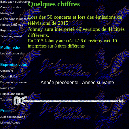
Bandeaux publicitaires
Quelques chiffres
Cartes postales
Mailing list
Lors des 50 concerts et lors des émissions de
JHLW dans la presse
télévisions de 2015
Photos à thèmes
Johnny aura interprété 46 versions de 41 titres
Reportages
différents.
Téléchargement
En 2015 Johnny aura réalisé 8 duos/trios avec 10
interprètes sur 8 titres différents
Multimédia
Les vidéos du site
Exprimez-vous
Concours
Chat (I.R.C.)
Année précédente
-
Année suivante
Forum de discussion
Nous écrire
Petites annonces
Top albums
Presse
Jukebox magazine
Limited Access