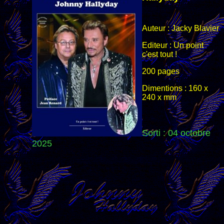
Auteur : Jacky Blavier
Editeur : Un point
c'est tout !
200 pages
Dimentions : 160 x
240 x mm
Sorti : 04 octobre
2025