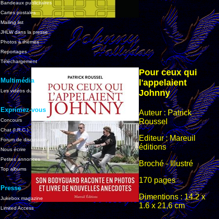
Bandeaux publicitaires
Cartes postales
Mailing list
JHLW dans la presse
Photos à thèmes
Reportages
Téléchargement
Pour ceux qui
Multimédia
l'appelaient
Les vidéos du site
Johnny
Exprimez-vous
Auteur : Patrick
Concours
Roussel
Chat (I.R.C.)
Editeur : Mareuil
Forum de discussion
éditions
Nous écrire
Petites annonces
Broché - Illustré
Top albums
170 pages
Presse
Dimentions : 14.2 x
Jukebox magazine
1.6 x 21,6 cm
Limited Access