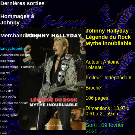
Dernières sorties
Hommages à
Johnny
Johnny Hallyday
:
Merchandising
Légende du Rock
Mythe inoubliable
Encyclopédie
Auteurs/compositeurs
Biographie
Auteur : Antoine
Loiseau
Bibliographie - Partitions
Blu-ray
Editeur : Indépendant
B.O.F.
CD Rom
Broché
CD Vidéo
Clips Vidéo
106 pages
Coin collectionneurs
Dimentions : 13,97 x
Concerts
0,61 x 21,59 cm
Discographie
Duos
Sorti : 09 février
DVD
2025
Films