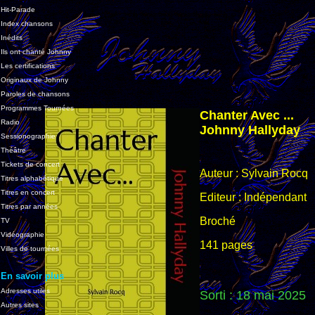
Hit-Parade
Index chansons
Inédits
Ils ont chanté Johnny
Les certifications
Originaux de Johnny
Paroles de chansons
Programmes Tournées
Chanter Avec ...
Radio
Johnny Hallyday
Sessionographie
Théâtre
Tickets de concert
Auteur : Sylvain Rocq
Titres alphabétique
Titres en concert
Editeur : Indépendant
Titres par années
Broché
TV
Vidéographie
141 pages
Villes de tournées
En savoir plus
Adresses utiles
Sorti : 18 mai 2025
Autres sites