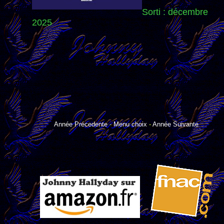
Sorti : décembre
2025
Année Précedente
-
Menu choix
-
Année Suivante