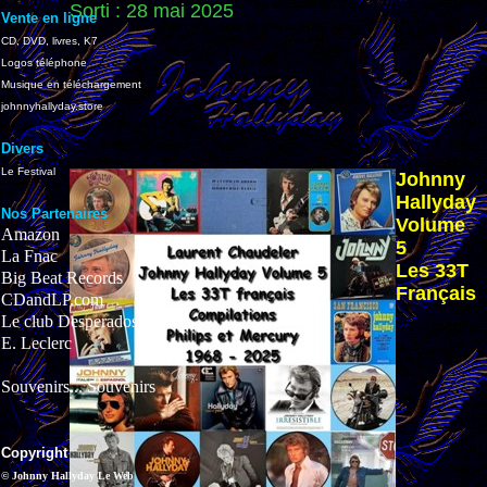
Sorti : 28 mai 2025
Vente en ligne
CD, DVD, livres, K7
Logos téléphone
Musique en téléchargement
johnnyhallyday.store
Divers
Le Festival
Johnny
Hallyday
Nos Partenaires
Volume
Amazon
5
La Fnac
Les 33T
Big Beat Records
Français
CDandLP.com
Le club Desperados
E. Leclerc
Souvenirs... Souvenirs
Copyright
© Johnny Hallyday Le Web