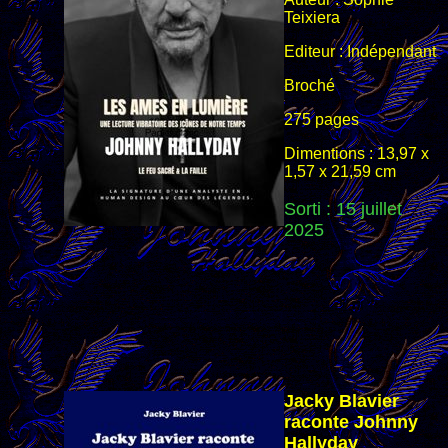
Teixiera
Editeur : Indépendant
Broché
275 pages
Dimentions : 13,97 x
1,57 x 21,59 cm
Sorti : 15 juillet
2025
Jacky Blavier
raconte Johnny
Hallyday