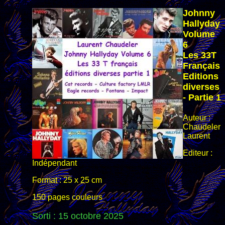
Johnny
Hallyday
Volume
6
Les 33T
Français
Editions
diverses
- Partie 1
Auteur :
Chaudeler
Laurent
Editeur :
Indépendant
Format : 25 x 25 cm
150 pages couleurs
Sorti : 15 octobre
2025