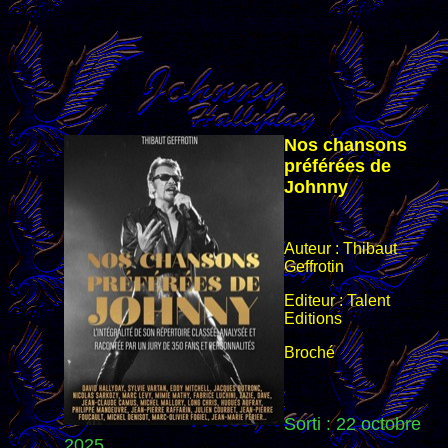
Nos chansons
préférées de
Johnny
Auteur : Thibaut
Geffrotin
Editeur : Talent
Editions
Broché
Sorti : 22 octobre
2025