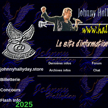
Derniéres infos
Forum
johnnyhallyday.store
Archives infos
Chat
Billetterie
Concours
Flash Info
2025