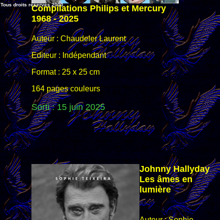
Tous droits réservés 2000.
Compilations Philips et Mercury
1968 - 2025
Auteur : Chaudeler Laurent
Editeur : Indépendant
Format : 25 x 25 cm
164 pages couleurs
Sorti : 15 juin
2025
Johnny Hallyday
Les âmes en
lumière
Auteur : Sophie