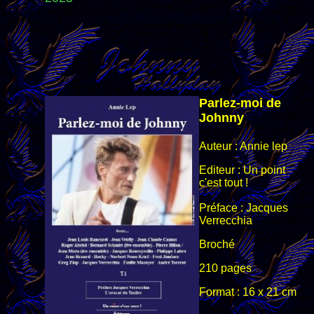
Parlez-moi de
Johnny
Auteur : Annie lep
Editeur : Un point
c'est tout !
Préface : Jacques
Verrecchia
Broché
210 pages
Format : 16 x 21 cm