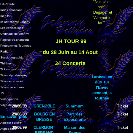
"Noir c'est
Hit-Parade
noir",
Index chansons
"Dégage" et
Inédits
"Allumer le
Ils ont chanté Johnny
feu".
Les certifications
Originaux de Johnny
Paroles de chansons
JH TOUR 99
Programmes Tournées
du 28 Juin au 14 Aout
Radio
Sessionographie
34 Concerts
Théâtre
Tickets de concert
Titres alphabétique
Larusso en
Titres en concert
duo sur
l'Envie
Titres par années
pendant la
TV
tournée
Vidéographie
Villes de tournées
28/06/99
GRENOBLE
Summum
Ticket
29/06/99
BOURG EN
Parc des
Ticket
En savoir plus
BRESSE
Expositions
Adresses utiles
30/06/99
CLERMONT
Maison des
Ticket
Autres sites
FERRAND
Sports