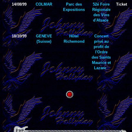
14/08/99
COLMAR
Parc des
52é Foire
Ticket
Expositions
Régionale
des Vins
d'Alsace
18/10/99
GENEVE
Hôtel
Concert
(Suisse)
Richemond
privé au
profit de
l'Ordre
des Saints
Maurice et
Lazare