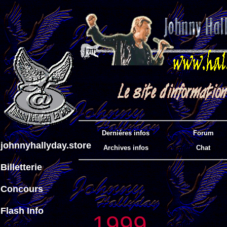
Derniéres infos
Forum
johnnyhallyday.store
Archives infos
Chat
Billetterie
Concours
Flash Info
1999