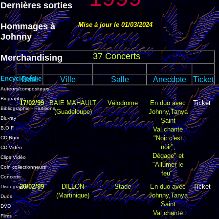
Dernières sorties
Mise à jour le 01/03/2024
Hommages à
Johnny
37 Concerts
Merchandising
Encyclopédie
Date
Ville
Salle
Anecdote
Ticket
Auteurs/compositeurs
Biographie
17/02/99
BAIE MAHAULT
Vélodrome
En duo avec
Ticket
Bibliographie - Partitions
(Guadeloupe)
Johnny,Tanya
Blu-ray
Saint
B.O.F.
Val chante
"Noir c'est
CD Rom
noir",
CD Vidéo
Dégage" et
Clips Vidéo
"Allumer le
Coin collectionneurs
feu".
Concerts
20/02/99
DILLON
Stade
En duo avec
Ticket
Discographie
(Martinique)
Johnny,Tanya
Duos
Saint
DVD
Val chante
Films