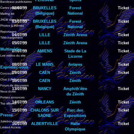
Bandeaux publicitaires
02/07/99
BRUXELLES
Forest
Ticket
Cartes postales
(Belgique)
National
Mailing list
JHLW dans la presse
03/07/99
BRUXELLES
Forest
Ticket
Photos à thèmes
(Belgique)
National
Reportages
04/07/99
LILLE
Zénith Arena
Ticket
Téléchargement
05/07/99
LILLE
Zénith Arena
Ticket
Multimédia
07/07/99
AMIENS
Stade de La
Ticket
Les vidéos du site
Licorne
08/07/99
LE MANS
Antares
Ticket
Exprimez-vous
09/07/99
CAEN
Zénith
Ticket
Concours
Chat (I.R.C.)
10/07/99
CAEN
Zénith
Forum de discussion
13/07/99
NANCY
Amphith'étre
Ticket
Nous écrire
du Zénith
Petites annonces
14/07/99
ORLEANS
Zénith
Ticket
Top albums
15/07/99
CHALONS SUR
Parc des
Ticket
Presse
SAONE
Expositions
Jukebox magazine
16/07/99
ALBERTVILLE
Halle
Ticket
Limited Access
Olympique