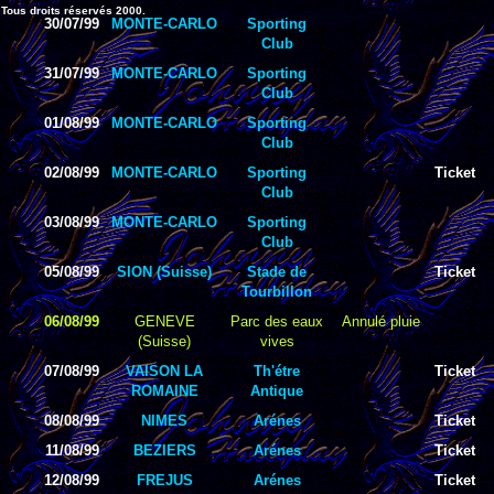
Tous droits réservés 2000.
30/07/99
MONTE-CARLO
Sporting
Club
31/07/99
MONTE-CARLO
Sporting
Club
01/08/99
MONTE-CARLO
Sporting
Club
02/08/99
MONTE-CARLO
Sporting
Ticket
Club
03/08/99
MONTE-CARLO
Sporting
Club
05/08/99
SION (Suisse)
Stade de
Ticket
Tourbillon
06/08/99
GENEVE
Parc des eaux
Annulé pluie
(Suisse)
vives
07/08/99
VAISON LA
Th'étre
Ticket
ROMAINE
Antique
08/08/99
NIMES
Arénes
Ticket
11/08/99
BEZIERS
Arénes
Ticket
12/08/99
FREJUS
Arénes
Ticket