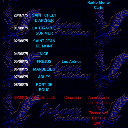
Radio Monte
Carlo
28/07/75
SAINT CHELY
D'APCHER
01/08/75
LA TRANCHE
SUR MER
02/08/75
SAINT JEAN
DE MONT
04/08/75
NICE
05/08/75
FREJUS
Les Arènes
06/08/75
MANDELIEU
07/08/75
ARLES
08/08/75
PORT DE
BOUC
09/08/75
CRUSEILLES
Chapiteau
Annulé suite
aux Incidents
de
Thonon Les
Bains le
10/07