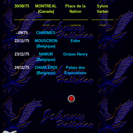
30/08/75
MONTREAL
Place de la
Sylvie
(Canada)
Nation
Vartan
----------
-------------------
-----------------
---------------
-----
-------
-----
--09/75
CHARMES
22/11/75
MOUSCRON
Eden
(Belgique)
23/11/75
NAMUR
Octave Henry
(Belgique)
24/11/75
CHARLEROI
Palais des
(Belgique)
Expositions