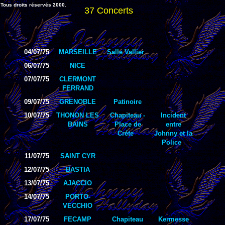
Tous droits réservés 2000.
37 Concerts
04/07/75
MARSEILLE
Salle Vallier
06/07/75
NICE
07/07/75
CLERMONT
FERRAND
09/07/75
GRENOBLE
Patinoire
10/07/75
THONON LES
Chapiteau -
Incident
BAINS
Place de
entre
Créte
Johnny et la
Police
11/07/75
SAINT CYR
12/07/75
BASTIA
13/07/75
AJACCIO
14/07/75
PORTO-
VECCHIO
17/07/75
FECAMP
Chapiteau
Kermesse