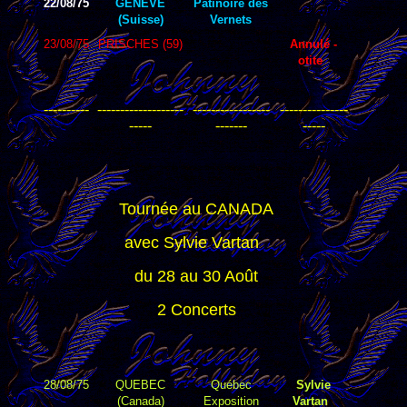
22/08/75
GENEVE
Patinoire des
(Suisse)
Vernets
23/08/75
PRISCHES (59)
Annulé -
otite
----------
-------------------
-----------------
---------------
-----
-------
-----
Tournée au CANADA
avec Sylvie Vartan
du 28 au 30 Août
2 Concerts
28/08/75
QUEBEC
Québec
Sylvie
(Canada)
Exposition
Vartan