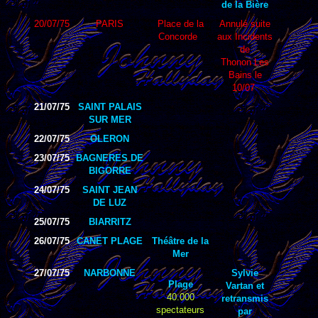
de la Bière
20/07/75
PARIS
Place de la
Annulé suite
Concorde
aux Incidents
de
Thonon Les
Bains le
10/07
21/07/75
SAINT PALAIS
SUR MER
22/07/75
OLERON
23/07/75
BAGNERES DE
BIGORRE
24/07/75
SAINT JEAN
DE LUZ
25/07/75
BIARRITZ
26/07/75
CANET PLAGE
Théâtre de la
Mer
27/07/75
NARBONNE
Sylvie
Plage
Vartan et
40.000
retransmis
spectateurs
par