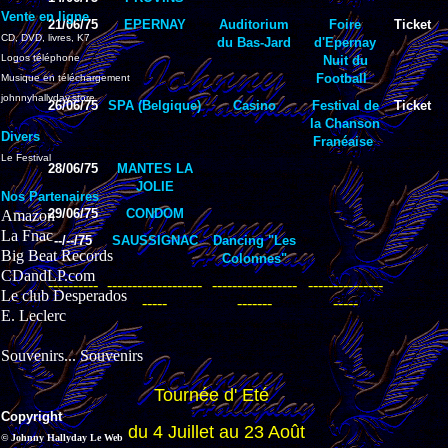
Vente en ligne
21/06/75
EPERNAY
Auditorium
Foire
Ticket
CD, DVD, livres, K7
du Bas-Jard
d'Epernay
Logos téléphone
Nuit du
Football
Musique en téléchargement
johnnyhallyday.store
26/06/75
SPA (Belgique)
Casino
Festival de
Ticket
la Chanson
Divers
Franéaise
Le Festival
28/06/75
MANTES LA
JOLIE
Nos Partenaires
29/06/75
CONDOM
Amazon
La Fnac
--/--/75
SAUSSIGNAC
Dancing "Les
Big Beat Records
Colonnes"
CDandLP.com
----------
-------------------
-----------------
---------------
Le club Desperados
-----
-------
-----
E. Leclerc
Souvenirs... Souvenirs
Tournée d' Eté
Copyright
du 4 Juillet au 23 Août
© Johnny Hallyday Le Web