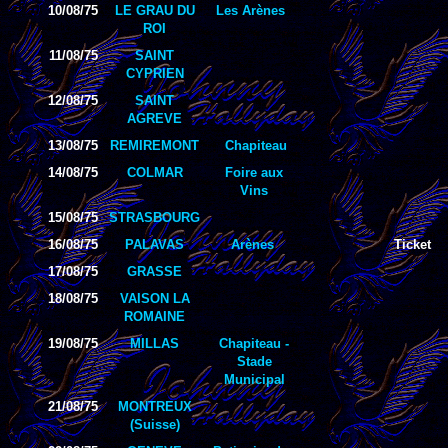
10/08/75
LE GRAU DU
Les Arènes
ROI
11/08/75
SAINT
CYPRIEN
12/08/75
SAINT
AGREVE
13/08/75
REMIREMONT
Chapiteau
14/08/75
COLMAR
Foire aux
Vins
15/08/75
STRASBOURG
16/08/75
PALAVAS
Arènes
Ticket
17/08/75
GRASSE
18/08/75
VAISON LA
ROMAINE
19/08/75
MILLAS
Chapiteau -
Stade
Municipal
21/08/75
MONTREUX
(Suisse)