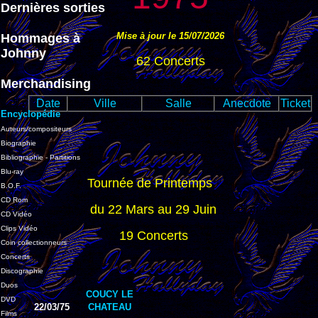
Dernières sorties
Mise à jour le 15/07/2026
Hommages à
Johnny
62 Concerts
Merchandising
Date
Ville
Salle
Anecdote
Ticket
Encyclopédie
Auteurs/compositeurs
Biographie
Bibliographie - Partitions
Blu-ray
Tournée de Printemps
B.O.F.
CD Rom
du 22 Mars au 29 Juin
CD Vidéo
Clips Vidéo
19 Concerts
Coin collectionneurs
Concerts
Discographie
Duos
COUCY LE
DVD
22/03/75
CHATEAU
Films