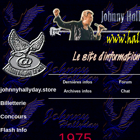
Dernières infos
Forum
johnnyhallyday.store
Archives infos
Chat
Billetterie
Concours
Flash Info
1975