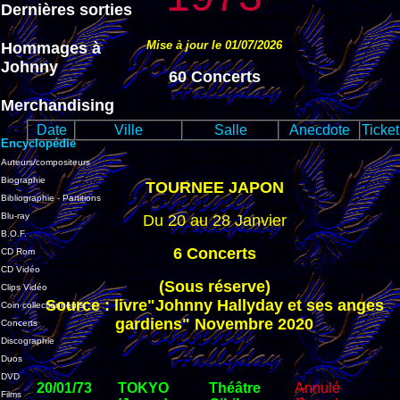
Dernières sorties
Mise à jour le 01/07/2026
Hommages à
Johnny
60 Concerts
Merchandising
Date
Ville
Salle
Anecdote
Ticket
Encyclopédie
Auteurs/compositeurs
Biographie
TOURNEE JAPON
Bibliographie - Partitions
Blu-ray
Du 20 au 28 Janvier
B.O.F.
6 Concerts
CD Rom
CD Vidéo
(Sous réserve)
Clips Vidéo
Source : livre"Johnny Hallyday et ses anges
Coin collectionneurs
gardiens" Novembre 2020
Concerts
Discographie
Duos
DVD
20/01/73
TOKYO
Théâtre
Annulé
Films