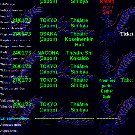
(Japon)
Sihibya
Retard
Hit-Parade
avion
Index chansons
Staff
Inédits
21/01/73
TOKYO
Théâtre
Ils ont chanté Johnny
(Japon)
Sihibya
Les certifications
23/01/73
OSAKA
Théâtre
Ticket
Originaux de Johnny
(Japon)
Koseinenkin
Paroles de chansons
Hall
Programmes Tournées
24/01/73
NAGOHA
Théâtre Shi
Radio
(Japon)
Kokaido
Sessionographie
Théâtre
26/01/73
TOKYO
Théâtre
Tickets de concert
(Japon)
Sihibya
Titres alphabétique
27/01/73
TOKYO
Théâtre
Ticket
Première
Titres en concert
(Japon)
Sihibya
partie
Titres par années
Esther
TV
Galil
Vidéographie
28/01/73
TOKYO
Théâtre
Villes de tournées
(Japon)
Sihibya
----------
------------------
-------------------
--------------
En savoir plus
----
----------
--
Adresses utiles
Autres sites