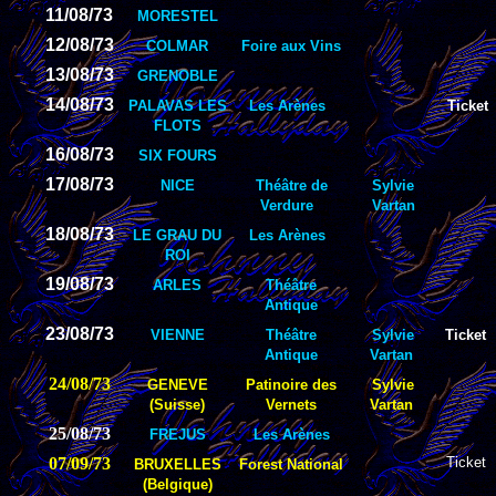
11/08/73
MORESTEL
12/08/73
COLMAR
Foire aux Vins
13/08/73
GRENOBLE
14/08/73
PALAVAS LES
Les Arènes
Ticket
FLOTS
16/08/73
SIX FOURS
17/08/73
NICE
Théâtre de
Sylvie
Verdure
Vartan
18/08/73
LE GRAU DU
Les Arènes
ROI
19/08/73
ARLES
Théâtre
Antique
23/08/73
VIENNE
Théâtre
Sylvie
Ticket
Antique
Vartan
24/08/73
GENEVE
Patinoire des
Sylvie
(Suisse)
Vernets
Vartan
25/08/73
FREJUS
Les Arènes
07/09/73
Ticket
BRUXELLES
Forest National
(Belgique)