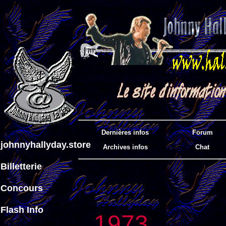
Dernières infos
Forum
johnnyhallyday.store
Archives infos
Chat
Billetterie
Concours
Flash Info
1973