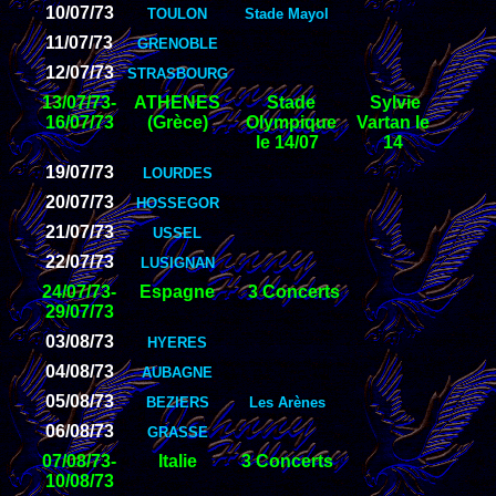
10/07/73
TOULON
Stade Mayol
11/07/73
GRENOBLE
12/07/73
STRASBOURG
13/07/73-
ATHENES
Stade
Sylvie
16/07/73
(Grèce)
Olympique
Vartan le
le 14/07
14
19/07/73
LOURDES
20/07/73
HOSSEGOR
21/07/73
USSEL
22/07/73
LUSIGNAN
24/07/73-
Espagne
3 Concerts
29/07/73
03/08/73
HYERES
04/08/73
AUBAGNE
05/08/73
BEZIERS
Les Arènes
06/08/73
GRASSE
07/08/73-
Italie
3 Concerts
10/08/73