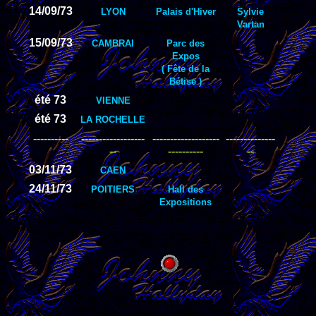
14/09/73
LYON
Palais d'Hiver
Sylvie
Vartan
15/09/73
CAMBRAI
Parc des
Expos
( Fête de la
Bétise )
été 73
VIENNE
été 73
LA ROCHELLE
----------
------------------
-------------------
--------------
--
----------
--
03/11/73
CAEN
24/11/73
POITIERS
Hall des
Expositions