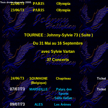
Tous droits réservés 2000.
22/06/73
PARIS
Olympia
23/06/73
PARIS
Olympia
TOURNEE : Johnny-Sylvie 73 ( Suite )
Du 31 Mai au 16 Septembre
avec Sylvie Vartan
37 Concerts
24/06/73
SOUMAGNE
Chapiteau
Ticket
(Belgique)
07/07/73
MARSEILLE
Palais des
Ticket
Sports
Salle Vallier
09/07/73
ALES
Les Arènes