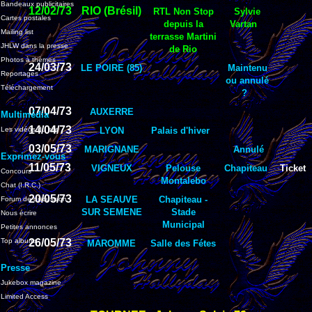
Bandeaux publicitaires
12/02/73
RIO (Brésil)
RTL Non Stop
Sylvie
Cartes postales
depuis la
Vartan
Mailing list
terrasse Martini
JHLW dans la presse
de Rio
Photos à thèmes
24/03/73
LE POIRE (85)
Maintenu
Reportages
ou annulé
Téléchargement
?
07/04/73
AUXERRE
Multimédia
14/04/73
Les vidéos du site
LYON
Palais d'hiver
03/05/73
MARIGNANE
Annulé
Exprimez-vous
11/05/73
VIGNEUX
Pelouse
Chapiteau
Ticket
Concours
Montalebo
Chat (I.R.C.)
20/05/73
LA SEAUVE
Chapiteau -
Forum de discussion
SUR SEMENE
Stade
Nous écrire
Municipal
Petites annonces
Top albums
26/05/73
MAROMME
Salle des Fétes
Presse
Jukebox magazine
Limited Access