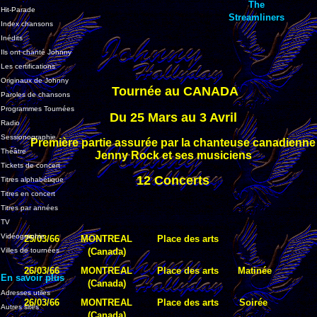
The
Hit-Parade
Streamliners
Index chansons
Inédits
Ils ont chanté Johnny
Les certifications
Originaux de Johnny
Tournée au CANADA
Paroles de chansons
Programmes Tournées
Du 25 Mars au 3 Avril
Radio
Sessionographie
Première partie assurée par la chanteuse canadienne
Théâtre
Jenny Rock et ses musiciens
Tickets de concert
12 Concerts
Titres alphabétique
Titres en concert
Titres par années
TV
Vidéographie
25/03/66
MONTREAL
Place des arts
Villes de tournées
(Canada)
26/03/66
MONTREAL
Place des arts
Matinée
En savoir plus
(Canada)
Adresses utiles
26/03/66
MONTREAL
Place des arts
Soirée
Autres sites
(Canada)