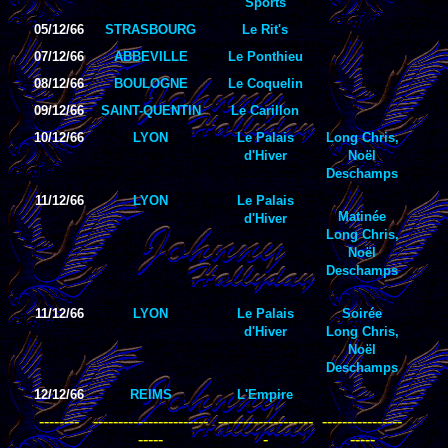
Sports
05/12/66
STRASBOURG
Le Rit's
07/12/66
ABBEVILLE
Le Ponthieu
08/12/66
BOULOGNE
Le Coquelin
09/12/66
SAINT-QUENTIN
Le Carillon
10/12/66
LYON
Le Palais
Long Chris,
d'Hiver
Noël
Deschamps
11/12/66
LYON
Le Palais
Matinée
d'Hiver
Long Chris,
Noël
Deschamps
11/12/66
LYON
Le Palais
Soirée
d'Hiver
Long Chris,
Noël
Deschamps
12/12/66
REIMS
L'Empire
--------
-----------------------
-------------------
----------------
-----
-
-----