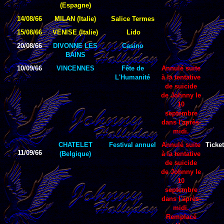
(Espagne)
14/08/66
MILAN (Italie)
Salice Termes
15/08/66
VENISE (Italie)
Lido
20/08/66
DIVONNE LES
Casino
BAINS
10/09/66
VINCENNES
Fête de
Annulé suite
L'Humanité
à la tentative
de suicide
de Johnny le
10
septembre
dans l'après-
midi.
CHATELET
Festival annuel
Annulé suite
Ticket
11/09/66
(Belgique)
à la tentative
de suicide
de Johnny le
10
septembre
dans l'après-
midi.
Remplacé