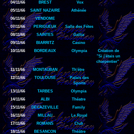
04/11/66
BREST
Vox
05/11/66
SAINT NAZAIRE
Athénée
06/11/66
VENDOME
07/11/66
PERIGUEUX
Salle des Fétes
08/11/66
SAINTES
Gallia
09/11/66
BIARRITZ
Casino
10/11/66
BORDEAUX
Olympia
Création de
"Si j'étais un
charpentier"
11/11/66
MONTAUBAN
Th'étre
12/11/66
TOULOUSE
Palais des
Sports
13/11/66
TARBES
Olympia
14/11/66
ALBI
Théatre
15/11/66
DECAZEVILLE
Family
16/11/66
MILLAU
Le Royal
17/11/66
ROMANS
Club
18/11/66
BESANCON
Théâtre