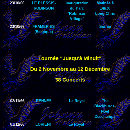
23/10/66
LE PLESSIS-
Inauguration
Matinée à
ROBINSON
du Parc
14h30
"Robinson
Long Chris
Village"
23/10/66
FRAMERIES
Soirée
(Belgique)
Tournée "Jusqu'à Minuit"
Du 2 Novembre au 12 Décembre
38 Concerts
02/11/66
RENNES
Le Royal
The
Blackburds,
Noël
Deschamps
03/11/66
LORIENT
Le Royal