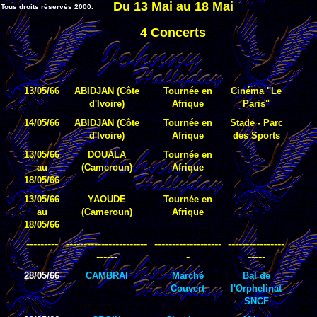
Du 13 Mai au 18 Mai
Tous droits réservés 2000.
4 Concerts
13/05/66
ABIDJAN (Côte
Tournée en
Cinéma "Le
d'Ivoire)
Afrique
Paris"
14/05/66
ABIDJAN (Côte
Tournée en
Stade - Parc
d'Ivoire)
Afrique
des Sports
13/05/66
DOUALA
Tournée en
au
(Cameroun)
Afrique
18/05/66
13/05/66
YAOUDE
Tournée en
au
(Cameroun)
Afrique
18/05/66
------
---
-----------------------
-------------------
----------------
------
-
-----
28/05/66
CAMBRAI
Marché
Bal de
Couvert
l'Orphelinat
SNCF