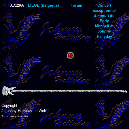
31/12/66
LIEGE (Belgique)
Forum
Concert
exceptionnel
à minuit de
Eddy
Mitchell et
Johnny
Hallyday
Copyright
à Johnny Hallyday Le Web
Tous droits réservés.