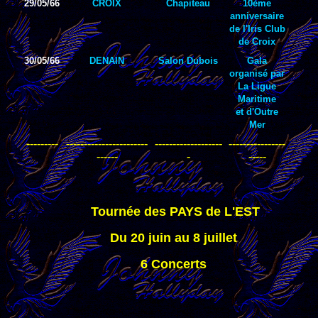
29/05/66
CROIX
Chapiteau
10ème
anniversaire
de l'Iris Club
de Croix
30/05/66
DENAIN
Salon Dubois
Gala
organisé par
La Ligue
Maritime
et d'Outre
Mer
------
---
-----------------------
-------------------
----------------
------
-
-----
Tournée des PAYS de L'EST
Du 20 juin au 8 juillet
6 Concerts