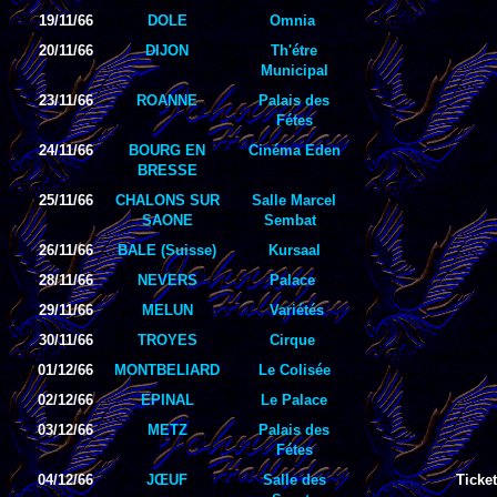
19/11/66
DOLE
Omnia
20/11/66
DIJON
Th'étre
Municipal
23/11/66
ROANNE
Palais des
Fétes
24/11/66
BOURG EN
Cinéma Eden
BRESSE
25/11/66
CHALONS SUR
Salle Marcel
SAONE
Sembat
26/11/66
BALE (Suisse)
Kursaal
28/11/66
NEVERS
Palace
29/11/66
MELUN
Variétés
30/11/66
TROYES
Cirque
01/12/66
MONTBELIARD
Le Colisée
02/12/66
EPINAL
Le Palace
03/12/66
METZ
Palais des
Fétes
04/12/66
JŒUF
Salle des
Ticket