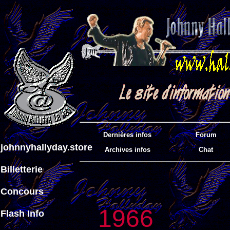
Dernières infos
Forum
johnnyhallyday.store
Archives infos
Chat
Billetterie
Concours
1966
Flash Info