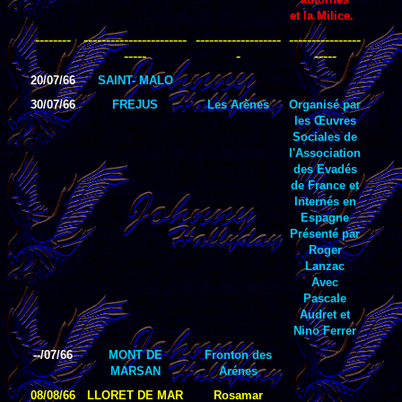
et la Milice.
--------
-----------------------
-------------------
----------------
-----
-
-----
20/07/66
SAINT- MALO
30/07/66
FREJUS
Les Arènes
Organisé par
les
Œuvres
Sociales de
l'Association
des Evadés
de France et
Internés en
Espagne
Présenté par
Roger
Lanzac
Avec
Pascale
Audret et
Nino Ferrer
--/07/66
MONT DE
Fronton des
MARSAN
Arénes
08/08/66
LLORET DE MAR
Rosamar