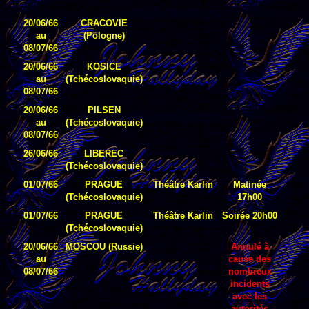
20/06/66
CRACOVIE
au
(Pologne)
08/07/66
20/06/66
KOSICE
au
(Tchécoslovaquie)
08/07/66
20/06/66
PILSEN
au
(Tchécoslovaquie)
08/07/66
26/06/66
LIBEREC
(Tchécoslovaquie)
01/07/66
PRAGUE
Théâtre Karlin
Matinée
(Tchécoslovaquie)
17h00
01/07/66
PRAGUE
Théâtre Karlin
Soirée 20h00
(Tchécoslovaquie)
20/06/66
MOSCOU (Russie)
Annulé à
au
cause des
08/07/66
nombreux
incidents
avec les
autorités