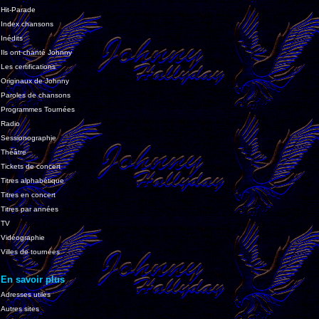
Hit-Parade
Index chansons
Inédits
Ils ont chanté Johnny
Les certifications
Originaux de Johnny
Paroles de chansons
Programmes Tournées
Radio
Sessionographie
Théâtre
Tickets de concert
Titres alphabétique
Titres en concert
Titres par années
TV
Vidéographie
Villes de tournées
En savoir plus
Adresses utiles
Autres sites