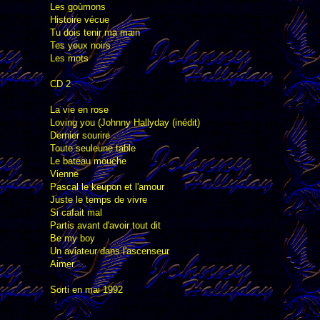
Les goùmons
Histoire vécue
Tu dois tenir ma main
Tes yeux noirs
Les mots
CD 2
La vie en rose
Loving you (Johnny Hallyday (inédit)
Dernier sourire
Toute seuleune table
Le bateau mouche
Vienne
Pascal le keupon et l'amour
Juste le temps de vivre
Si cafait mal
Partis avant d'avoir tout dit
Be my boy
Un aviateur dans l'ascenseur
Aimer
Sorti en mai 1992