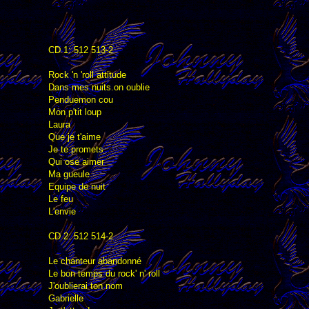
CD 1: 512 513-2
Rock 'n 'roll attitude
Dans mes nuits.on oublie
Penduemon cou
Mon p'tit loup
Laura
Que je t'aime
Je te promets
Qui ose aimer
Ma gueule
Equipe de nuit
Le feu
L'envie
CD 2: 512 514-2
Le chanteur abandonné
Le bon temps du rock' n' roll
J'oublierai ton nom
Gabrielle