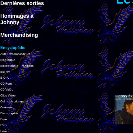
Dernières sorties
Hommages à
Johnny
Merchandising
Encyclopédie
Auteurs/compositeurs
Biographie
Bibliographie - Partitions
Blu-ray
B.O.F.
CD Rom
CD Vidéo
Clips Vidéo
Coin collectionneurs
Concerts
Discographie
Duos
DVD
Films