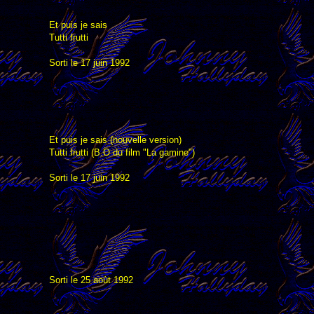
Et puis je sais
Tutti frutti
Sorti le 17 juin 1992
Et puis je sais (nouvelle version)
Tutti frutti (B.O du film "La gamine")
Sorti le 17 juin 1992
Sorti le 25 aoùt 1992