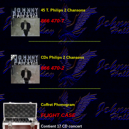
45 T. Philips 2 Chansons
866 470-7
--------------------------------------------------
CDs Philips 2 Chansons
866 470-2
--------------------------------------------------
Coffret Phonogram
FLIGHT CASE
Contient 17 CD concert