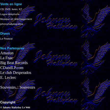
Vente en ligne
CD, DVD, livres, K7
Logos téléphone
Musique en téléchargement
johnnyhallyday.store
Divers
Le Festival
Nos Partenaires
Amazon
La Fnac
Big Beat Records
CDandLP.com
Le club Desperados
E. Leclerc
Souvenirs... Souvenirs
Copyright
© Johnny Hallyday Le Web