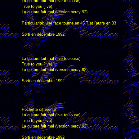
La guitare fait mal (live toulouse)
True to you (live)
La guitare fait mal (version bercy 92)
Particularité: une face tourne en 45 T et l'autre en 33
Sorti en décembre 1992
La guitare fait mal (live toulouse)
True to you (live)
La guitare fait mal (version bercy 92)
Sorti en décembre 1992
Pochette différente
La guitare fait mal (live toulouse)
True to you (live)
La guitare fait mal (version bercy 92)
Sorti en décembre 1992