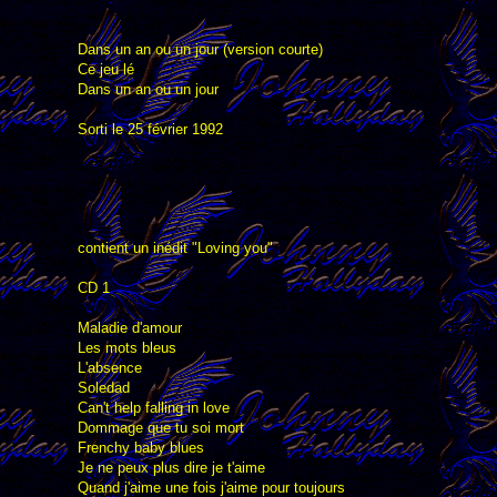
Dans un an ou un jour (version courte)
Ce jeu lé
Dans un an ou un jour
Sorti le 25 février 1992
contient un inédit "Loving you"
CD 1
Maladie d'amour
Les mots bleus
L'absence
Soledad
Can't help falling in love
Dommage que tu soi mort
Frenchy baby blues
Je ne peux plus dire je t'aime
Quand j'aime une fois j'aime pour toujours