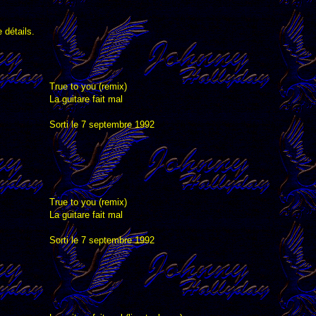
 détails.
True to you (remix)
La guitare fait mal
Sorti le 7 septembre 1992
True to you (remix)
La guitare fait mal
Sorti le 7 septembre 1992