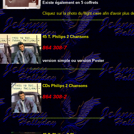
Existe également en 5 coffrets
Cliquez sur la photo du flight case afin d'avoir plus de
--------------------------------------------------
45 T. Philips 2 Chansons
864 308-7
version simple ou version Poster
--------------------------------------------------
CDs Philips 2 Chansons
864 308-2
--------------------------------------------------