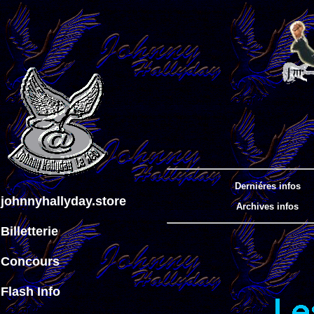
Derniéres infos
johnnyhallyday.store
Archives infos
Billetterie
Concours
Flash Info