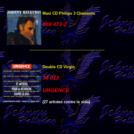
Maxi CD Philips 3 Chansons
866 473-2
--------------------------------------------------
Double CD Virgin
34 013
URGENCE
(27 artistes contre le sida)