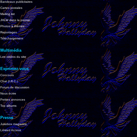
Bandeaux publicitaires
Cartes postales
Mailing list
JHLW dans la presse
Photos à thèmes
Reportages
Téléchargement
Multimédia
Les vidéos du site
Exprimez-vous
Concours
Chat (I.R.C.)
Forum de discussion
Nous écrire
Petites annonces
Top albums
Presse
Jukebox magazine
Limited Access