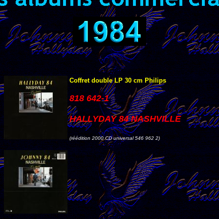
Coffret double LP 30 cm Philips
818 642-1
HALLYDAY 84 NASHVILLE
(réédition 2000 CD universal 546 962 2)