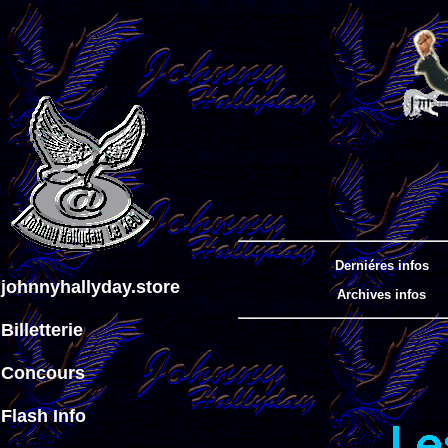
Derniéres infos
johnnyhallyday.store
Archives infos
Billetterie
Concours
Flash Info