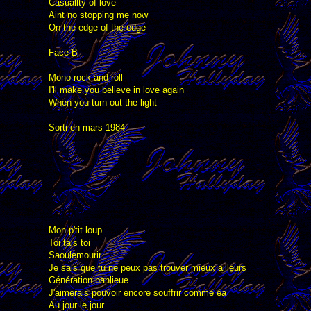
Casuallty of love
Aint no stopping me now
On the edge of the edge
Face B
Mono rock and roll
I'll make you believe in love again
When you turn out the light
Sorti en mars 1984
Mon p'tit loup
Toi tais toi
Saoulemourir
Je sais que tu ne peux pas trouver mieux ailleurs
Génération banlieue
J'aimerais pouvoir encore souffrir comme éa
Au jour le jour