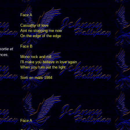
Face A
Casuallty of love
Aint no stopping me now
On the edge of the edge
Face B
ortie et
ences.
Mono rock and roll
I'll make you believe in love again
When you turn out the light
Sorti en mars 1984
Face A