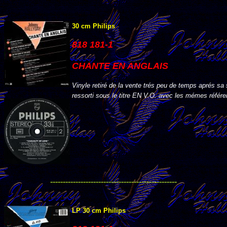
30 cm Philips
818 181-1
CHANTE EN ANGLAIS
Vinyle retiré de la vente trés peu de temps aprés sa s
ressorti sous le titre EN V.O. avec les mémes référ
--------------------------------------------------
LP 30 cm Philips