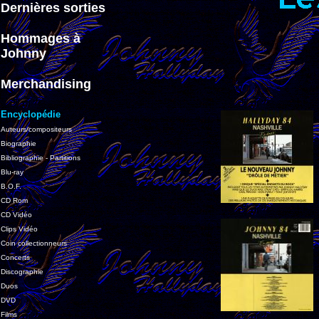
Dernières sorties
Hommages à
Johnny
Merchandising
Encyclopédie
Auteurs/compositeurs
Biographie
Bibliographie - Partitions
Blu-ray
B.O.F.
CD Rom
CD Vidéo
Clips Vidéo
Coin collectionneurs
Concerts
Discographie
Duos
DVD
Films