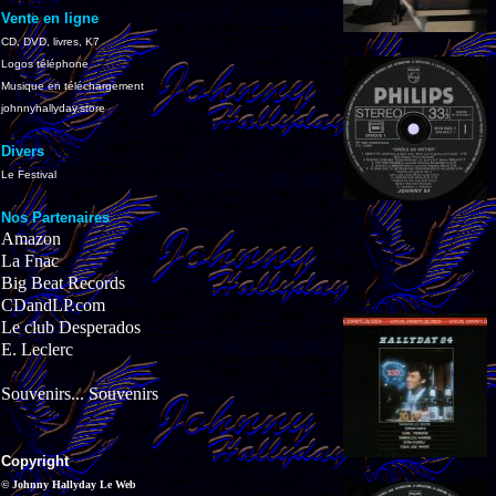
Vente en ligne
CD, DVD, livres, K7
Logos téléphone
Musique en téléchargement
johnnyhallyday.store
Divers
Le Festival
Nos Partenaires
Amazon
La Fnac
Big Beat Records
CDandLP.com
Le club Desperados
E. Leclerc
Souvenirs... Souvenirs
Copyright
© Johnny Hallyday Le Web