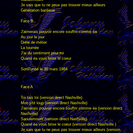
Je sais que tu ne peux pas trouver mieux ailleurs
Génération banlieue
Face B
J'aimerais pouvoir encore souffrir comme éa
Au jour le jour
Dréle de métier
La tournée
J'ai du sentiment pour toi
Quand éa vous brise le coeur
Sortil'unité le 30 mars 1984
Face A
Toi tais toi (version direct Nashville)
Mon p'tit loup (version direct Nashville)
J'aimerais pouvoir encore souffrir comme éa (version direct
T
Nashville)
Saoulemourir (version direct Nashville)
Quand éa vous brise le coeur (version direct Nashville )
Je sais que tu ne peux pas trouver mieux ailleurs (version