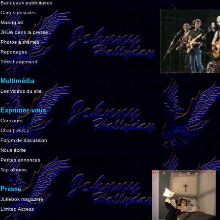
Bandeaux publicitaires
Cartes postales
Mailing list
JHLW dans la presse
Photos à thèmes
Reportages
Téléchargement
Multimédia
Les vidéos du site
Exprimez-vous
Concours
Chat (I.R.C.)
Forum de discussion
Nous écrire
Petites annonces
Top albums
Presse
Jukebox magazine
Limited Access