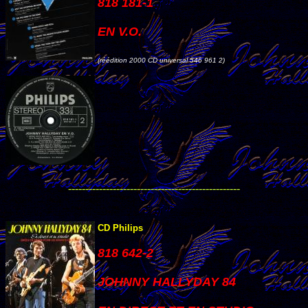
818 181-1
EN V.O.
(réédition 2000 CD universal 546 961 2)
--------------------------------------------------
CD Philips
818 642-2
JOHNNY HALLYDAY 84