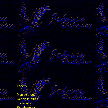
Face A
Mon p'tit loup
Nashville blues
Toi tais-toi
Saoulemourir