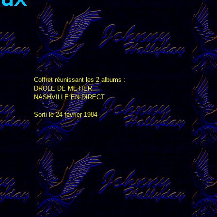
Coffret réunissant les 2 albums :
DROLE DE METIER
NASHVILLE EN DIRECT
Sorti le 24 février 1984