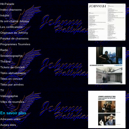
Hit-Parade
Index chansons
Inédits
Ils ont chanté Johnny
Les certifications
Originaux de Johnny
Paroles de chansons
Programmes Tournées
Radio
Sessionographie
Théâtre
Tickets de concert
Titres alphabétique
Titres en concert
Titres par années
TV
Vidéographie
Villes de tournées
En savoir plus
Adresses utiles
Autres sites