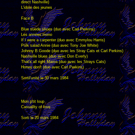
direct Nashville)
L'idole des jeunes
Face B
Blue suede shoes (duo avec Carl Perkins)
Les années mono
If I were a carpenter (duo avec Emmylou Harris)
Polk salad Annie (duo avec Tony Joe White)
Johnny B.Goode (duo avec les Stray Cats et Carl Perkins)
Nashville blues (duo avec Don Everly)
That's all right Mama (duo avec les Strays Cats)
Honey don't (duo avec Carl Perkins)
Sortil'unité le 30 mars 1984
Mon p'tit loup
Casuallty of love
Sorti le 20 mars 1984