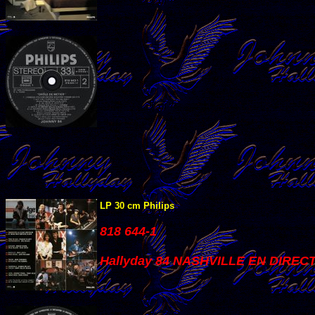
LP 30 cm Philips
818 644-1
Hallyday 84 NASHVILLE EN DIREC