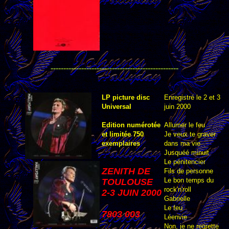
--------------------------------------------------
LP picture disc
Enregistré le 2 et 3
Universal
juin 2000
Edition numérotée
Allumer le feu
et limitée 750
Je veux te graver
exemplaires
dans ma vie
Jusquéé minuit
Le pénitencier
ZENITH DE
Fils de personne
Le bon temps du
TOULOUSE
rock'n'roll
2-3 JUIN 2000
Gabrielle
Le feu
7803 003
Léenvie
Non, je ne regrette