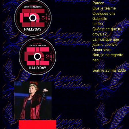
Pardon
Que je téaime
Quelques cris
Gabrielle
Le feu
Quéest-ce que tu
croyais?
La musique que
jéaime Léenvie
Aimer vivre
Non, je ne regrette
rien
Sorti le 23 mai 2025