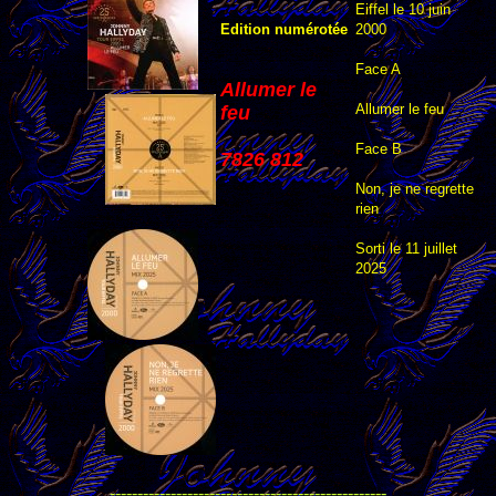
Eiffel le 10 juin
Edition numérotée
2000
Face A
Allumer le
Allumer le feu
feu
Face B
7826 812
Non, je ne regrette
rien
Sorti le 11 juillet
2025
--------------------------------------------------