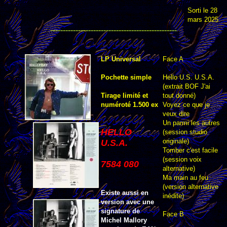
Sorti le 28
mars 2025
--------------------------------------------------
LP Universal
Face A
Pochette simple
Hello U.S. U.S.A.
(extrait BOF J'ai
Tirage limité et
tout donné)
numéroté 1.500 ex
Voyez ce que je
veux dire
Un parmi les autres
HELLO
(session studio
originale)
U.S.A.
Tomber c'est facile
(session voix
7584 080
alternative)
Ma main au feu
(version alternative
Existe aussi en
inédite)
version avec une
signature de
Face B
Michel Mallory