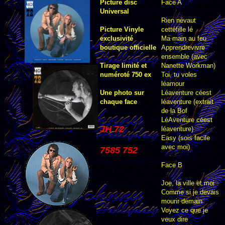
Picture disc
Face A
Universal
Rien névaut
Picture Vinyle
cettéfille lé
exclusivité
Ma main au feu
boutique officielle
Apprendrevivre
ensemble (avec
Tirage limité et
Nanette Workman)
numéroté 750 ex
Toi, tu voles
léamour
Une photo sur
Léaventure céest
chaque face
léaventure (extrait
de la Bof
LéAventure céest
JH 72
léaventure)
Easy (sois facile
avec moi)
7585 752
Face B
Joe, la ville et moi
Comme si je devais
mourir demain
Voyez ce que je
veux dire