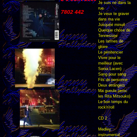
Je suis né dans la
rue
7802 442
Je veux te graver
dans ma vie
Jusquéé minuit
Quelque chose de
Tennessee
Les larmes de
gloire
Le pénitencier
Vivre pour le
meilleur (avec
Sonia Lacen)
Sang pour sang
Fils de personne
Deux étrangers
Ma gueule (avec
les Rita Mitsouko)
Le bon temps du
rock'n'roll
CD 2
Medley
instrumental