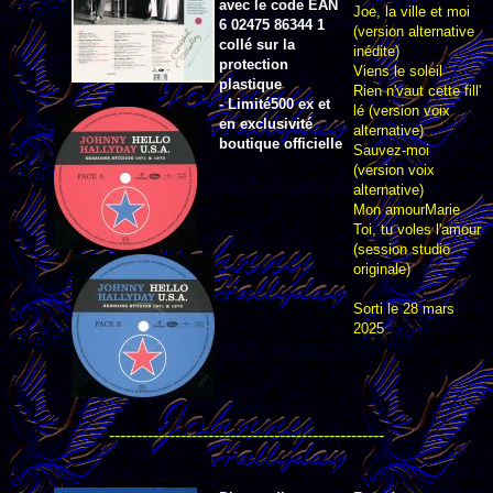
avec le code EAN
Joe, la ville et moi
6 02475 86344 1
(version alternative
collé sur la
inédite)
protection
Viens le soleil
plastique
Rien n'vaut cette fill'
- Limité500 ex et
lé (version voix
en exclusivité
alternative)
boutique officielle
Sauvez-moi
(version voix
alternative)
Mon amourMarie
Toi, tu voles l'amour
(session studio
originale)
Sorti le 28 mars
2025
--------------------------------------------------