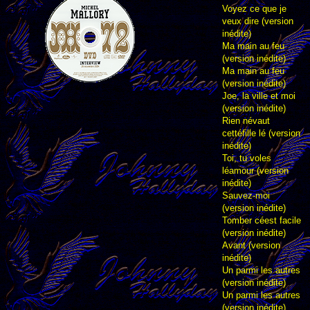
Voyez ce que je
veux dire (version
inédite)
Ma main au feu
(version inédite)
Ma main au feu
(version inédite)
Joe, la ville et moi
(version inédite)
Rien névaut
cettéfille lé (version
inédite)
Toi, tu voles
léamour (version
inédite)
Sauvez-moi
(version inédite)
Tomber céest facile
(version inédite)
Avant (version
inédite)
Un parmi les autres
(version inédite)
Un parmi les autres
(version inédite)