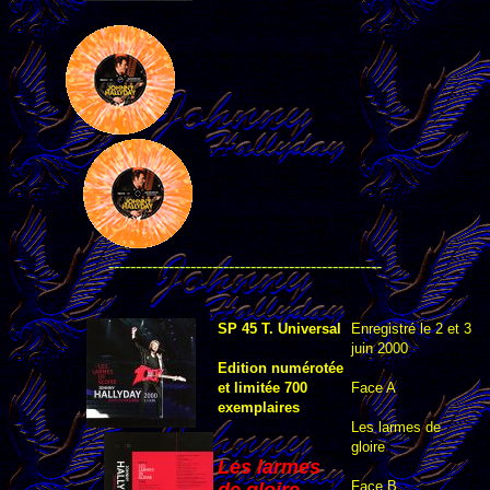
--------------------------------------------------
SP 45 T. Universal
Enregistré le 2 et 3
juin 2000
Edition numérotée
et limitée 700
Face A
exemplaires
Les larmes de
gloire
Les larmes
Face B