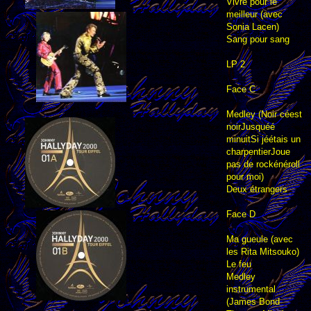
Vivre pour le
meilleur (avec
Sonia Lacen)
Sang pour sang
LP 2
Face C
Medley (Noir céest
noirJusquéé
minuitSi jéétais un
charpentierJoue
pas de rockénéroll
pour moi)
Deux étrangers
Face D
Ma gueule (avec
les Rita Mitsouko)
Le feu
Medley
instrumental
(James Bond