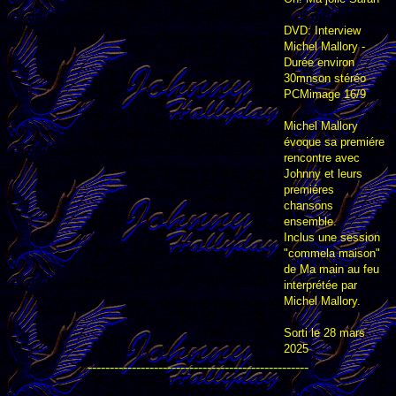
DVD: Interview
Michel Mallory -
Durée environ
30mnson stéréo
PCMimage 16/9
Michel Mallory
évoque sa premiére
rencontre avec
Johnny et leurs
premiéres
chansons
ensemble.
Inclus une session
"commela maison"
de Ma main au feu
interprétée par
Michel Mallory.
Sorti le 28 mars
2025
--------------------------------------------------