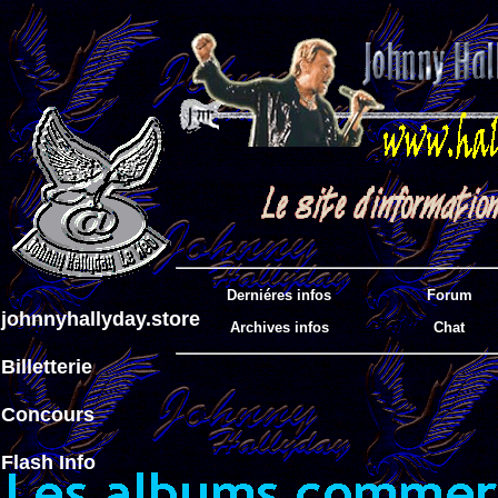
Derniéres infos
Forum
johnnyhallyday.store
Archives infos
Chat
Billetterie
Concours
Flash Info