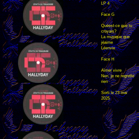
LP 4
Face G
Quéest-ce que tu
croyais?
La musique que
jéaime
Léenvie
Face H
Aimer vivre
Non, je ne regrette
rien
Sorti le 23 mai
2025