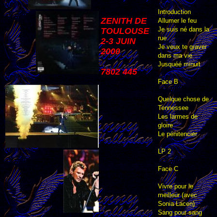
Introduction
ZENITH DE
Allumer le feu
Je suis né dans la
TOULOUSE
rue
2-3 JUIN
Je veux te graver
2000
dans ma vie
Jusquéé minuit
7802 445
Face B
Quelque chose de
Tennessee
Les larmes de
gloire
Le pénitencier
LP 2
Face C
Vivre pour le
meilleur (avec
Sonia Lacen)
Sang pour sang