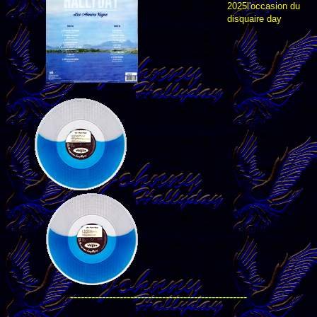
2025l'occasion du
disquaire day
--------------------------------------------------