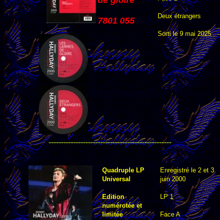
de gloire
Deux étrangers
7801 055
Sorti le 9 mai 2025
--------------------------------------------------
Quadruple LP
Enregistré le 2 et 3
Universal
juin 2000
Edition
LP 1
numérotée et
limitée
Face A