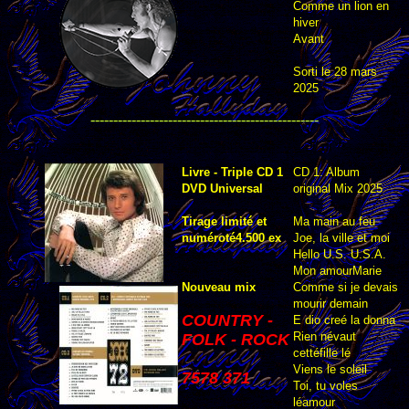
Comme un lion en
hiver
Avant
Sorti le 28 mars
2025
--------------------------------------------------
Livre - Triple CD 1
CD 1: Album
DVD Universal
original Mix 2025
Tirage limité et
Ma main au feu
numéroté4.500 ex
Joe, la ville et moi
Hello U.S. U.S.A.
Mon amourMarie
Nouveau mix
Comme si je devais
mourir demain
COUNTRY -
E dio creé la donna
Rien névaut
FOLK - ROCK
cettéfille lé
Viens le soleil
7578 371
Toi, tu voles
léamour