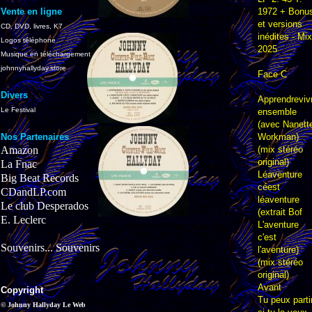
Vente en ligne
1972 + Bonu
et versions
CD, DVD, livres, K7
inédites - Mix
Logos téléphone
2025
Musique en téléchargement
johnnyhallyday.store
Face C
Divers
Apprendreviv
Le Festival
ensemble
(avec Nanett
Nos Partenaires
Workman)
Amazon
(mix stéréo
original)
La Fnac
Léaventure
Big Beat Records
céest
CDandLP.com
léaventure
Le club Desperados
(extrait Bof
E. Leclerc
L'aventure
c'est
Souvenirs... Souvenirs
l'aventure)
(mix stéréo
original)
Avant
Copyright
Tu peux parti
© Johnny Hallyday Le Web