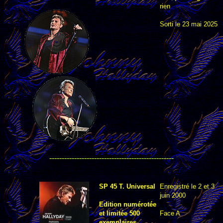
rien
Sorti le 23 mai 2025
--------------------------------------------------
SP 45 T. Universal
Enregistré le 2 et 3
juin 2000
Edition numérotée
et limitée 500
Face A
exemplaires