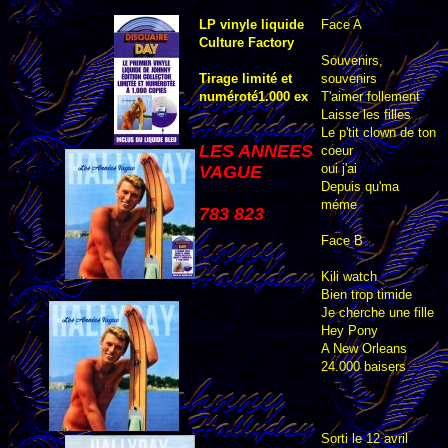
LP vinyle liquide
Face A
Culture Factory
Souvenirs,
Tirage limité et
souvenirs
numéroté1.000 ex
T'aimer follement
Laisse les filles
Le p'tit clown de ton
LES ANNEES
coeur
oui j'ai
VAGUE
Depuis qu'ma
méme
783 823
Face B
Kili watch
Bien trop timide
Je cherche une fille
Hey Pony
A New Orleans
24.000 baisers
Sorti le 12 avril