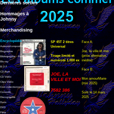
Dernières sorties
Hommages à
Johnny
Merchandising
Encyclopédie
SP 45T 2 titres
Face A:
Universal
Auteurs/compositeurs
Joe, la ville et moi
Biographie
Tirage limité et
(prise alternative,
Bibliographie - Partitions
numéroté 1.000 ex
inédite)
Blu-ray
B.O.F.
Face B:
CD Rom
JOE, LA
CD Vidéo
Mon amourMarie
VILLE ET MOI
Clips Vidéo
(mix 2025)
Coin collectionneurs
7582 386
Sorti le 14 mars
Concerts
2025
Discographie
Duos
DVD
Films