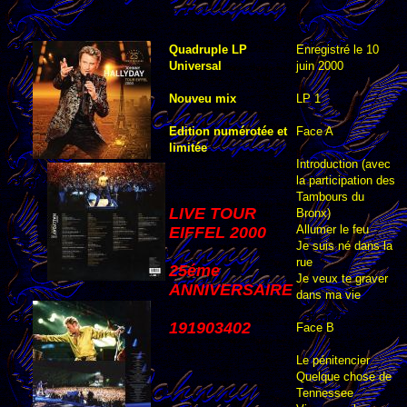
Quadruple LP
Enregistré le 10
Universal
juin 2000
Nouveu mix
LP 1
Edition numérotée et
Face A
limitée
Introduction (avec
la participation des
Tambours du
LIVE TOUR
Bronx)
Allumer le feu
EIFFEL 2000
Je suis né dans la
rue
25éme
Je veux te graver
ANNIVERSAIRE
dans ma vie
191903402
Face B
Le pénitencier
Quelque chose de
Tennessee