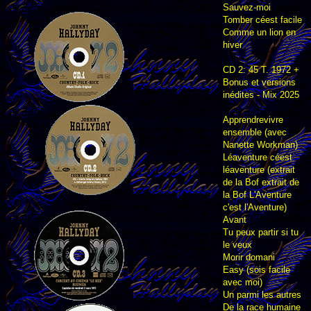
Sauvez-moi
Tomber céest facile
Comme un lion en
hiver
CD 2: 45 T. 1972 +
Bonus et versions
inédites - Mix 2025
Apprendrevivre
ensemble (avec
Nanette Workman)
Léaventure céest
léaventure (extrait
de la Bof extrait de
la Bof L'Aventure
c'est l'Aventure)
Avant
Tu peux partir si tu
le veux
Morir domani
Easy (sois facile
avec moi)
Un parmi les autres
De la race humaine