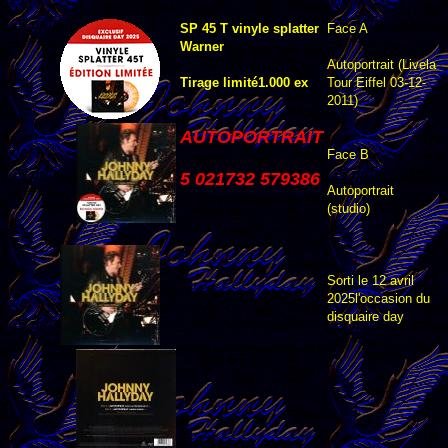
SP 45 T vinyle splatter
Face A
Warner
Autoportrait (Livela
Tirage limité1.000 ex
Tour Eiffel 03-12-
2011)
AUTOPORTRAIT
Face B
5 021732 579386
Autoportrait
(studio)
Sorti le 12 avril
2025l'occasion du
disquaire day