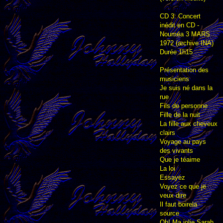
CD 3: Concert
inédit en CD -
Nouméa 3 MARS
1972 (archive INA)
Durée 1h15
Présentation des
musiciens
Je suis né dans la
rue
Fils de personne
Fille de la nuit
La fille aux cheveux
clairs
Voyage au pays
des vivants
Que je téaime
La loi
Essayez
Voyez ce que je
veux dire
Il faut boirela
source
Oh! Ma jolie Sarah