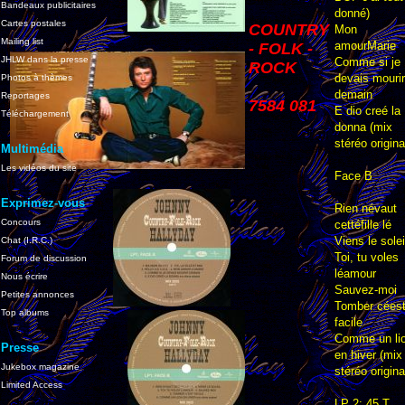
Bandeaux publicitaires
donné)
Cartes postales
COUNTRY
Mon
Mailing list
amourMarie
- FOLK -
JHLW dans la presse
Comme si je
ROCK
devais mourir
Photos à thèmes
demain
Reportages
7584 081
E dio creé la
Téléchargement
donna (mix
stéréo origina
Multimédia
Les vidéos du site
Face B
Exprimez-vous
Rien névaut
Concours
cettéfille lé
Viens le solei
Chat (I.R.C.)
Toi, tu voles
Forum de discussion
léamour
Nous écrire
Sauvez-moi
Petites annonces
Tomber cées
Top albums
facile
Comme un li
Presse
en hiver (mix
Jukebox magazine
stéréo origina
Limited Access
LP 2: 45 T.