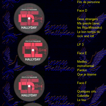
Fils de personne
Face D
Deux étrangers
Ma gueule (avec
les Rita Mitsouko)
Le bon temps du
rock and roll
LP 3
Face E
Medley
instrumental
Pardon
Que je téaime
Face F
Quelques cris
Gabrielle
Le feu