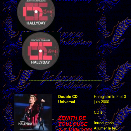
--------------------------------------------------
Double CD
Enregistré le 2 et 3
Universal
juin 2000
CD 1
ZENITH DE
Introduction
TOULOUSE
Allumer le feu
2-3 JUIN 2000