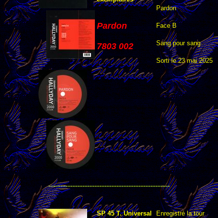
Pardon
Pardon
Face B
Sang pour sang
7803 002
Sorti le 23 mai 2025
--------------------------------------------------
SP 45 T. Universal
Enregistré la tour