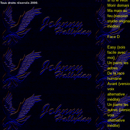
si tu le veux
Tous droits réservés 2000.
Morir domani
Ma main au
feu (session
studio origina
inédite)
Face D
Easy (sois
facile avec
moi)
Un parmi les
autres
De la race
humaine
Avant (versio
voix
alternative
inédite)
Un parmi les
autres (versi
voix
alternative
inédite)