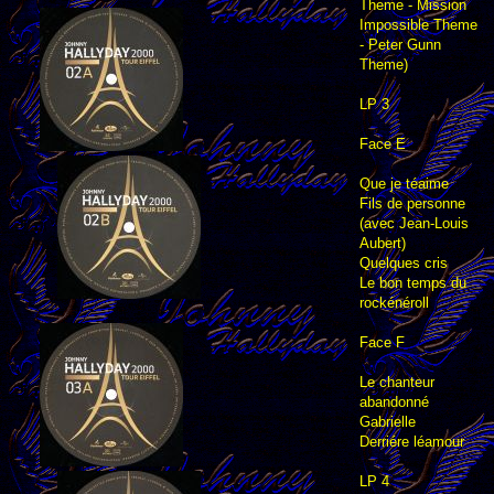
Theme - Mission
Impossible Theme
- Peter Gunn
Theme)
LP 3
Face E
Que je téaime
Fils de personne
(avec Jean-Louis
Aubert)
Quelques cris
Le bon temps du
rockénéroll
Face F
Le chanteur
abandonné
Gabrielle
Derriére léamour
LP 4