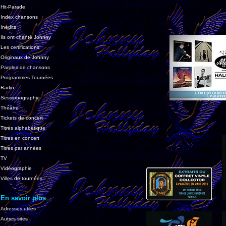
Hit-Parade
Index chansons
Inédits
Ils ont chanté Johnny
Les certifications
Originaux de Johnny
Paroles de chansons
Programmes Tournées
Radio
Sessionographie
Théâtre
Tickets de concert
Titres alphabétique
Titres en concert
Titres par années
TV
Vidéographie
Villes de tournées
En savoir plus
Adresses utiles
Autres sites