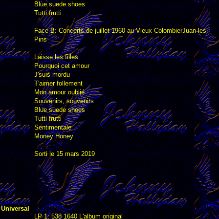
Blue suede shoes
Tutti frutti
Face B: Concerts de juillet 1960 au Vieux ColombierJuan-les-
Pins
Laisse les filles
Pourquoi cet amour
J'suis mordu
T'aimer follement
Mon amour oublié
Souvenirs, souvenirs
Blue suede shoes
Tutti frutti
Sentimentale
Money Honey
Sorti le 15 mars 2019
 Universal
LP 1: 538 1640 L'album original