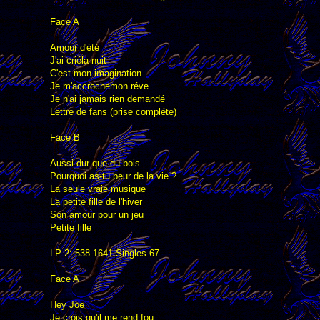
Face A
Amour d'été
J'ai criéla nuit
C'est mon imagination
Je m'accrochemon réve
Je n'ai jamais rien demandé
Lettre de fans (prise compléte)
Face B
Aussi dur que du bois
Pourquoi as-tu peur de la vie ?
La seule vraie musique
La petite fille de l'hiver
Son amour pour un jeu
Petite fille
LP 2: 538 1641 Singles 67
Face A
Hey Joe
Je crois qu'il me rend fou