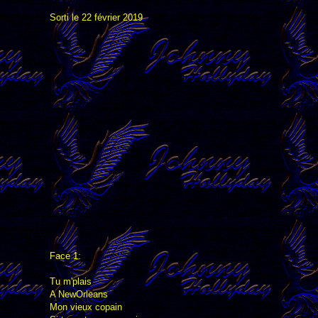
Sorti le 22 février 2019
Face 1:
Tu m'plais
A NewOrleans
Mon vieux copain