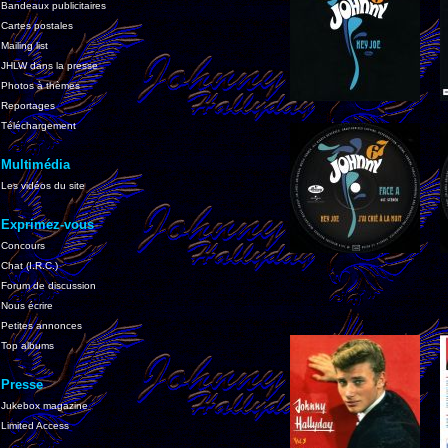
Bandeaux publicitaires
Cartes postales
Mailing list
JHLW dans la presse
Photos à thèmes
Reportages
Téléchargement
Multimédia
Les vidéos du site
Exprimez-vous
Concours
Chat (I.R.C.)
Forum de discussion
Nous écrire
Petites annonces
Top albums
Presse
Jukebox magazine
Limited Access