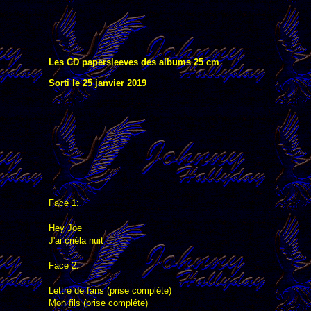
Les CD papersleeves des albums 25 cm
Sorti le 25 janvier 2019
Face 1:
Hey Joe
J'ai criéla nuit
Face 2:
Lettre de fans (prise compléte)
Mon fils (prise compléte)