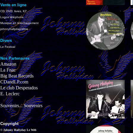
Vente en ligne
CD, DVD, livres, K7
Logos téléphone
Musique en téléchargement
johnnyhallyday.store
Divers
Le Festival
Nos Partenaires
Amazon
La Fnac
Big Beat Records
CDandLP.com
Le club Desperados
E. Leclerc
Souvenirs... Souvenirs
Copyright
© Johnny Hallyday Le Web