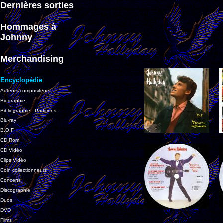
Dernières sorties
Hommages à
Johnny
Merchandising
Encyclopédie
Auteurs/compositeurs
Biographie
Bibliographie - Partitions
Blu-ray
B.O.F.
CD Rom
CD Vidéo
Clips Vidéo
Coin collectionneurs
Concerts
Discographie
Duos
DVD
Films