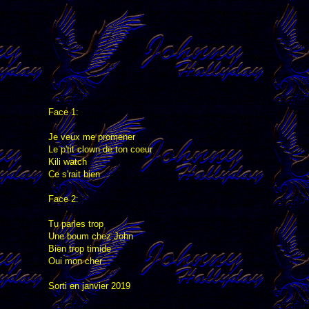
Face 1:
Je veux me promener
Le p'tit clown de ton coeur
Kili watch
Ce s'rait bien
Face 2:
Tu parles trop
Une boum chez John
Bien trop timide
Oui mon cher
Sorti en janvier 2019