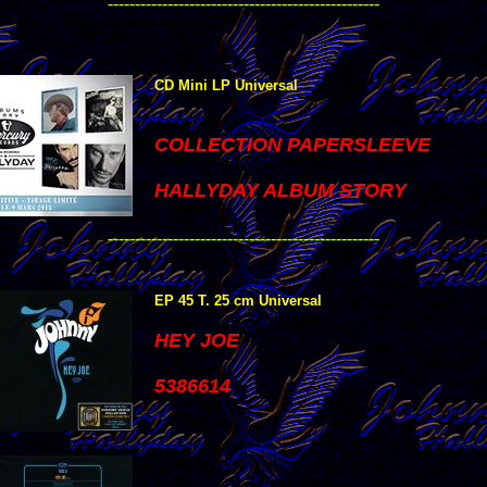
--------------------------------------------------
CD Mini LP Universal
COLLECTION PAPERSLEEVE
HALLYDAY ALBUM STORY
--------------------------------------------------
EP 45 T. 25 cm Universal
HEY JOE
5386614