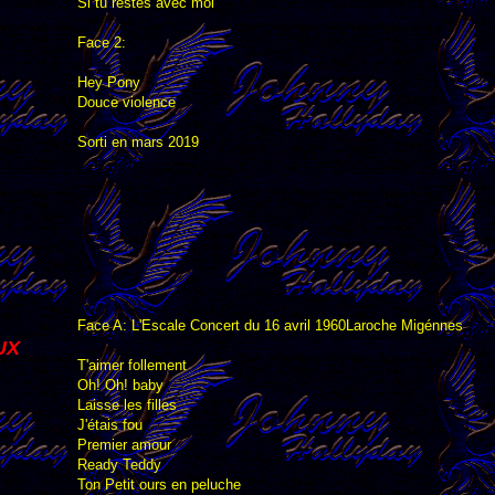
Si tu restes avec moi
Face 2:
Hey Pony
Douce violence
Sorti en mars 2019
Face A: L'Escale Concert du 16 avril 1960Laroche Migénnes
UX
T'aimer follement
Oh! Oh! baby
Laisse les filles
J'étais fou
Premier amour
Ready Teddy
Ton Petit ours en peluche