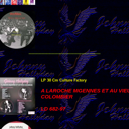
--------------------------------------------------
'
LP 30 Cm Culture Factory
A LAROCHE MIGENNES ET AU VIE
COLOMBIER
LD 682-97