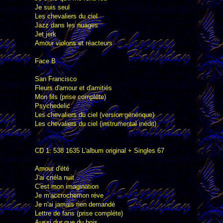
Je suis seul
Les chevaliers du ciel
Jazz dans les nuages
Jet jerk
Amour violons et réacteurs
Face B
San Francisco
Fleurs d'amour et d'amitiés
Mon fils (prise compléte)
Psychedelic
Les chevaliers du ciel (version générique)
Les chevaliers du ciel (instrumental inédit)
CD 1: 538 1635 L'album original + Singles 67
Amour d'été
J'ai criéla nuit
C'est mon imagination
Je m'accrochemon réve
Je n'ai jamais rien demandé
Lettre de fans (prise compléte)
Aussi dur que du bois