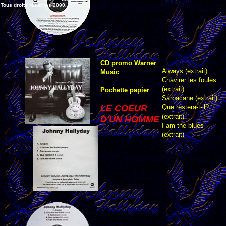
Tous droits réservés 2000.
CD promo Warner
Always (extrait)
Music
Chavirer les foules
(extrait)
Pochette papier
Sarbacane (extrait)
LE COEUR
Que restera-t-il?
(extrait)
D'UN HOMME
I am the blues
(extrait)