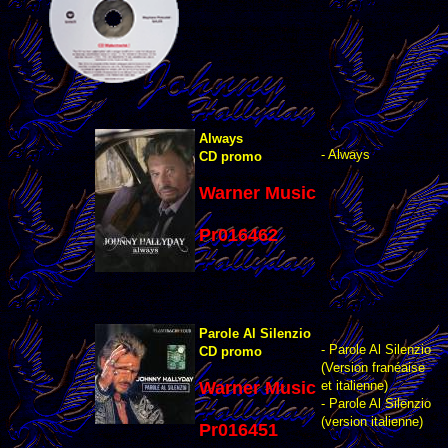
Always
- Always
CD promo
Warner Music
Pr016462
Parole Al Silenzio
- Parole Al Silenzio
CD promo
(Version franéaise
Warner Music
et italienne)
- Parole Al Silenzio
(version italienne)
Pr016451