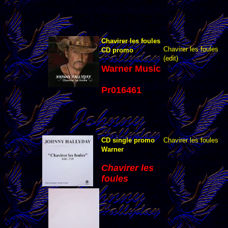
Chavirer les foules
Chavirer les foules
CD promo
(edit)
Warner Music
Pr016461
CD single promo
Chavirer les foules
Warner
Chavirer les
foules