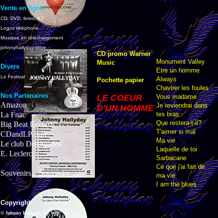
Vente en ligne
CD, DVD, livres, K7
Logos téléphone
Musique en téléchargement
johnnyhallyday.store
CD promo Warner
Monument Valley
Music
Divers
Etre un homme
Le Festival
Always
Pochette papier
Chavirer les foules
Nos Partenaires
LE COEUR
Vous madame
Amazon
Je reviendrai dans
D'UN HOMME
La Fnac
tes bras
Que restera-t-il?
Big Beat Records
T'aimer si mal
CDandLP.com
Ma vie
Le club Desperados
Laquelle de toi
E. Leclerc
Sarbacane
Ce que j'ai fait de
Souvenirs... Souvenirs
ma vie
I am the blues
Copyright
© Johnny Hallyday Le Web