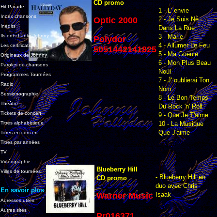
CD promo
Hit-Parade
1 - L' envie
Index chansons
Optic 2000
2 - Je Suis Né
Inédits
Dans La Rue
Ils ont chanté Johnny
3 - Marie
Polydor
4 - Allumer Le Feu
Les certifications
5051442141825
5 - Ma Gueule
Originaux de Johnny
6 - Mon Plus Beau
Paroles de chansons
Noùl
Programmes Tournées
7 - J' oublierai Ton
Radio
Nom
Sessionographie
8 - Le Bon Temps
Théâtre
Du Rock 'n' Roll
Tickets de concert
9 - Que Je T'aime
Titres alphabétique
10 - La Musique
Que J'aime
Titres en concert
Titres par années
TV
Vidéographie
Blueberry Hill
Villes de tournées
- Blueberry Hill en
CD promo
duo avec Chris
En savoir plus
Warner Music
Isaak
Adresses utiles
Autres sites
Pr016371