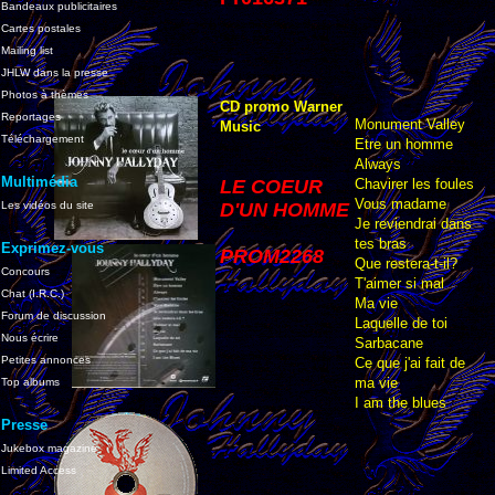
Bandeaux publicitaires
Cartes postales
Mailing list
JHLW dans la presse
Photos à thèmes
CD promo Warner
Reportages
Monument Valley
Music
Téléchargement
Etre un homme
Always
Multimédia
LE COEUR
Chavirer les foules
Vous madame
Les vidéos du site
D'UN HOMME
Je reviendrai dans
tes bras
Exprimez-vous
PROM2268
Que restera-t-il?
Concours
T'aimer si mal
Chat (I.R.C.)
Ma vie
Forum de discussion
Laquelle de toi
Nous écrire
Sarbacane
Petites annonces
Ce que j'ai fait de
ma vie
Top albums
I am the blues
Presse
Jukebox magazine
Limited Access