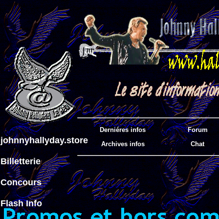
Derniéres infos
Forum
johnnyhallyday.store
Archives infos
Chat
Billetterie
Concours
Flash Info