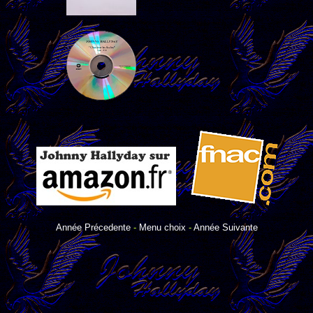
Année Précedente
-
Menu choix
-
Année Suivante