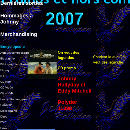
Dernières sorties
Hommages à
Johnny
Merchandising
Encyclopédie
On veut des
Auteurs/compositeurs
Contient le duo On
légendes
Biographie
veut des légendes
Bibliographie - Partitions
CD promo
Blu-ray
B.O.F.
Johnny
CD Rom
Hallyday et
CD Vidéo
Eddy Mitchell
Clips Vidéo
Coin collectionneurs
Polydor
Concerts
11398
Discographie
Duos
DVD
Films