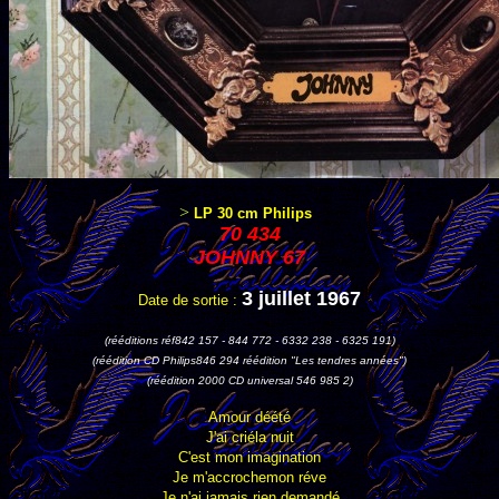
>
LP 30 cm Philips
70 434
JOHNNY 67
3 juillet 1967
Date de sortie :
(rééditions réf842 157 - 844 772 - 6332 238 - 6325 191)
(réédition CD Philips846 294 réédition "Les tendres années")
(réédition 2000 CD universal 546 985 2)
Amour déété
J'ai criéla nuit
C'est mon imagination
Je m'accrochemon réve
Je n'ai jamais rien demandé