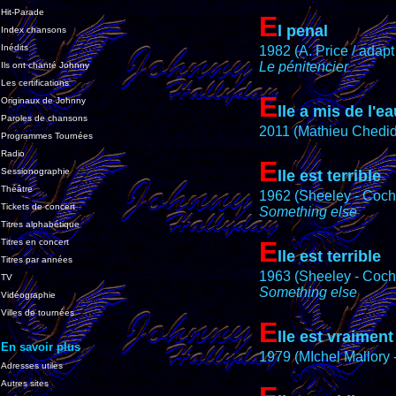
Hit-Parade
E
l penal
Index chansons
Inédits
1982 (A. Price / adapt
Le pénitencier
Ils ont chanté Johnny
Les certifications
E
Originaux de Johnny
lle a mis de l'e
Paroles de chansons
2011 (Mathieu Chedid
Programmes Tournées
Radio
E
Sessionographie
lle est terrible
Théâtre
1962 (Sheeley - Cochra
Tickets de concert
Something else
Titres alphabétique
E
Titres en concert
lle est terrible
Titres par années
1963 (Sheeley - Cochra
TV
Something else
Vidéographie
Villes de tournées
E
lle est vraimen
En savoir plus
1979 (MIchel Mallory 
Adresses utiles
Autres sites