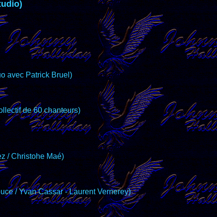
tudio)
uo avec Patrick Bruel)
ollectif de 60 chanteurs)
z / Christohe Maé)
uce / Yvan Cassar - Laurent Vernerey)