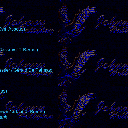
Cyril Assous)
 Revaux / R Bernet)
stier / Gérald De Palmas)
nas)
rown / adapt R. Bernet)
hank