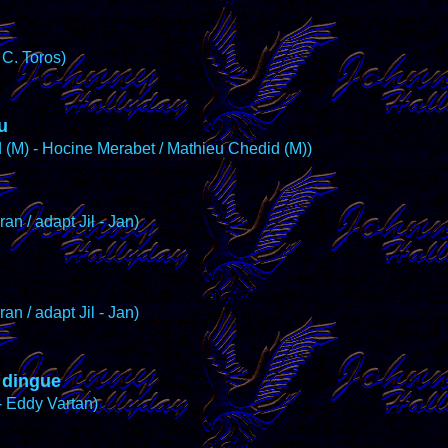
 C. Toros)
au
 (M) - Hocine Merabet / Mathieu Chedid (M))
n / adapt Jil - Jan)
n / adapt Jil - Jan)
t dingue
- Eddy Vartan)