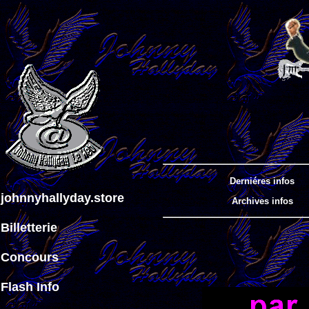
Derniéres infos
johnnyhallyday.store
Archives infos
Billetterie
Concours
Flash Info