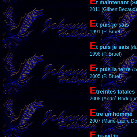
E
t maintenant (S
2011 (Gilbert Becaud)
E
t puis je sais
1991 (P. Bruel)
E
t puis je sais
(d
1998 (P. Bruel)
E
t puis la terre
(c
2005 (P. Bruel)
E
treintes fatales
2008 (André Rodrigue
E
tre un homme
2007 (Marie-Laure Do
E
tu sei tu