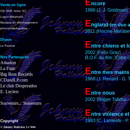
E
ncore
Vente en ligne
1986 (J. J. Goldman)
CD, DVD, livres, K7
Logos téléphone
E
Musique en téléchargement
ngland
(en duo a
johnnyhallyday.store
2011 (Hocine Merabet
Divers
E
ntre chiens et 
Le Festival
2002 (Felix Gray)
Nos Partenaires
B.O.F. du film "Entre 
Amazon
E
La Fnac
ntre mes mains
Big Beat Records
1968 (J. Renard - G. 
CDandLP.com
Le club Desperados
E
E. Leclerc
ntre nous
2002 (Roger Tabrha -
Souvenirs... Souvenirs
E
ntre violence et
1983 (C. Lemesle - P.
Copyright
© Johnny Hallyday Le Web