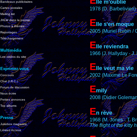
E
lle m'oublie
Bandeaux publicitaires
Cartes postales
1978 (D. Barbelivien)
Mailing list
E
JHLW dans la presse
lle s'en moque
Photos à thèmes
2005 (Muriel Robin / 
Reportages
Téléchargement
E
lle reviendra
Multimédia
1966 (J. Hallyday - J.
Les vidéos du site
E
lle veut ma vie
Exprimez-vous
2002 (Maxime Le Fore
Concours
Chat (I.R.C.)
E
Forum de discussion
mily
Nous écrire
2008 (Didier Golema
Petites annonces
Top albums
E
n réve
Presse
1968 (M. Jones - T. B
Jukebox magazine
The flight of the kitty 
Limited Access