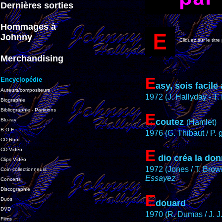
Dernières sorties
Hommages à
Johnny
Cliquez sur le titre
Merchandising
E
Encyclopédie
asy, sois facile
Auteurs/compositeurs
1972 (J. Hallyday - T.
Biographie
Bibliographie - Partitions
E
Blu-ray
coutez
(Hamlet)
B.O.F.
1976 (G. Thibaut / P. 
CD Rom
CD Vidéo
E
dio créa la do
Clips Vidéo
1972 (Jones / T. Brow
Coin collectionneurs
Essayez
Concerts
Discographie
E
Duos
douard
DVD
1970 (R. Dumas / J. J
Films