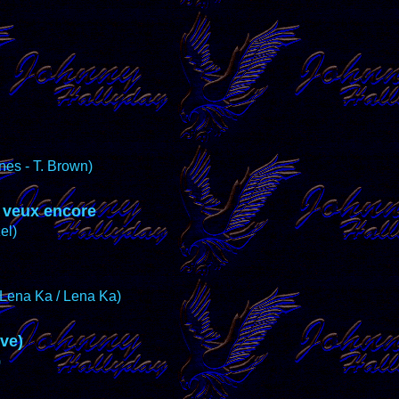
nes - T. Brown)
e veux encore
el)
 Lena Ka / Lena Ka)
ive)
)