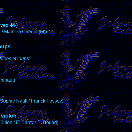
vec -M-)
 / Mathieu Chedid (M))
loups
chiens et loups"
Thibaut)
 Sophie Nault / Franck Fossey)
 violon
 Billon / E. Bamy - E. Bouad)