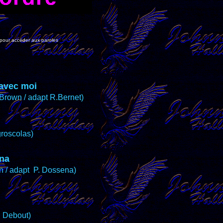
 pour accéder aux paroles
 avec moi
 Brown / adapt R.Bernet)
groscolas)
nna
n / adapt P. Dossena)
. Debout)