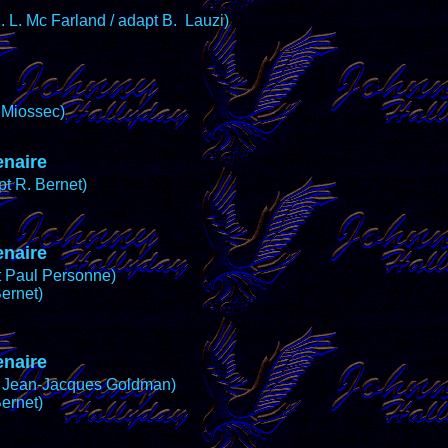
. L. Mc Farland / adapt B. Lauzi)
.Miossec)
enaire
pt R. Bernet)
enaire
t Paul Personne)
Bernet)
enaire
t Jean-Jacques Goldman)
Bernet)