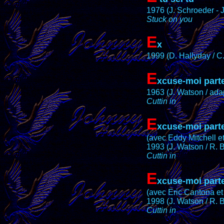
1976 (J. Schroeder - J
Stuck on you
E
x
1999 (D. Hallyday / C
E
xcuse-moi part
1963 (J. Watson / ada
Cuttin in
E
xcuse-moi part
(avec Eddy Mitchell e
1993 (J. Watson / R. 
Cuttin in
E
xcuse-moi part
(avec Eric Cantona e
1998 (J. Watson / R. 
Cuttin in