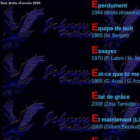
E
Tous droits réservés 2000.
perdument
1984 (droits réservés)
E
quipe de nuit
1985 (M. Berger)
E
ssayez
1970 (P. Labro / M. Jo
E
st-ce que tu m
1995 (G. Arzel / G. Arz
E
tat de grâce
2008 (Zina Tamiatto -
E
t maintenant (L
2009 (Gilbert Becaud