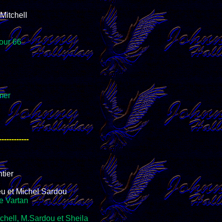
Mitchell
Tour 66
mer
------------
tier
ieu et Michel Sardou
e Vartan
chell, M.Sardou et Sheila