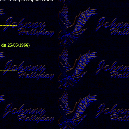
------------
f du 25/05/1966)
------------