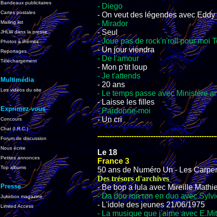
Bandeaux publicitaires
- Diego
Cartes postales
- On veut des légendes avec Eddy 
Mailing list
- Mirador
- Seul
JHLW dans la presse
- Joue pas de rock'n'roll pour moi 
Photos à thèmes
- Un jour viendra
Reportages
- De l'amour
Téléchargement
- Mon p'tit loup
- Je t'attends
Multimédia
- 20 ans
Les vidéos du site
- Le temps passe avec Ministère a
- Laisse les filles
Exprimez-vous
- Pardonne-moi
- Un cri
Concours
Chat (I.R.C.)
-------------------------------------------------
Forum de discussion
Nous écrire
Le 18
Petites annonces
France 3
Top albums
50 ans de Numéro Un - Les Carpen
Des trésors d'archives
Presse
- Be bop a lula avec Mireille Math
- Da dou ron ron en duo avec Sylvi
Jukebox magazine
- L'idole des jeunes 21/06/1975
Limited Access
- La musique que j'aime avec E.Mit