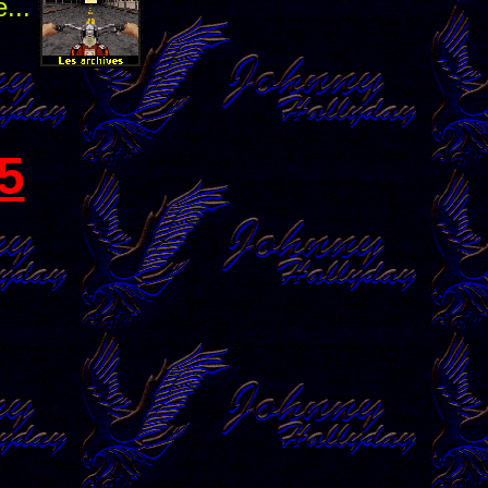
e...
5