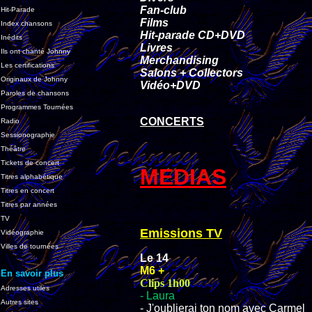
Fan-club
Hit-Parade
Films
Index chansons
Hit-parade CD+DVD
Inédits
Livres
Ils ont chanté Johnny
Merchandising
Les certifications
Salons + Collectors
Originaux de Johnny
Vidéo+DVD
Paroles de chansons
Programmes Tournées
CONCERTS
Radio
Sessionographie
Théâtre
Tickets de concert
MEDIAS
Titres alphabétique
Titres en concert
Titres par années
TV
Emissions TV
Vidéographie
Villes de tournées
Le 14
M6 +
En savoir plus
Clips 1h00
Adresses utiles
- Laura
Autres sites
- J'oublierai ton nom avec Carmel