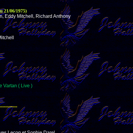
u 21/06/1975)
n, Eddy Mitchell, Richard Anthony
itchell
 Vartan ( Live )
------------
Yves Lecoq et Sophie Darel