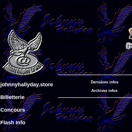
Derniéres infos
johnnyhallyday.store
Archives infos
Billetterie
Concours
Flash Info