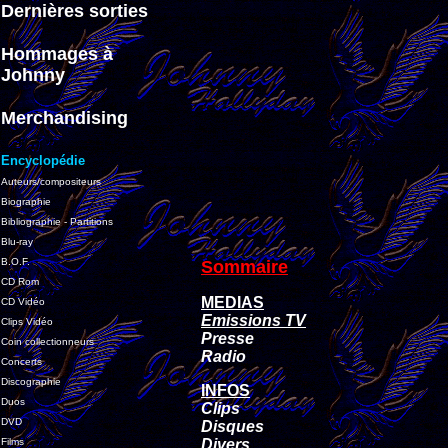
Dernières sorties
Hommages à
Johnny
Merchandising
Encyclopédie
Auteurs/compositeurs
Biographie
Bibliographie - Partitions
Blu-ray
B.O.F.
Sommaire
CD Rom
MEDIAS
CD Vidéo
Emissions TV
Clips Vidéo
Presse
Coin collectionneurs
Radio
Concerts
Discographie
INFOS
Duos
Clips
DVD
Disques
Films
Divers