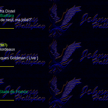
ha Distel
c Barbara
de neuf, ma jolie?"
------------
1987)
 Bordeaux
cques Goldman ( Live )
------------
 Stade de France
------------