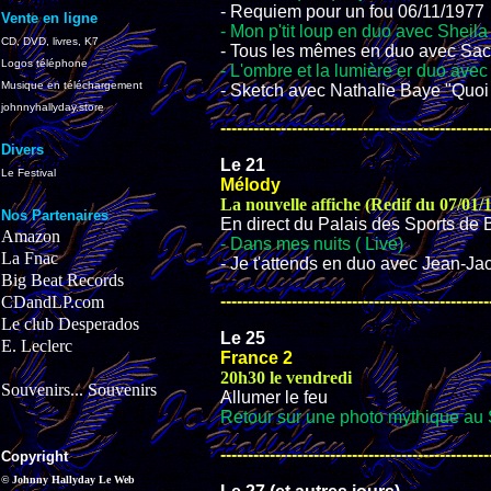
- Requiem pour un fou 06/11/1977
Vente en ligne
- Mon p'tit loup en duo avec Sheila
CD, DVD, livres, K7
- Tous les mêmes en duo avec Sac
Logos téléphone
- L'ombre et la lumière er duo ave
Musique en téléchargement
- Sketch avec Nathalie Baye "Quoi 
johnnyhallyday.store
-------------------------------------------------
Divers
Le 21
Le Festival
Mélody
La nouvelle affiche (Redif du 07/01/
Nos Partenaires
En direct du Palais des Sports de
Amazon
- Dans mes nuits ( Live)
La Fnac
- Je t'attends en duo avec Jean-Ja
Big Beat Records
-------------------------------------------------
CDandLP.com
Le club Desperados
Le 25
E. Leclerc
France 2
20h30 le vendredi
Souvenirs... Souvenirs
Allumer le feu
Retour sur une photo mythique au
-------------------------------------------------
Copyright
© Johnny Hallyday Le Web