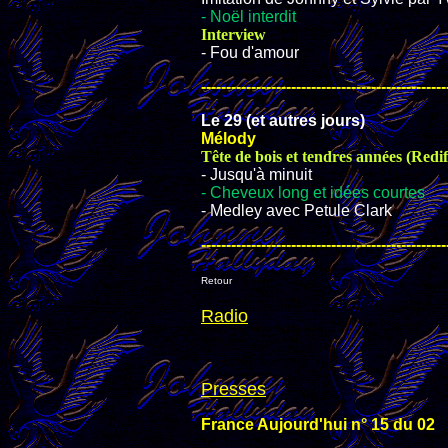
- Noël interdit
Interview
- Fou d'amour
-------------------------------------------------
Le 29 (et autres jours)
Mélody
Tête de bois et tendres années (Redi
- Jusqu'à minuit
- Cheveux long et idées courtes
- Medley avec Petule Clark
-------------------------------------------------
Retour
Radio
Presses
France Aujourd'hui n° 15 du 02