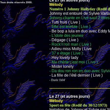
Le 27 (et autres jours)
Tous droits réservés 2000.
Mélody
Numéro 1 Johnny Hallyday (Redif d
Johnny est entouré de Sylvie Varta
Johnny chante en Live sauf 2 titres
- Tutti fruiti ( Live )
- Elle est terrible ( Live )
- Be bop a lula en duo avec Eddy M
- L'idole des jeunes
- Dégage ( Live )
- Rock'n'roll man ( Live )
- Adieu miss Molly ( Live
- 37 e étage ( Live )
- Hey lovely lady
- Ma chérie c'est moi ( Live )
- Mister lonely
- Da dou ron ron en duo avec Sylvie
- La fille de l'été dernier ( Live )
- Durée 1h04'
-------------------------------------------------
Le 27 (et autres jours)
Mélody
Sport en fête (Redif du 30/12/1973)
Imitation de Johnny et Sylvie par 