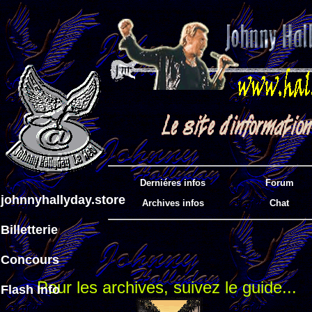
Derniéres infos
Forum
johnnyhallyday.store
Archives infos
Chat
Billetterie
Concours
Pour les archives, suivez le guide...
Flash Info