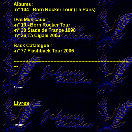
Albums :
-n° 104 - Born Rocker Tour (Th Paris)
Dvd Musicaux :
-n° 10 - Born Rocker Tour
-n° 30 Stade de France 1998
-n° 36 La Cigale 2006
Back Catalogue :
-n° 77 Flashback Tour 2006
------------------------------------------------------------------------------
---
Retour
Livres
Retour