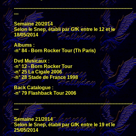
------------------------------------------------------------------------------
---
Semaine 20/2014
Selon le Snep, établi par GfK entre le 12 et le
18/05/2014
Albums :
-n° 84 - Born Rocker Tour (Th Paris)
Dvd Musicaux :
-n° 12 - Born Rocker Tour
-n° 25 La Cigale 2006
-n° 28 Stade de France 1998
Back Catalogue :
-n° 79 Flashback Tour 2006
------------------------------------------------------------------------------
---
Semaine 21/2014
Selon le Snep, établi par GfK entre le 19 et le
25/05/2014