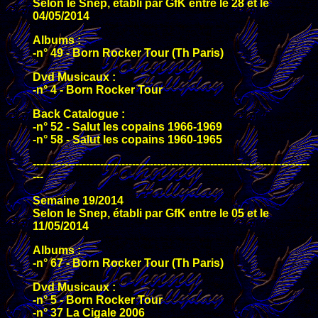
Selon le Snep, établi par GfK entre le 28 et le
04/05/2014
Albums :
-n° 49 - Born Rocker Tour (Th Paris)
Dvd Musicaux :
-n° 4 - Born Rocker Tour
Back Catalogue :
-n° 52 - Salut les copains 1966-1969
-n° 58 - Salut les copains 1960-1965
------------------------------------------------------------------------------
---
Semaine 19/2014
Selon le Snep, établi par GfK entre le 05 et le
11/05/2014
Albums :
-n° 67 - Born Rocker Tour (Th Paris)
Dvd Musicaux :
-n° 5 - Born Rocker Tour
-n° 37 La Cigale 2006