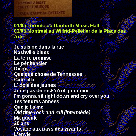
01/05 Toronto au Danforth Music Hall
03/05 Montréal au Wilfrid-Pelletier de la Place des
Arts
Je suis né dans la rue
Nashville blues
La terre promise
Le pénitencier
Diégo
Quelque chose de Tennessee
Gabrielle
L'idole des jeunes
Joue pas de rock'n'roll pour moi
I'm gonna sit right down and cry over you
Tes tendres années
Que je t'aime
Old time rock and roll (intermède)
Ma gueule
20 ans
Voyage aux pays des vivants
L'envie