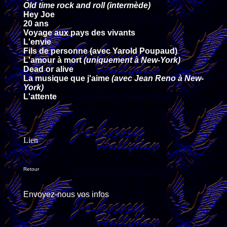
Old time rock and roll (intermède)
Hey Joe
20 ans
Voyage aux pays des vivants
L'envie
Fils de personne (avec Yarold Poupaud)
L'amour à mort
(uniquement à New-York)
Dead or alive
La musique que j'aime
(avec Jean Reno à New-
York)
L'attente
Lien
Retour
Envoyez-nous vos infos