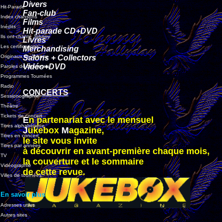
Divers
Hit-Parade
Fan-club
Index chansons
Films
Inédits
Hit-parade CD+DVD
Ils ont chanté Johnny
Livres
Les certifications
Merchandising
Originaux de Johnny
Salons + Collectors
Vidéo+DVD
Paroles de chansons
Programmes Tournées
Radio
CONCERTS
Sessionographie
Théâtre
Tickets de concert
E
n partenariat avec le mensuel
Titres alphabétique
J
ukebox
M
agazine,
Titres en concert
le site vous invite
Titres par années
à découvrir en avant-première chaque mois,
TV
la couverture et le sommaire
Vidéographie
de cette revue.
Villes de tournées
En savoir plus
Adresses utiles
Autres sites