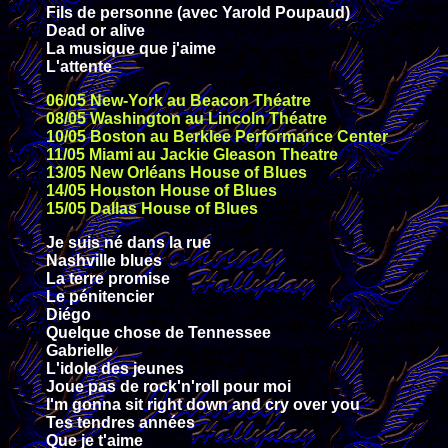
Fils de personne (avec Yarold Poupaud)
Dead or alive
La musique que j'aime
L'attente
06/05 New-York au Beacon Théatre
08/05 Washington au Lincoln Théatre
10/05 Boston au Berklee Performance Center
11/05 Miami au Jackie Gleason Theatre
13/05 New Orléans House of Blues
14/05 Houston House of Blues
15/05 Dallas House of Blues
Je suis né dans la rue
Nashville blues
La terre promise
Le pénitencier
Diégo
Quelque chose de Tennessee
Gabrielle
L'idole des jeunes
Joue pas de rock'n'roll pour moi
I'm gonna sit right down and cry over you
Tes tendres années
Que je t'aime