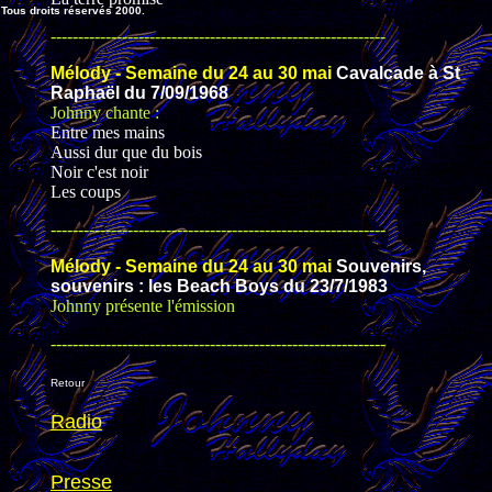
Tous droits réservés 2000.
-------------------------------------------------------------
Mélody - Semaine du 24 au 30 mai
Cavalcade à St
Raphaël du 7/09/1968
Johnny chante :
Entre mes mains
Aussi dur que du bois
Noir c'est noir
Les coups
-------------------------------------------------------------
Mélody - Semaine du 24 au 30 mai
Souvenirs,
souvenirs : les Beach Boys du 23/7/1983
Johnny présente l'émission
-------------------------------------------------------------
Retour
Radio
Presse