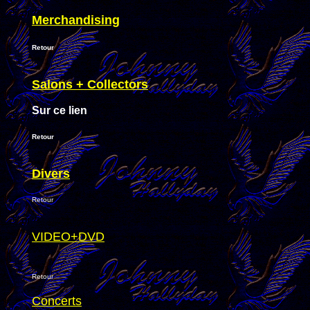
Merchandising
Retour
Salons + Collectors
Sur ce lien
Retour
Divers
Retour
VIDEO+DVD
Retour
Concerts