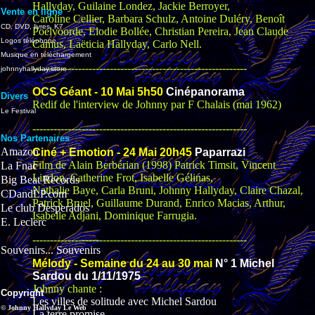
Hallyday, Guilaine Londez, Jackie Berroyer,
Vente en ligne
Caroline Cellier, Barbara Schulz, Antoine Duléry, Benoît
CD, DVD, livres, K7
Poelvoorde, Elodie Bollée, Christian Pereira, Jean Claude
Logos téléphone
Camus, Laëticia Hallyday, Carlo Nell.
Musique en téléchargement
-------------------------------------------------------------
johnnyhallyday.store
OCS Géant - 10 Mai 5h50
Cinépanorama
Divers
Redif de l'interview de Johnny par F Chalais (mai 1962)
Le Festival
-------------------------------------------------------------
Nos Partenaires
Amazon
Ciné + Emotion - 24 Mai 20h45
Paparrazi
Film de Alain Berbérian (1998) Patrick Timsit, Vincent
La Fnac
Lindon, Catherine Frot, Isabelle Gélinas,
Big Beat Records
Nathalie Baye, Carla Bruni, Johnny Hallyday, Claire Chazal,
CDandLP.com
Patrick Bruel, Guillaume Durand, Enrico Macias, Arthur,
Le club Desperados
Isabelle Adjani, Dominique Farrugia.
E. Leclerc
-------------------------------------------------------------
Souvenirs... Souvenirs
Mélody - Semaine du 24 au 30 mai
N° 1 Michel
Sardou du 1/11/1975
Johnny chante :
Copyright
Les villes de solitude avec Michel Sardou
© Johnny Hallyday Le Web
La terre promise