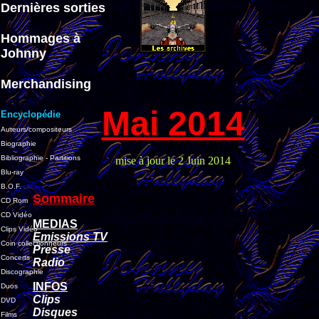
Dernières sorties
Hommages à
Johnny
Merchandising
Mai 2014
Encyclopédie
Auteurs/compositeurs
Biographie
Bibliographie - Partitions
mise à jour le 2 Juin 2014
Blu-ray
B.O.F.
Sommaire
CD Rom
CD Vidéo
MEDIAS
Clips Vidéo
Emissions TV
Coin collectionneurs
Presse
Concerts
Radio
Discographie
INFOS
Duos
Clips
DVD
Disques
Films