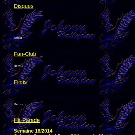
Disques
Retour
Fan-Club
Retour
Films
Retour
Hit-Parade
Semaine 18/2014