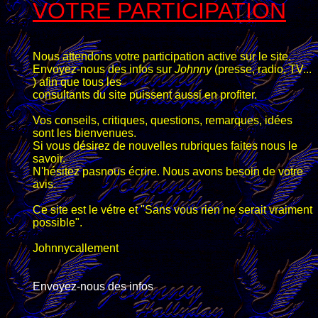
VOTRE PARTICIPATION
Nous attendons votre participation active sur le site.
Envoyez-nous des infos sur
Johnny
(presse, radio, TV...
) afin
que tous les
consultants du site puissent aussi en profiter.
Vos conseils, critiques, questions, remarques, idées
sont les bienvenues.
Si vous désirez de nouvelles rubriques faites nous le
savoir.
N'hésitez pasnous écrire. Nous avons besoin de votre
avis.
Ce site est le vétre et "Sans vous rien ne serait vraiment
possible".
Johnnycallement
Envoyez-nous des infos