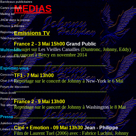
Bandeaux publicitaires
MEDIAS
Cartes postales
Mailing list
JHLW dans la presse
Photos à thèmes
Emissions TV
Reportages
Téléchargement
France 2 - 3 Mai 15h00
Grand Public
Un sujet sur
Les Vieilles Canailles
(Duntronc, Johnny, Eddy)
Multimédia
en concert à Bercy en novembre 2014
Les vidéos du site
-------------------------------------------------------------
Exprimez-vous
Concours
TF1 - 7 Mai 13h00
Reportage sur le concert de Johnny à
New-York
le 6 Mai
Chat (I.R.C.)
Forum de discussion
-------------------------------------------------------------
Nous écrire
Petites annonces
France 2 - 9 Mai 13h00
Top albums
Reportage sur le concert de Johnny à
Washington
le 8 Mai
Presse
-------------------------------------------------------------
Jukebox magazine
Ciné + Emotion - 09 Mai 13h30
Jean - Philippe
Limited Access
Film de Laurent Tuel (2006) avec : Fabrice Luchini, Johnny