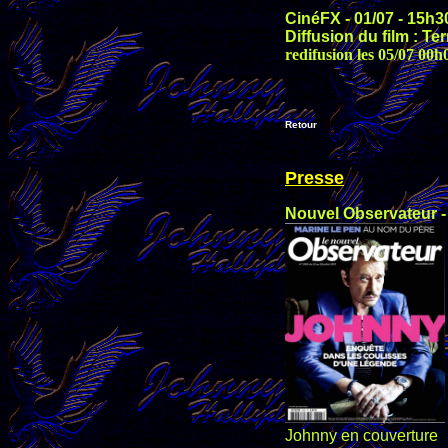
CinéFX - 01/07 - 15h3
Diffusion du film : T
redifusion les 05/07 00h
Retour
Presse
Nouvel Observateur -
Johnny en couverture