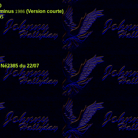
0
erminus
(Version courte)
1986
05
 Né2385 du 22/07