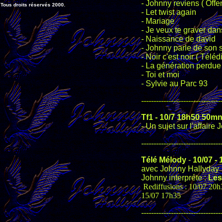
- Johnny reviens ( Off
Tous droits réservés 2000.
- Let twist again
- Mariage
- Je veux te graver da
- Naissance de david
- Johnny parle de son s
- Noir c'est noir ( Tél
- La génération perdue
- Toi et moi
- Sylvie au Parc 93
--------------------------------
Tf1 - 10/7 18h50 50mn
- Un sujet sur l'affai
--------------------------------
Télé Mélody
-
10/07 -
avec Johnny Hallyday
Johnny interpréte :
Les
Rediffusions : 10/07 20
15/07 17h35
--------------------------------