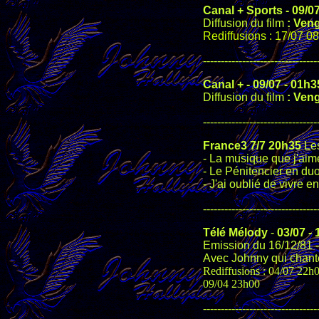
Canal + Sports - 09/0
Diffusion du film
: Ven
Rediffusions : 17/07 0
--------------------------------
Canal + - 09/07 - 01h3
Diffusion du film
: Ven
--------------------------------
France3 7/7 20h35
Les
- La musique que j'ai
- Le Pénitencier en du
- J'ai oublié de vivre 
--------------------------------
Télé Mélody
-
03/07 -
Emission du 16/12/81 -
Avec Johnny qui chant
Rediffusions : 04/07 22h
09/04 23h00
--------------------------------