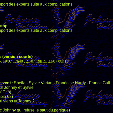
apport des experts suite aux complications
--
stop
apport des experts suite aux complications
-
 (version courte)
5, 19/07 17h40 , 21/07 19h15, 23/07 08h15
--
le vent
: Sheila - Sylvie Vartan - Franéoise Hardy - France Gall
r Johnny et Sylvie
 Clip)
mpia 62)
ù viens tu Johnny ?
ec Johnny qui refuse le saut du portique)