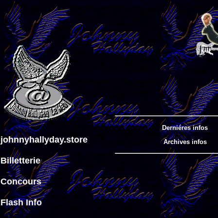
Derniéres infos
johnnyhallyday.store
Archives infos
Billetterie
Concours
Flash Info