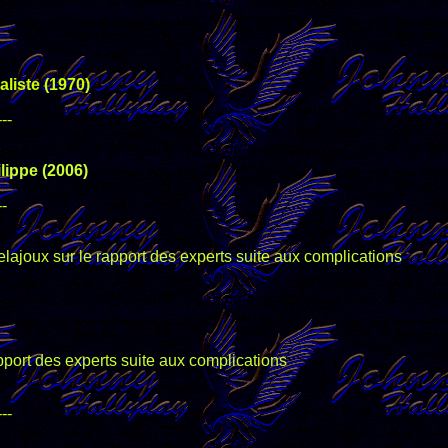
aliste (1970)
---
lippe (2006)
--
ajoux sur le rapport des experts suite aux complications
apport des experts suite aux complications
---