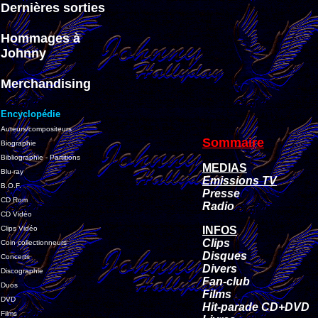
Dernières sorties
Hommages à
Johnny
Merchandising
Encyclopédie
Auteurs/compositeurs
Sommaire
Biographie
Bibliographie - Partitions
MEDIAS
Blu-ray
Emissions TV
B.O.F.
Presse
CD Rom
Radio
CD Vidéo
Clips Vidéo
INFOS
Clips
Coin collectionneurs
Disques
Concerts
Divers
Discographie
Fan-club
Duos
Films
DVD
Hit-parade CD+DVD
Films