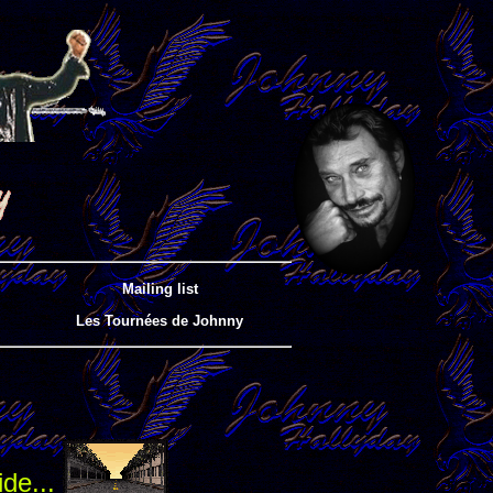
Mailing list
Les Tournées de Johnny
ide...