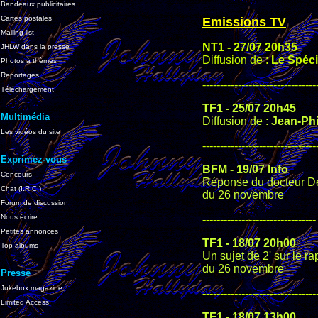
Bandeaux publicitaires
Cartes postales
Emissions TV
Mailing list
NT1 - 27/07 20h35
JHLW dans la presse
Diffusion de :
Le Spéci
Photos à thèmes
Reportages
--------------------------------
Téléchargement
TF1 - 25/07 20h45
Multimédia
Diffusion de :
Jean-Phi
Les vidéos du site
--------------------------------
Exprimez-vous
BFM - 19/07 Info
Concours
Réponse du docteur Del
Chat (I.R.C.)
du 26 novembre
Forum de discussion
Nous écrire
--------------------------------
Petites annonces
TF1 - 18/07 20h00
Top albums
Un sujet de 2' sur le r
du 26 novembre
Presse
Jukebox magazine
--------------------------------
Limited Access
TF1 - 18/07 13h00