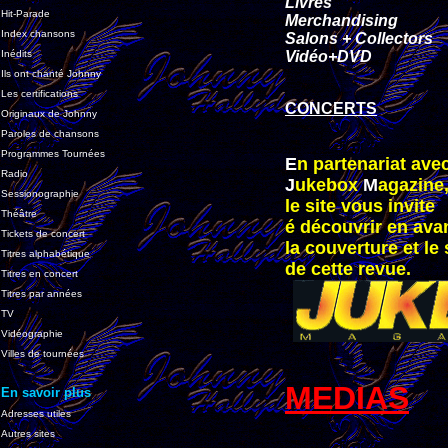
Livres
Hit-Parade
Merchandising
Index chansons
Salons + Collectors
Inédits
Vidéo+DVD
Ils ont chanté Johnny
Les certifications
CONCERTS
Originaux de Johnny
Paroles de chansons
Programmes Tournées
E
n partenariat ave
Radio
J
ukebox
M
agazine
Sessionographie
le site vous invite
Théâtre
é découvrir en ava
Tickets de concert
la couverture et l
Titres alphabétique
de cette revue.
Titres en concert
Titres par années
TV
Vidéographie
Villes de tournées
MEDIAS
En savoir plus
Adresses utiles
Autres sites