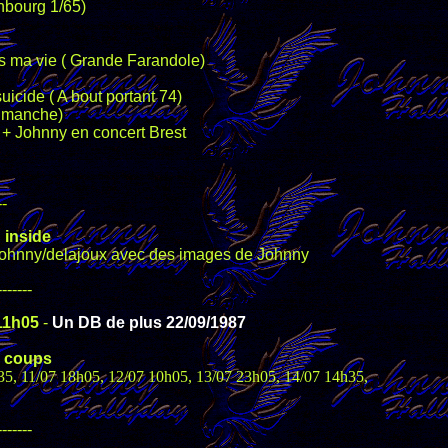
enbourg 1/65)
ns ma vie ( Grande Farandole)
uicide ( A bout portant 74)
édimanche)
 + Johnny en concert Brest
--
 inside
re Johnny/delajoux avec des images de Johnny
-------
 11h05
-
Un DB de plus 22/09/1987
 coups
h35, 11/07 18h05, 12/07 10h05, 13/07 23h05, 14/07 14h35,
-------