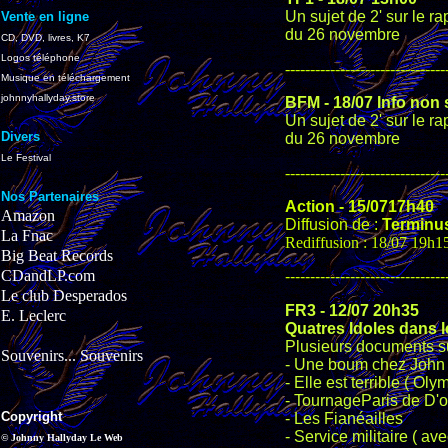
Un sujet de 2' sur le r
Vente en ligne
du 26 novembre
CD, DVD, livres, K7
Logos téléphone
--------------------------------
Musique en téléchargement
johnnyhallyday.store
BFM - 18/07 Info non 
Un sujet de 2' sur le r
Divers
du 26 novembre
Le Festival
--------------------------------
Nos Partenaires
Action - 15/0717h40
Amazon
Diffusion de :
Terminus
La Fnac
Rediffusion : 18/07 19h1
Big Beat Records
CDandLP.com
--------------------------------
Le club Desperados
FR3 - 12/07 20h35
E. Leclerc
Quatres Idoles dans 
Plusieurs documents su
Souvenirs... Souvenirs
- Une boum chez John (
- Elle est terrible ( Oly
- TournageParis de D'o
Copyright
- Les Fianéailles
- Service militaire ( av
© Johnny Hallyday Le Web