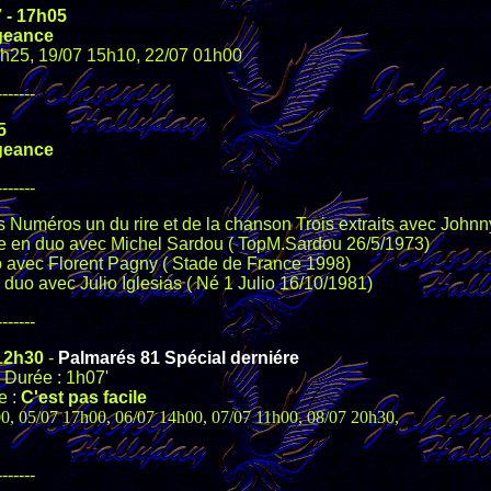
7 - 17h05
geance
8h25, 19/07 15h10, 22/07 01h00
-------
5
geance
-------
 Numéros un du rire et de la chanson Trois extraits avec Johnny
me en duo avec Michel Sardou ( TopM.Sardou 26/5/1973)
o avec Florent Pagny ( Stade de France 1998)
en duo avec Julio Iglesias ( Né 1 Julio 16/10/1981)
-------
 12h30
-
Palmarés 81 Spécial derniére
 Durée : 1h07'
e :
C'est pas facile
00, 05/07 17h00, 06/07 14h00, 07/07 11h00, 08/07 20h30,
-------