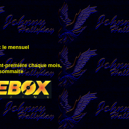
c le mensuel
,
nt-premiére chaque mois,
e sommaire