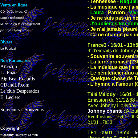
- Tennessee -
Requiem
Vente en ligne
- La musique que j'ai
CD, DVD, livres, K7
-
Laura
- Pardon -
Viv
- Je ne suis pas un h
Logos téléphone
-
J'oublierais ton nom
Musique en téléchargement
- Je n'ai jamais pleuré
johnnyhallyday.store
- Ca ne change pas 
Divers
France3
-
16/01
-
13h5
Le Festival
9' d'extraits de Johnny 
- Souvenirs souvenirs
Nos Partenaires
- La terre promise (23
Amazon
- La musique que j'ai
La Fnac
- Le pénitencier duo 
- Quelque chose de T
Big Beat Records
- L'hymne a l'amour (C
CDandLP.com
Le club Desperados
Télé Mélody
-
16/01 -
E. Leclerc
Emission du 31/12/68 -
Avec Johnny Hallyday ,
Souvenirs... Souvenirs
Johnny chante
: A tou
Rediffusions : 16/01 20h
21/01 17h30
Copyright
TF1
- 09/01 - 18h50 -
5
© Johnny Hallyday Le Web