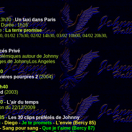
13h30 -
Un taxi dans Paris
 Durée : 1h16'
e :
La terre promise
00, 01/02 17h30, 02/02 14h30, 03/02 10h00, 04/02 20h30,
és Privé
 polémiques autour de Johnny
ges de JohnnyLos Angeles
10
viéres pourpres 2
(2004)
h40
ed
(2003)
0 -
L'air du temps
ion du 22/12/2009
35 -
Les 30 clips préférés de Johnny
u
- Diego -
Je te promets
- L'envie (Bercy 85)
-
Sang pour sang -
Que je t'aime (Bercy 87)