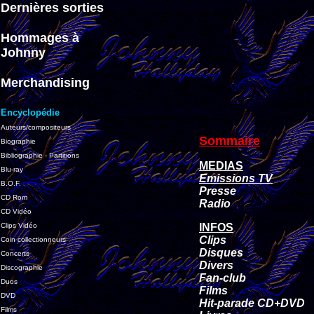
Dernières sorties
Hommages à
Johnny
Merchandising
Encyclopédie
Auteurs/compositeurs
Sommaire
Biographie
Bibliographie - Partitions
MEDIAS
Blu-ray
Emissions TV
B.O.F.
Presse
CD Rom
Radio
CD Vidéo
Clips Vidéo
INFOS
Clips
Coin collectionneurs
Disques
Concerts
Divers
Discographie
Fan-club
Duos
Films
DVD
Hit-parade CD+DVD
Films