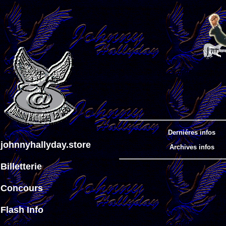
Derniéres infos
johnnyhallyday.store
Archives infos
Billetterie
Concours
Flash Info