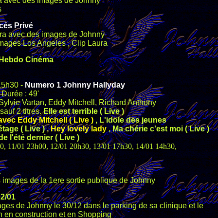
ra avec des images de Johnny
s
és Privé
ura avec des images de Johnny
mages Los Angeles , Clip Laura
L'Hebdo Cinéma
15h30 -
Numero 1 Johnny Hallyday
 Durée : 49'
Sylvie Vartan, Eddy Mitchell, Richard Anthony
auf 2 titres.
Elle est terrible ( Live )
vec Eddy Mitchell ( Live )
, L'idole des jeunes
étage ( Live )
, Hey lovely lady
, Ma chérie c'est moi ( Live )
 de l'été dernier ( Live )
30, 11/01 23h00, 12/01 20h30, 13/01 17h30, 14/01 14h30,
1
s images de la 1ere sortie publique de Johnny
02/01
ages de Johnny le 30/12 dans le parking de sa clinique et le
 en construction et en Shopping