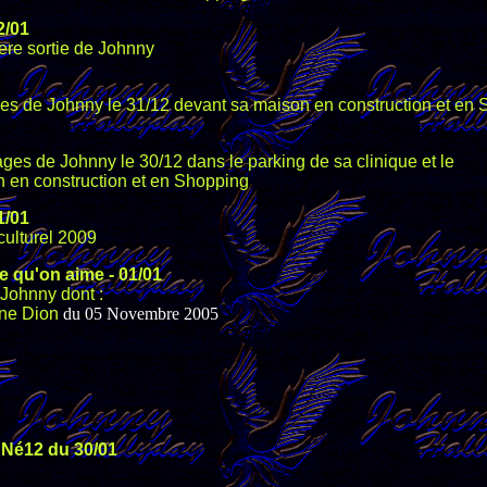
2
/01
ere sortie de Johnny
ges de Johnny le 31/12 devant sa maison en construction et en
ages de Johnny le 30/12 dans le parking de sa clinique et le
 en construction et en Shopping
1
/01
culturel 2009
e qu'on aime
-
01
/01
 Johnny dont :
ine Dion
du 05 Novembre 2005
-
Né12 du 30/01