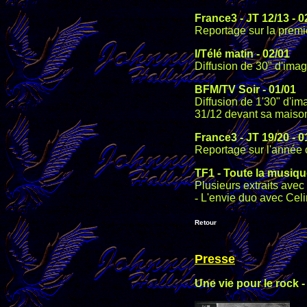
France3
-
JT 12/13
-
0
Reportage sur la premi
I/Télé matin - 02/01
Diffusion de 30" d'ima
BFM/TV Soir - 01/01
Diffusion de 1'30" d'im
31/12 devant sa maison
France3
-
JT 19/20
-
0
Reportage sur l'année 
TF1
-
Toute la musiqu
Plusieurs extraits avec
-
L'envie duo avec Cel
Retour
Presse
Une vie pour le rock