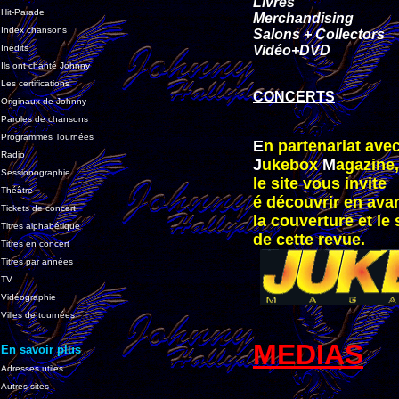
Livres
Hit-Parade
Merchandising
Index chansons
Salons + Collectors
Inédits
Vidéo+DVD
Ils ont chanté Johnny
Les certifications
CONCERTS
Originaux de Johnny
Paroles de chansons
Programmes Tournées
E
n partenariat ave
Radio
J
ukebox
M
agazine,
Sessionographie
le site vous invite
Théâtre
é découvrir en ava
Tickets de concert
la couverture et l
Titres alphabétique
de cette revue.
Titres en concert
Titres par années
TV
Vidéographie
Villes de tournées
MEDIAS
En savoir plus
Adresses utiles
Autres sites