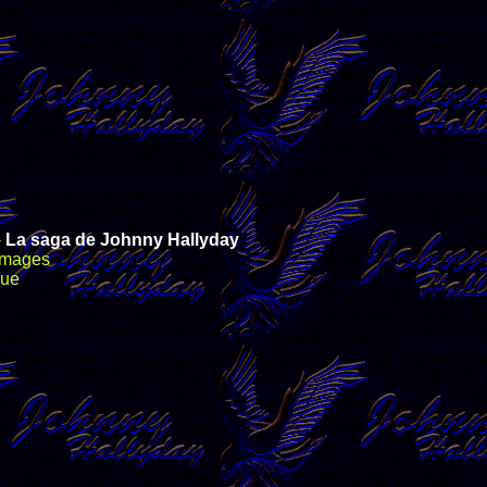
-
La saga de Johnny Hallyday
 images
que