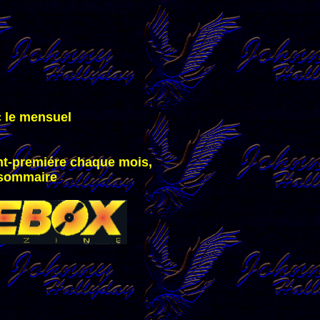
c le mensuel
nt-premiére chaque mois,
e sommaire