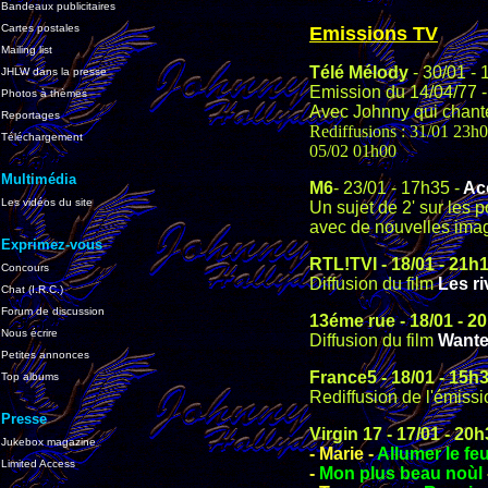
Bandeaux publicitaires
Cartes postales
Emissions TV
Mailing list
Télé Mélody
- 30/01 - 
JHLW dans la presse
Emission du 14/04/77 -
Photos à thèmes
Avec Johnny qui chant
Reportages
Rediffusions : 31/01 23h
Téléchargement
05/02 01h00
Multimédia
M6
- 23/01 - 17h35 -
Acc
Les vidéos du site
Un sujet de 2' sur les
avec de nouvelles ima
Exprimez-vous
RTL!TVI
-
18/01
-
21h
Concours
Diffusion du film
Les ri
Chat (I.R.C.)
Forum de discussion
13éme rue
-
18/01
-
20
Nous écrire
Diffusion du film
Want
Petites annonces
France5
-
18/01
-
15h3
Top albums
Rediffusion de l'émiss
Presse
Virgin 17
-
17/01
-
20h
Jukebox magazine
- Marie -
Allumer le fe
Limited Access
-
Mon plus beau noùl