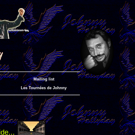
Mailing list
Les Tournées de Johnny
ide...