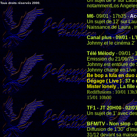
Un sujet de 9' sur Lau
Tous droits réservés 2000.
notammentLos Angele
M6
- 09/01 - 17h35 -
Acc
Un sujet de 12' sur La
Naissance de Laura , i
Canal plus
-
09
/01 - 
Johnny et le cinéma 2'
Télé Mélody
- 09/01 - 
Emission du 21/06/75 -
Johnny est entouré de 
Johnny chante en Live s
Be bop a lula en duo a
Dégage ( Live )
,
37 e 
Mister lonely
, La fille
Rediffusions : 10/01 13h
15/01 10h00
TF1
-
JT 20H00
-
02
/0
Un sujet de 1' avec de
BFM/TV - Non stop - 
Diffusion de 1'30" d'im
31/12 devant sa maison