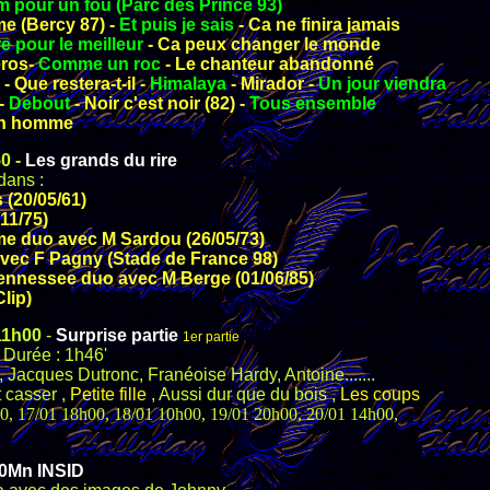
 pour un fou (Parc des Prince 93)
me (Bercy 87) -
Et puis je sais
- Ca ne finira jamais
re pour le meilleur
- Ca peux changer le monde
éros-
Comme un roc
- Le chanteur abandonn
é
- Que restera
-t-il -
Himalaya
- Mirador -
Un jour viendra
-
Debout
- Noir c'est noir (82) -
Tous ensemble
un homme
0 -
Les grands du rire
dans :
 (20/05/61)
/11/75)
me duo avec M Sardou (26/05/73)
avec F Pagny (Stade de France 98)
ennessee duo avec M Berge (01/06/85)
lip)
 11h00
-
Surprise partie
1er partie
 Durée : 1h46'
 Jacques Dutronc, Franéoise Hardy, Antoine.......
t casser ,
Petite fille
, Aussi dur que du bois ,
Les coups
30, 17/01 18h00, 18/01 10h00, 19/01 20h00, 20/01 14h00,
0Mn INSID