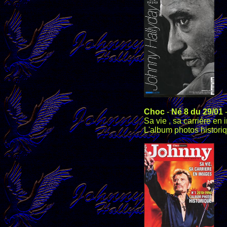
Choc
-
Né 8 du 29/01
Sa vie , sa carriére en
L'album photos histori