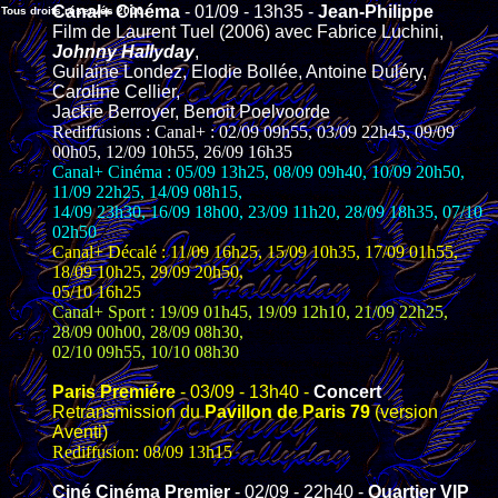
Canal+
Cinéma
- 01/09 - 13h35 -
Jean-Philippe
Tous droits réservés 2000.
Film de Laurent Tuel (2006) avec Fabrice Luchini,
Johnny Hallyday
,
Guilaine Londez, Elodie Bollée, Antoine Duléry,
Caroline Cellier,
Jackie Berroyer, Benoit Poelvoorde
Rediffusions : Canal+ : 02/09 09h55, 03/09 22h45, 09/09
00h05, 12/09 10h55, 26/09 16h35
Canal+ Cinéma : 05/09 13h25, 08/09 09h40, 10/09 20h50,
11/09 22h25, 14/09 08h15,
14/09 23h30, 16/09 18h00, 23/09 11h20, 28/09 18h35, 07/10
02h50
Canal+ Décalé : 11/09 16h25, 15/09 10h35, 17/09 01h55,
18/09 10h25, 29/09 20h50,
05/10 16h25
Canal+ Sport :
19/09 01h45, 19/09 12h10, 21/09 22h25,
28/09 00h00, 28/09 08h30,
02/10 09h55, 10/10 08h30
Paris Premiére
- 03/09 - 13h40 -
Concert
Retransmission du
Pavillon de Paris 79
(version
Aventi)
Rediffusion: 08/09 13h15
Ciné Cinéma
Premier
- 02/09 - 22h40 -
Quartier VIP