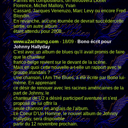
Parmis les compositeurs, on retrouvera Lionel
Florence, Michel Mallory, Yvan
Cassard, Jacques Veneruzo, Marc Levy ou encore Fred
Blondin.
En revanche, aucune tournée de devrait succédercette
sortie, un autre album
étant attendu pour 2008.
www.u2achtung.com
- 18/09 -
Bono écrit pour
Johnny Hallyday
C'est avec un album de blues qu'il avait promis de faire
que le chanteur
franco-belge revient sur le devant de la scéne.
Mais en quoi cette nouvelle a-t-elle un rapport avec le
groupe irlandais ?
Une chanson, I Am The Blues, a été écrite par Bono lui-
méme. En apprenant
ce désir de renouer avec les racines américaines de la
part de Johnny, le
chanteur de U2 a désiré participerl'aventure et s'est
proposé de lui offrir la
seule chanson en anglais de l'album.
Le Coeur D'Un Homme, le nouvel album de Johnny
Hallyday, sera disponible
partir du 12 novembre prochain.