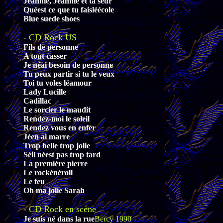
Jeannie, Jeannie et ta séur
Quéest ce que tu faisléécole
Blue suede shoes
- CD Rock US
Fils de personne
A tout casser
Je néai besoin de personne
Tu peux partir si tu le veux
Toi tu voles léamour
Lady Lucille
Cadillac
Le sorcier le maudit
Rendez-moi le soleil
Rendez vous en enfer
Jéen ai marre
Trop belle trop jolie
Séil néest pas trop tard
La premiére pierre
Le rockénéroll
Le feu
Oh ma jolie Sarah
- CD Rock en scéne
Je suis né dans la rue
Bercy 1990