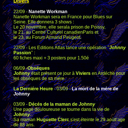
Divers
22/09 -
Nanette Workman
Nanette Workman sera en France pour Blues sur
Seine. Elle donnera 3 shows :
Le 20 novembre, elle serala prison de Poissy,
le 21, au Centre Culturel canadienParis et
le 23, au Forum Armand Peugeot.
22/09 - Les Editions Atlas lance une opération "
Johnny
Passion
" :
60 fiches maxi + 3 posters pour 1.50é
06/09 -
Obséques
Johnny
était présent ce jour à
Viviers
en Ardéche pour
les obséques de sa mére.
La Derniére Heure
- 03/09 -
La mort de la mére de
Johnny
03/09 -
Décés de la maman de
Johnny
Une page douloureuse se tourne dans la vie de
Johnny
.
Sa maman
Huguette Clerc
s'est éteinte le 29 aoùtl'age
de 88 ans.