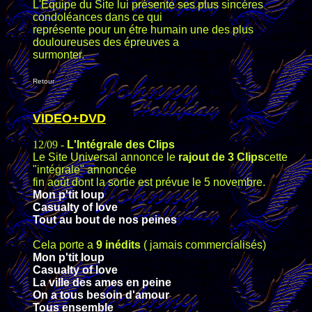
L'Equipe du Site lui présente ses plus sincéres
condoléances dans ce qui
représente pour un étre humain une des plus
douloureuses des épreuves a
surmonter.
Retour
VIDEO+DVD
12/09 -
L'Intégrale des Clips
Le Site Universal annonce le
rajout de 3 Clips
cette
"intégrale" annoncée
fin aoùt dont la sortie est prévue le 5 novembre.
Mon p'tit loup
Casualty of love
Tout au bout de nos peines
Cela porte a
9 inédits
( jamais commercialisés)
Mon p'tit loup
Casualty of love
La ville des ames en peine
On a tous besoin d'amour
Tous ensemble