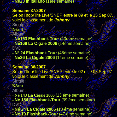
- Né23 In Italiano
(1ére semaine)
Semaine 37/2007
Selon l'Ifop/Tite Live/SNEP entre le 09 et le 15 Sep 07,
voici le classement de
Johnny
:
Single
:
Néant
Album
:
-
Né163 Flashback Tour
(40éme semaine)
- Né168 La Cigale 2006
(14éme semaine)
DVD
:
-
N° 24 Flashback Tour
(48éme semaine)
- Né36 La Cigale 2006
(14éme semaine)
Semaine 36/2007
Selon l'Ifop/Tite Live/SNEP entre le 02 et le 08 Sep 07
voici le classement de
Johnny
:
Single
:
Néant
Album
:
-
Né 143 La Cigale 2006
(13 éme semaine)
- Né 154 Flashback-Tour
(39 éme semaine)
DVD
:
- Né 24 La Cigale 2006
(
13 éme semaine)
-
Né 19 Flashback-Tour
(47 éme semaine)