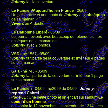
Johnny
fait la couverture
Le Parisien/Aujourd'hui en France
- 06/09
Un petit article et une photo de
Johnny
aux
obséques
de sa maman
Viviers
en Ardéche.
Le Dauphiné Libéré
- 06/09
Le journal revient, avec beaucoup de retenue, sur les
obséques de la maman de
Johnny
avec 2 photos.
VSD
- né 1567 - 05/09
Johnny
fait partie de la couverture etl'intérieur 4 pages
sur sa maman.
Gala
- né 743 - 05/09
Johnny
fait partie de la couverture etl'intérieur 1 page
sur sa maman.
Le Parisien
- 04/09 - né2099 du 04/09 -
Johnny
reprend Cabrel
Page 31 : Une petite photo et un encart sur l'album
Le
coeur d'un homme
qui sortira le 12 novembre. Il contiendra de 1214 titres.