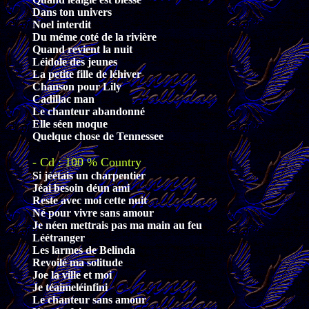
Dans ton univers
Noel interdit
Du méme coté de la rivière
Quand revient la nuit
Léidole des jeunes
La petite fille de léhiver
Chanson pour Lily
Cadillac man
Le chanteur abandonné
Elle séen moque
Quelque chose de Tennessee
- Cd : 100 % Country
Si jéétais un charpentier
Jéai besoin déun ami
Reste avec moi cette nuit
Né pour vivre sans amour
Je néen mettrais pas ma main au feu
Léétranger
Les larmes de Belinda
Revoilé ma solitude
Joe la ville et moi
Je téaimeléinfini
Le chanteur sans amour