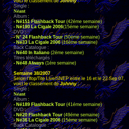
voici le classement de
Johnny
:
Single
:
Néant
Album
:
-
Né151 Flashback Tour
(42éme semaine)
-
Né190 La Cigale 2006
(15éme semaine)
DVD
:
-
N° 24 Flashback Tour
(50éme semaine)
- Né33 La Cigale 2006
(16éme semaine)
Back Catalogue :
- Né40 In Italiano
(2éme semaine)
Titres téléchargés :
- Né48 Always
(1ére semaine)
Semaine 38/2007
Selon l'Ifop/Tite Live/SNEP entre le 16 et le 22 Sep 07,
voici le classement de
Johnny
:
Single
:
Néant
Album
:
-
Né189 Flashback Tour
(41éme semaine)
DVD
:
-
Né20 Flashback Tour
(49éme semaine)
- Né36 La Cigale 2006
(15éme semaine)
Back Catalogue :