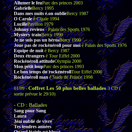
Allumer le feu
Parc des princes 2003
Gabrielle
Bercy 1995
Dans mes nuits é.on oublie
Bercy 1987
O Carole
é Cigale 1994
Lucille
Pavillon 1979
Johnny reviens
- Palais des Sports 1976
Mystery train
Bercy 1990
Je ne suis pas un héros
Bercy 1990
Joue pas de rockénéroll pour moi
é Palais des Sports 1976
Equipe de nuit
é Bercy 1987
Deux étrangers
é Tour Eiffel 2000
Rockénéroll attitude
Olympia 2000
Mon pétit loup
Parc des princes 1993
Le bon temps du rockénéroll
Tour Eiffel 2000
Rockénéroll man
é Stade de France 1998
Coffret Les 50 plus belles ballades
01/09 -
3 CD (
sortie prévue le 29/10)
- CD : Ballades
Sang pour Sang
Laura
Jéai oublié de vivre
Tes tendres années
Quand léaigle est blessé