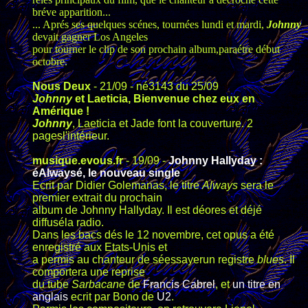
bréve apparition...
... Aprés ses quelques scénes, tournées lundi et mardi,
Johnny
devait gagner Los Angeles
pour tourner le clip de son prochain album,paraétre début
octobre.
Nous Deux
- 21/09 - né3143 du 25/09
Johnny
et Laeticia, Bienvenue chez eux en
Amérique !
Johnny
, Laeticia et Jade font la couverture. 2
pagesl'intérieur.
musique.evous.fr
- 19/09 -
Johnny Hallyday :
éAlwaysé, le nouveau single
Ecrit par Didier Golemanas, le titre
Always
sera le
premier extrait du prochain
album de Johnny Hallyday. Il est déores et déjé
diffuséla radio.
Dans les bacs dés le 12 novembre, cet opus a été
enregistré aux Etats-Unis et
a permis au chanteur de séessayerun registre
blues
. Il
comportera une reprise
du tube
Sarbacane
de
Francis Cabrel
, et
un titre en
anglais
ecrit par Bono de
U2
.