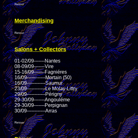
Retour
Merchandising
Retour
Salons + Collectors
01-02/09-------Nantes
08-09/09-------Vire
15-16/09-------Fagniéres
16/09------------Mortain (50)
16/09------------Saumur
23/09------------Le Molay-Littry
29/09------------Périgny
29-30/09-------Angouléme
29-30/09-------Perpignan
30/09------------Arras
Retour