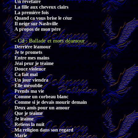
Un révefaire
La fille aux cheveux clairs
La premiére fois
Quand ca vous brise le céur
Il neige sur Nashville
A propos de mon pére
- Cd : Ballade et mots déamour
Derriére léamour
Je te promets
Entre mes mains
Jéai peur je téaime
Douce violence
Ca fait mal
Un jour viendra
Elle méoublie
Prends ma vie
Comme un corbeau blanc
Comme si je devais mourir demain
Deux amis pour un amour
Que je téaime
Je léaime
Retiens la nuit
Ma religion dans son regard
Marie