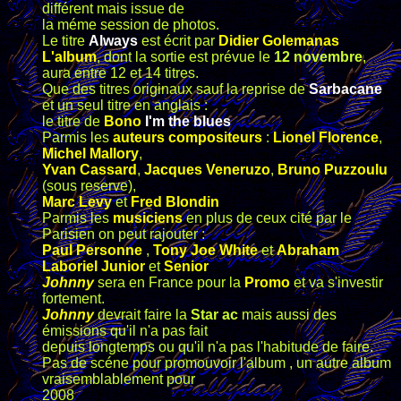
différent mais issue de
la méme session de photos.
Le titre
Always
est écrit par
Didier Golemanas
L'album
, dont la sortie est prévue le
12 novembre
,
aura entre 12 et 14 titres.
Que des titres originaux sauf la reprise de
Sarbacane
et un seul titre en anglais :
le titre de
Bono
I'm the blues
Parmis les
auteurs compositeurs
:
Lionel Florence
,
Michel Mallory
,
Yvan Cassard
,
Jacques Veneruzo
,
Bruno Puzzoulu
(sous reserve),
Marc Levy
et
Fred Blondin
Parmis les
musiciens
en plus de ceux cité par le
Parisien on peut rajouter :
Paul Personne
,
Tony Joe White
et
Abraham
Laboriel Junior
et
Senior
Johnny
sera en France pour la
Promo
et va s'investir
fortement.
Johnny
devrait faire la
Star ac
mais aussi des
émissions qu'il n'a pas fait
depuis longtemps ou qu'il n'a pas l'habitude de faire.
Pas de scéne pour promouvoir l'album , un autre album
vraisemblablement pour
2008