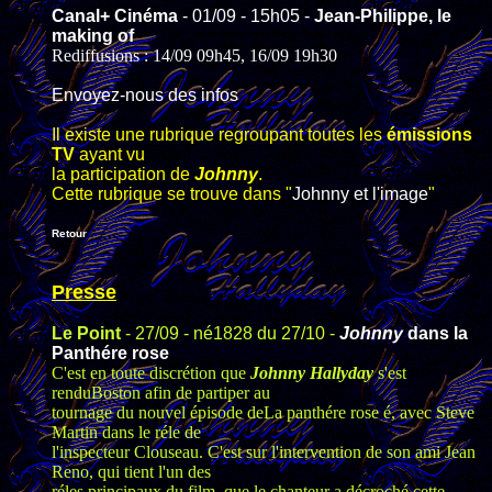
Canal+ Cinéma
- 01/09 - 15h05 -
Jean-Philippe, le
making of
Rediffusions : 14/09 09h45, 16/09 19h30
Envoyez-nous des infos
Il existe une rubrique regroupant toutes les
émissions
TV
ayant vu
la participation de
Johnny
.
Cette rubrique se trouve dans "
Johnny et l'image
"
Retour
Presse
Le Point
- 27/09 - né1828 du 27/10 -
Johnny
dans la
Panthére rose
C'est en toute discrétion que
Johnny Hallyday
s'est
renduBoston afin de partiper au
tournage du nouvel épisode deLa panthére rose é, avec Steve
Martin dans le réle de
l'inspecteur Clouseau. C'est sur l'intervention de son ami Jean
Reno, qui tient l'un des
réles principaux du film, que le chanteur a décroché cette