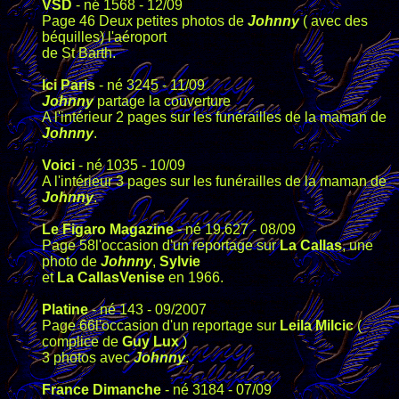
VSD
- né 1568 - 12/09
Page 46 Deux petites photos de
Johnny
( avec des
béquilles) l'aéroport
de St Barth.
Ici Paris
- né 3245 - 11/09
Johnny
partage la couverture
A l'intérieur 2 pages sur les funérailles de la maman de
Johnny
.
Voici
- né 1035 - 10/09
A l'intérieur 3 pages sur les funérailles de la maman de
Johnny
.
Le Figaro Magazine
- né 19.627 - 08/09
Page 58l'occasion d'un reportage sur
La Callas
, une
photo de
Johnny
,
Sylvie
et
La Callas
Venise
en 1966.
Platine
- né 143 - 09/2007
Page 66l'occasion d'un reportage sur
Leila Milcic
(
complice de
Guy Lux
)
3 photos avec
Johnny
.
France Dimanche
- né 3184 - 07/09