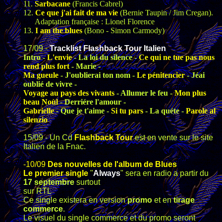
11.
Sarbacane
(Francis Cabrel)
12.
Ce que j'ai fait de ma vie
(Bernie Taupin / Jim Cregan).
Adaptation française : Lionel Florence
13.
I am the blues
(Bono - Simon Carmody)
17/09 -
Tracklist Flashback Tour Italien
Intro -
L'envie
- La loi du silence -
Ce qui ne tue pas nous
rend plus fort
- Marie -
Ma gueule
- J'oublierai ton nom -
Le pénitencier
- Jéai
oublié de vivre -
Voyage au pays des vivants
- Allumer le feu -
Mon plus
beau Noùl
- Derriére l'amour -
Gabrielle
- Que je t'aime -
Si tu pars
- La quéte -
Parole al
silenzio
15/09 - Un Cd
Flashback Tour
est en vente sur le site
Italien de la Fnac.
-10/09
Des nouvelles de l'album de Blues
Le premier single
"
Always
" sera en radio a partir du
17 septembre
surtout
sur RTL
Ce single existera en version
promo
et en
tirage
commerce
.
Le visuel du single commerce et du promo seront