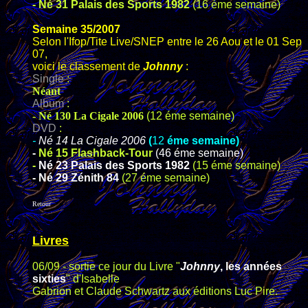
- Né 31 Palais des Sports 1982
(16 éme semaine)
Semaine 35/2007
Selon l'Ifop/Tite Live/SNEP entre le 26 Aou et le 01 Sep
07,
voici le classement de
Johnny
:
Single
:
Néant
Album
:
- Né 130 La Cigale 2006
(12 éme semaine)
DVD
:
-
Né 14 La Cigale 2006
(
12
éme semaine)
-
Né 15 Flashback-Tour
(46 éme semaine)
-
Né 23 Palais des Sports 1982
(15 éme semaine)
-
Né 29 Zénith 84
(27 éme semaine)
Retour
Livres
06/09 - sortie ce jour du Livre "
Johnny
, les années
sixties
" d'Isabelle
Gabrion et Claude Schwartz aux éditions Luc Pire.