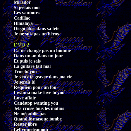
Mirador
Si jéétais moi
Les vautours
Cadillac
Himalaya
Diego libre dans sa téte
Je ne suis pas un héros
DVD 2
Ca ne change pas un homme
Dans un an dans un jour
Et puis je sais
La guitare fait mal
True to you
Je veux te graver dans ma vie
Je serais lé
Requiem pour un fou
I wanna make love to you
Love affair
Canéstop wanting you
Jéla croise tous les matins
Ne méoublie pas
Quand le masque tombe
Rester libre
Léhymneléamour