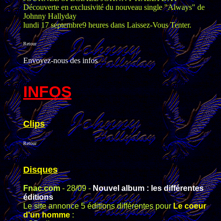
Découverte en exclusivité du nouveau single "Always" de
Johnny Hallyday
lundi 17 septembre9 heures dans Laissez-Vous Tenter.
Retour
Envoyez-nous des infos
INFOS
Clips
Retour
Disques
Fnac.com
- 28/09 -
Nouvel album
: les d
ifférentes
éditions
Le site annonce 5 éditions différentes pour
Le coeur
d'un homme
: