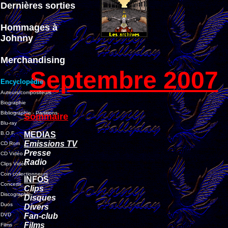
Dernières sorties
Hommages à
Johnny
Merchandising
Septembre 2007
Encyclopédie
Auteurs/compositeurs
Biographie
Bibliographie - Partitions
Sommaire
Blu-ray
B.O.F.
MEDIAS
Emissions TV
CD Rom
Presse
CD Vidéo
Radio
Clips Vidéo
Coin collectionneurs
INFOS
Concerts
Clips
Discographie
Disques
Duos
Divers
DVD
Fan-club
Films
Films