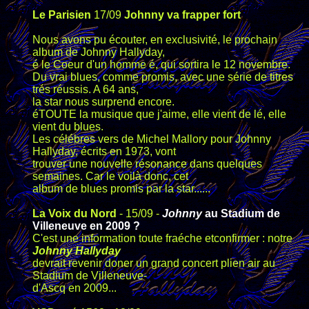
Le Parisien
17/09
Johnny va frapper fort
Nous avons pu écouter, en exclusivité, le prochain
album de Johnny Hallyday,
é le Coeur d'un homme é, qui sortira le 12 novembre.
Du vrai blues, comme promis, avec une série de titres
trés réussis. A 64 ans,
la star nous surprend encore.
éTOUTE la musique que j'aime, elle vient de lé, elle
vient du blues.
Les célébres vers de Michel Mallory pour Johnny
Hallyday, écrits en 1973, vont
trouver une nouvelle résonance dans quelques
semaines. Car le voilà donc, cet
album de blues promis par la star......
La Voix du Nord
- 15/09 -
Johnny
au Stadium de
Villeneuve en 2009 ?
C'est une information toute fraéche etconfirmer : notre
Johnny Hallyday
devrait revenir doner un grand concert plien air au
Stadium de Villeneuve-
d'Ascq en 2009...