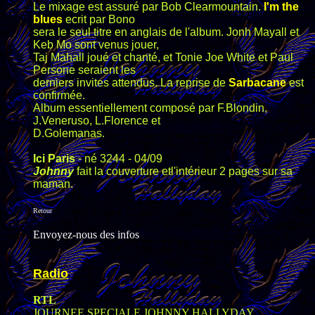
Le mixage est assuré par Bob Clearmountain.
I'm the
blues
ecrit par Bono
sera le seul titre en anglais de l'album. Jonh Mayall et
Keb Mo sont venus jouer,
Taj Mahall joué et chanté, et Tonie Joe White et Paul
Persone seraient les
derniers invites attendus.
La reprise de
Sarbacane
est
confirmée.
Album essentiellement composé par F.Blondin,
J.Veneruso, L.Florence et
D.Golemanas
.
Ici Paris
- né 3244 - 04/09
Johnny
fait la couverture etl'intérieur 2 pages sur sa
maman.
Retour
Envoyez-nous des infos
Radio
RTL
JOURNEE SPECIALE JOHNNY HALLYDAY