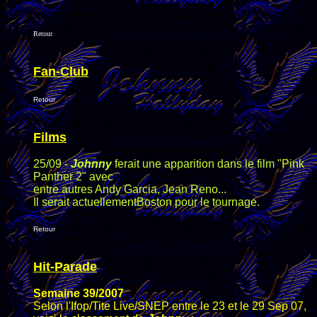
Retour
Fan-Club
Retour
Films
25/09 -
Johnny
ferait une apparition dans le film "Pink
Panther 2" avec
entre autres Andy Garcia, Jean Reno...
Il serait actuellementBoston pour le tournage.
Retour
Hit-Parade
Semaine 39/2007
Selon l'Ifop/Tite Live/SNEP entre le 23 et le 29 Sep 07,