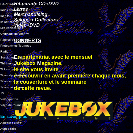
Hit-parade CD+DVD
Hit-Parade
Livres
Index chansons
Merchandising
Inédits
Salons + Collectors
Ils ont chanté Johnny
Vidéo+DVD
Les certifications
Originaux de Johnny
Paroles de chansons
CONCERTS
Programmes Tournées
Radio
E
n partenariat avec le mensuel
Sessionographie
J
ukebox
M
agazine,
Théâtre
le site vous invite
Tickets de concert
é découvrir en avant-premiére chaque mois,
Titres alphabétique
la couverture et le sommaire
Titres en concert
de cette revue.
Titres par années
TV
Vidéographie
Villes de tournées
En savoir plus
Adresses utiles
Autres sites