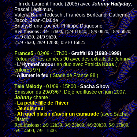
Film de Laurent Firode (2005) avec
Johnny Hallyday
,
Pascal Légitimus,
Valeria Bruni-Tedeschi, Franéois Berléand, Catherine
Jacob, Jean-Claude
Brialy, Bruno Lochet, Philippe Duquesne
Rediffusions : 3/9 17h00, 15/9 11h40, 18/9 0h20, 18/9 6h20,
21/9 8h30, 24/9 9h30,
25/9 7h20, 28/9 12h30, 05/10 16h25
France5
- 02/09 - 17h30 -
Graffiti 90 (1998-1999)
Retour sur les années 90 avec des extraits de Johnny :
-
L'Hymnel'amour
en duo avec Patricia
Kaas
(
enfoirés 97)
-
Allumer le feu
( Stade de France 98 )
Télé Mélody
- 01/09 - 15h00 -
Sacha Show
Emission du 29/03/67. Déjé rediffusée en juin 2007.
Johnny
chante :
-
La petite fille de l'hiver
-
Je suis seul
-
Ah quel plaisir d'avoir un camarade
(avec Sacha
Distel)
Rediffusions : 2/9 12h30, 3/9 23h00, 4/9 20h30, 5/9 17h00,
6/9 14h00, 7/9 11h00.