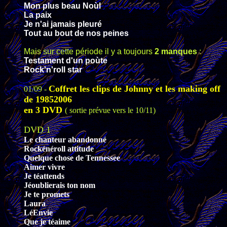
Mon plus beau Noùl
La paix
Je n'ai jamais pleuré
Tout au bout de nos peines
Mais sur cette période il y a toujours
2 manques
:
Testament d'un poùte
Rock'n'roll star
Coffret les clips de Johnny et les making off
01/09 -
de 19852006
en 3 DVD
( sortie prévue vers le 10/11)
DVD 1
Le chanteur abandonné
Rockénéroll attitude
Quelque chose de Tennessee
Aimer vivre
Je téattends
Jéoublierais ton nom
Je te promets
Laura
LéEnvie
Que je téaime