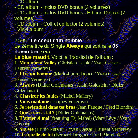
- CD album
- CD album - Inclus DVD bonus (2 volumes)
- CD album - Inclus DVD bonus - Edition Deluxe (2
volumes)
- CD album - Coffret collector (2 volumes)
- Vinyl album
24/09 -
Le coeur d'un homme
Le 2éme titre du Single
Always
qui sortira le
05
novembre
,
sera
Le blue maudit
. Voici la Tracklist de l'album :
1.
Monument Valley
(Christian Lejalé / Yvan Cassar -
Laurent Vernerey)
2.
Etre un homme
(Marie-Laure Douce / Yvan Cassar -
Laurent Vernerey)
3.
Always
(Didier Golemanas - Alain Goldstein / Didier
Golemanas)
4.
Chavirer les foules
(Michel Mallory)
5.
Vous madame
(Jacques Veneruso)
6.
Je reviendrai dans tes bras
(Jean Fauque / Fred Blondin)
7.
Que restera-t-il ?
(Didier Golemanas)
8.
T'aimer si mal
(featuring Taj Mahal) (Marc Lévy / Yvan
Cassar)
9.
Ma vie
(Bruno Putzulu / Yvan Cassar- Laurent Vernerey)
10.
Laquelle de toi
(Bernard Droguet / Fred Blondin)