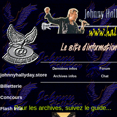
Derniéres infos
Forum
johnnyhallyday.store
Archives infos
Chat
Billetterie
Concours
Pour les archives, suivez le guide...
Flash Info