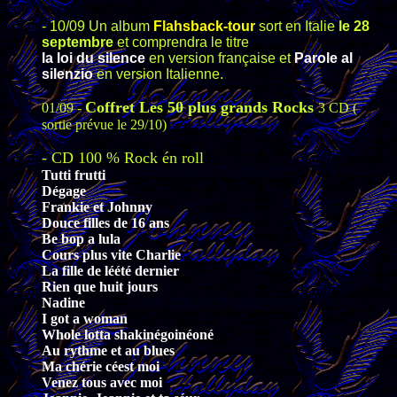
- 10/09 Un album
Flahsback-tour
sort en Italie
le 28
septembre
et comprendra le titre
la loi du silence
en version française et
Parole al
silenzio
en version Italienne.
Coffret Les 50 plus grands Rocks
01/09 -
3 CD (
sortie prévue le 29/10)
- CD 100 % Rock én roll
Tutti frutti
Dégage
Frankie et Johnny
Douce filles de 16 ans
Be bop a lula
Cours plus vite Charlie
La fille de léété dernier
Rien que huit jours
Nadine
I got a woman
Whole lotta shakinégoinéoné
Au rythme et au blues
Ma chérie céest moi
Venez tous avec moi