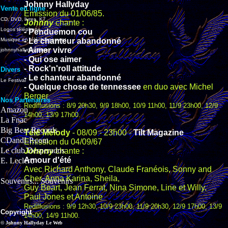
Johnny Hallyday
Vente en ligne
Emission du 01/06/85.
CD, DVD, livres, K7
Johnny
chante :
Logos téléphone
- Penduemon cou
Musique en téléchargement
- Le chanteur abandonné
- Aimer vivre
johnnyhallyday.store
- Qui ose aimer
- Rock'n'roll attitude
Divers
- Le chanteur abandonné
Le Festival
- Quelque chose de tennessee
en duo avec Michel
Berger
Nos Partenaires
Rediffusions : 8/9 20h30, 9/9 18h00, 10/9 11h00, 11/9 23h00, 12/9
Amazon
14h00, 13/9 17h00.
La Fnac
Big Beat Records
Télé Mélody
- 08/09 - 23h00 -
Tilt Magazine
CDandLP.com
Emission du 04/09/67
Le club Desperados
Johnny
chante :
Amour d'été
E. Leclerc
Avec Richard Anthony, Claude Franéois, Sonny and
Cher, Anna Karina, Sheila,
Souvenirs... Souvenirs
Guy Beart, Jean Ferrat, Nina Simone, Line et Willy,
Paul Jones et Antoine
Rediffusions : 9/9 12h30, 10/9 23h00, 11/9 20h30, 12/9 17h00, 13/9
Copyright
14h00, 14/9 11h00.
© Johnny Hallyday Le Web