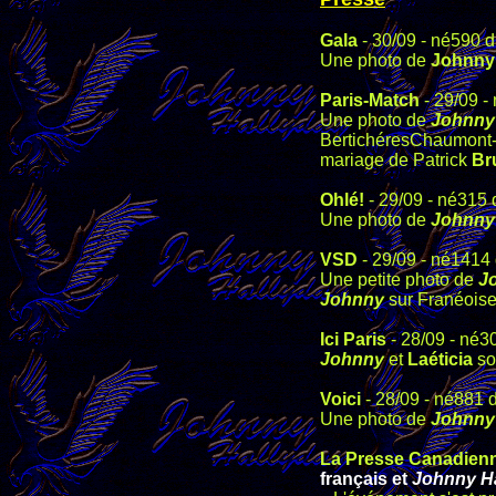
Gala
- 30/09 - né590 
Une photo de
Johnny
Paris-Match
- 29/09 -
Une photo de
Johnny
BertichéresChaumont-e
mariage de Patrick
Br
Ohlé!
- 29/09 - né315 
Une photo de
Johnny
VSD
- 29/09 - né1414
Une petite photo de
J
Johnny
sur Franéois
Ici Paris
- 28/09 - né3
Johnny
et
Laéticia
so
Voici
- 28/09 - né881 
Une photo de
Johnny
La Presse Canadien
français et
Johnny H