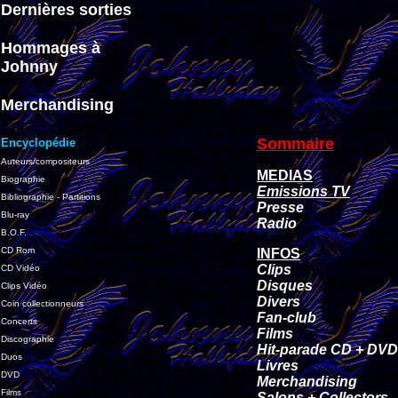
Dernières sorties
Hommages à
Johnny
Merchandising
Sommaire
Encyclopédie
Auteurs/compositeurs
MEDIAS
Biographie
Emissions TV
Bibliographie - Partitions
Presse
Blu-ray
Radio
B.O.F.
CD Rom
INFOS
Clips
CD Vidéo
Disques
Clips Vidéo
Divers
Coin collectionneurs
Fan-club
Concerts
Films
Discographie
Hit-parade CD + DVD
Duos
Livres
DVD
Merchandising
Films
Salons + Collectors