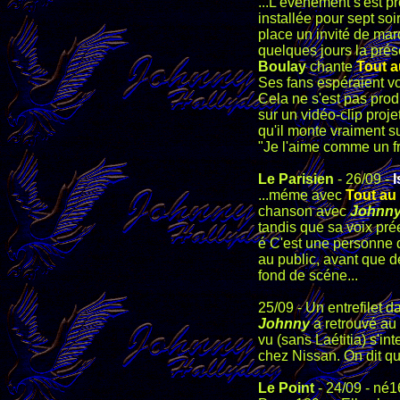
...L'événement s'est pr
installée pour sept so
place un invité de ma
quelques jours la pré
Boulay
chante
Tout a
Ses fans espéraient vo
Cela ne s'est pas produ
sur un vidéo-clip proj
qu'il monte vraiment su
"Je l'aime comme un fr
Le Parisien
- 26/09 -
I
...méme avec
Tout au
chanson avec
Johnny
tandis que sa voix pré
é C'est une personne q
au public, avant que d
fond de scéne...
25/09 - Un entrefilet d
Johnny
a retrouvé au
vu (sans Laétitia) s'i
chez Nissan. On dit qu
Le Point
- 24/09 - né