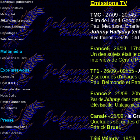
Bandeaux publicitaires
Emissions TV
Cartes postales
TMC
- 27/09 - 20h45 -
Mailing list
Film de Henri-Georges
JHLW dans la presse
Paul Meurisse, Charles
Photos à thèmes
Johnny Hallyday
(enf
Reportages
Rediffusion : 29/09 15h
Téléchargement
France5
- 26/09 - 17h
Multimédia
Un des sujets était le
Les vidéos du site
interview de Gérard Pul
Exprimez-vous
TF1
- 26/09 - 09h55 -
2 secondes d'images
Concours
Paul Belmondo et Patr
Chat (I.R.C.)
Forum de discussion
France 2
- 25/09 - 20
Nous écrire
Pas de
Johnny
dans cette
Petites annonces
télévisuelle. Uniquement 
Top albums
Canal+
- 21/09 -
le Gr
Presse
Quelques secondes d
Patrick
Bruel
.
Jukebox magazine
Limited Access
Télé Mélody
- 18/09 -