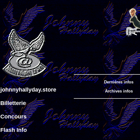
Derniéres infos
johnnyhallyday.store
Archives infos
Billetterie
Concours
Flash Info