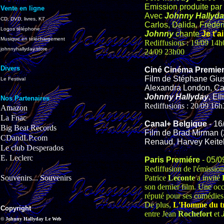
Emission produite par
Vente en ligne
Avec
Johnny Hallyd
CD, DVD, livres, K7
Carlos, Dalida, Frédé
Logos téléphone
Johnny
chante
Je t'a
Musique en téléchargement
Rediffusions : 19/09 14
johnnyhallyday.store
24/09 23h00
Divers
Ciné Cinéma Premie
Film de Stéphane Gius
Le Festival
Alexandra London, Car
Johnny Hallyday
, El
Nos Partenaires
Rediffusions : 20/09 16
Amazon
La Fnac
Canal+ Belgique
- 16
Big Beat Records
Film de Brad Mirman 
CDandLP.com
Renaud, Harvey Keite
Le club Desperados
E. Leclerc
Paris Premiére
- 05/0
Rediffusion de l'émissio
Souvenirs... Souvenirs
Patrice
Leconte
a invité
son dernier film. Une occ
réputé pour ses comédies 
De plus,
L'Homme du t
Copyright
entre Jean
Rochefort
et
© Johnny Hallyday Le Web