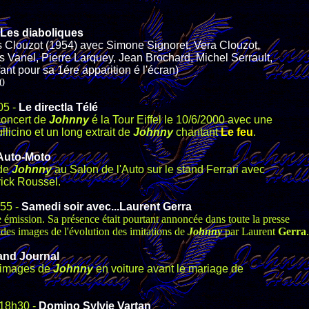
Les diaboliques
 Clouzot (1954) avec Simone Signoret, Vera Clouzot,
 Vanel, Pierre Larquey, Jean Brochard, Michel Serrault,
ant pour sa 1ére apparition é l'écran)
10
05 -
Le directla Télé
 concert de
Johnny
é la Tour Eiffel le 10/6/2000 avec une
licino et un long extrait de
Johnny
chantant
Le feu
.
Auto-Moto
 de
Johnny
au Salon de l'Auto sur le stand Ferrari avec
ick Roussel.
h55 -
Samedi soir avec...Laurent Gerra
 émission. Sa présence était pourtant annoncée dans toute la presse
des images de l'évolution des imitations de
Johnny
par Laurent
Gerra
.
and Journal
'images de
Johnny
en voiture avant le mariage de
 18h30 -
Domino Sylvie Vartan