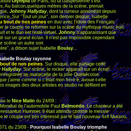
oduitl'
Olympia
de Paris, où la Gaspésienne s'est
irs. Au balcon,quelques métres de la scéne, prenait
rque,
Johnny Hallyday
, dont la rumeur annonéait depuis
sence.
Sur "Tout un jour", son dernier disque, Isabelle
u
bout de nos peines
en duo avec l'idole des Français.
ir le couple se reformer sur la scéne du mythique music-hall.
it et le duo est resté virtuel,
Johnny
n'apparaissant que
eté sur un grand écran. Il n'est pas impossible cependant
r scéne un autre soir.
ére", a ditson sujet Isabelle
Boulay
...
sabelle Boulay rayonne
 bout de nos peines
. Sur disque, elle partage cette
 Hallyday
. Sur scéne, le rocker apparaît sur un écran
enregistrée se mariecelle de la jolie Québécoise.
ue j'aime comme si c'était mon frére é, avoue-t-elle
es images des deux artistes en studio ne défilent en
ans le
Nice Matin
du 24/09 :
 Mondial de l'automobile Paul
Belmondo
. Le chanteur a été
nteressantun Hummer. Il était attendu comme le messie
e le couple est trés interessé par le tout nouveau 4x4 Murano.
1671 du 23/09 -
Pourquoi Isabelle Boulay triomphe