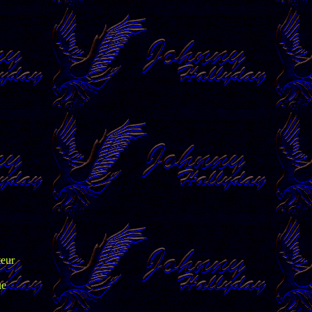
,
teur
ue