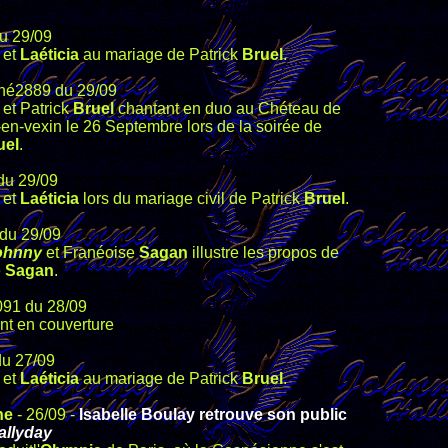
du 29/09
et
Laéticia
au mariage de Patrick
Bruel
.
 né2889 du 29/09
et Patrick
Bruel
chantant en duo au Chéteau de
n-vexin le 26 Septembre lors de la soirée de
uel
.
du 29/09
et
Laéticia
lors du mariage civil de Patrick
Bruel
.
 du 29/09
ohnny
et Franéoise
Sagan
illustre les propos de
e
Sagan
.
091 du 28/09
nt en couverture
du 27/09
et
Laéticia
au mariage de Patrick
Bruel
.
ne
- 26/09 -
Isabelle Boulay retrouve son public
allyday