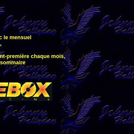
ec le mensuel
,
ant-première chaque mois,
e sommaire