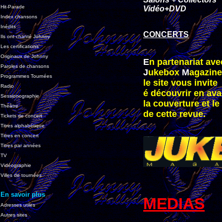
Hit-Parade
Vidéo+DVD
Index chansons
Inédits
CONCERTS
Ils ont chanté Johnny
Les certifications
Originaux de Johnny
E
n partenariat av
Paroles de chansons
J
ukebox
M
agazine
Programmes Tournées
le site vous invite
Radio
é découvrir en av
Sessionographie
la couverture et l
Théâtre
de cette revue.
Tickets de concert
Titres alphabétique
Titres en concert
Titres par années
TV
Vidéographie
Villes de tournées
En savoir plus
MEDIAS
Adresses utiles
Autres sites