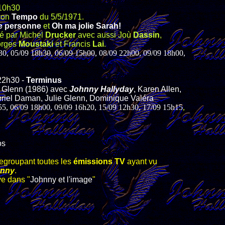
 10h30
sion
Tempo
du 5/5/1971.
de personne
et
Oh ma jolie Sarah!
té par Michel
Drucker
avec aussi Joù
Dassin
,
orges
Moustaki
et Francis
Lai
.
h30, 05/09 18h30, 06/09 15h00, 08/09 22h00, 09/09 18h00,
22h30 -
Terminus
m Glenn (1986) avec
Johnny Hallyday
, Karen Allen,
riel Daman, Julie Glenn, Dominique Valéra
h55, 06/09 18h00, 09/09 16h20, 15/09 12h30, 17/09 15h15
,
os
regroupant toutes les
émissions TV
ayant vu
nny
.
ve dans "
Johnny et l'image
"