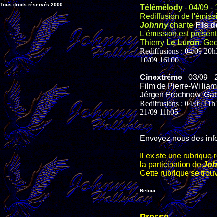
Tous droits réservés 2000.
Télémélody
- 04/09 -
Rediffusion de l'émis
Johnny
chante
Fils 
L'émission est présen
Thierry
Le Luron
, Ge
Rediffusions : 04/09 20
10/09 16h00
Cinextréme
- 03/09 - 
Film de Pierre-Willia
Jérgen Prochnow, Gab
Rediffusions : 04/09 11
21/09 11h05
Envoyez-nous des inf
Il existe une rubrique 
la participation de
Joh
Cette rubrique se trou
Retour
Presse