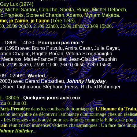
 Guy Lux (1974).
ay
, Michel Sardou, Coluche, Sheila, Ringo, Michel Delpech,
ric Franéois, Stone et Charden, Adamo, Myriam Makéba.
ime, je t'aime, je t'aime
(1ére Télé).
h00, 20/09 20h30, 21/09 22h00, 22/09 18h00, 23/09 15h00,
r
- 18/09 - 14h30 -
Pourquoi pas moi ?
ti (1998) avec
Bruno Putzulu, Amira Casar, Julie Gayet,
men Chaplin, Brigitte Roùan, Vittoria Scognamiglio,
li Medeiros, Marie-France Pisier, Jean-Claude Dauphin
h30, 21/09 08h30, 23/09 11h00, 26/09 00h50, 27/09 15h30,
/09 - 02h05 -
Wanted
(2003) avec Gérard Depardieu,
Johnny Hallyday
,
l, Saéd Taghmaoui, Stéphane Freiss, Richard Bohringer
9 - 03h05 -
Quelques jours avec eux
n du 01 Jun 03.
Paris Premiére
dans les coulisses du tournage de
L'Homme du Train
asion incroyable de découvrir l'ambiance d'un tournage chez un réalisa
- Les Bronzés - mais aussi pour ses drames comme la Fille sur le pont.
rain
réunit deux immenses vedettes charismatiques : Un face face uniq
Johnny Hallyday
...