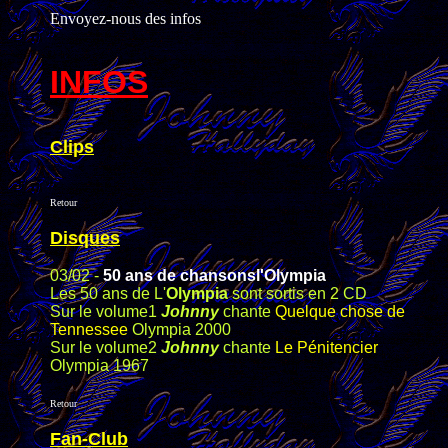
Envoyez-nous des infos
INFOS
Clips
Retour
Disques
03/02 -
50 ans de chansonsl'Olympia
Les 50 ans de L'
Olympia
sont sortis en 2 CD
Sur le volume1
Johnny
chante
Quelque chose de
Tennessee
Olympia 2000
Sur le volume2
Johnny
chante
Le Pénitencier
Olympia 1967
Retour
Fan-Club