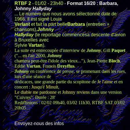
RTBF 2
- 01/02 - 23h40 -
Format 16/20 : Barbara,
Johnny Hallyday
... Le numéro que nous avons sélectionné date de
1966. Il est signé Louis
Verlant
et fait la part belle
Barbara
(entretien +
chansons),
Johnny
Hallyday
(le reportage commencesa descente d'avion
à Bruxelles avec
Sylvie
Vartan
).
La suite est entrecoupée d'interview de
Johnny
, Gill
Paquet
("... en l'an 2000,
Johnny
chantera peut-étre l'idole des vieux..."), Jean-Pierre
Bloch
,
Eddie
Vartan
, Francis
Dreyffus
.
Johnny
en conférence de presse, se promenant dans les rues,
lors d'une séance de
dédicaces, une grande partie du scopitone de
Je l'aime
et en
concert :
Jusqu'é Minuit
,
Le diable me pardonne
et
Johnny reviens
dans une version
"Cuivres". Durée : 28'
Rediffusions : 02/02 09h40, 03/02 11h30, RTBF SAT 03/02
20h05
Envoyez-nous des infos