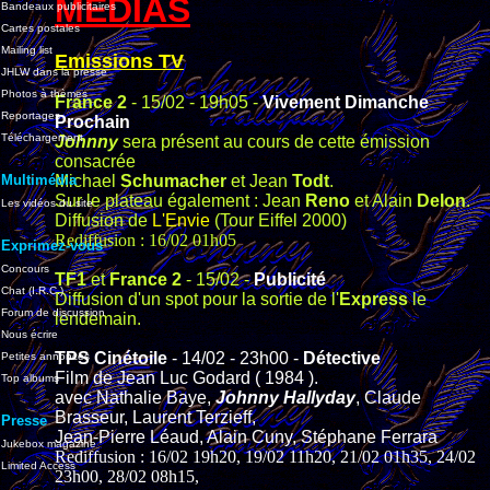
MEDIAS
Bandeaux publicitaires
Cartes postales
Mailing list
Emissions TV
JHLW dans la presse
Photos à thèmes
France 2
- 15/02 - 19h05 -
Vivement Dimanche
Reportages
Prochain
Téléchargement
Johnny
sera présent au cours de cette émission
consacrée
Multimédia
Michael
Schumacher
et Jean
Todt
.
Sur le plateau également : Jean
Reno
et Alain
Delon
.
Les vidéos du site
Diffusion de
L'Envie
(Tour Eiffel 2000)
Rediffusion : 16/02 01h05
Exprimez-vous
Concours
TF1
et
France 2
- 15/02 -
Publicité
Chat (I.R.C.)
Diffusion d'un spot pour la sortie de l'
Express
le
Forum de discussion
lendemain.
Nous écrire
TPS Cinétoile
- 14/02 - 23h00 -
Détective
Petites annonces
Film de Jean Luc Godard ( 1984 ).
Top albums
avec Nathalie Baye,
Johnny Hallyday
, Claude
Brasseur, Laurent Terzieff,
Presse
Jean-Pierre Léaud, Alain Cuny, Stéphane Ferrara
Jukebox magazine
Rediffusion : 16/02 19h20, 19/02 11h20, 21/02 01h35, 24/02
Limited Access
23h00, 28/02 08h15,