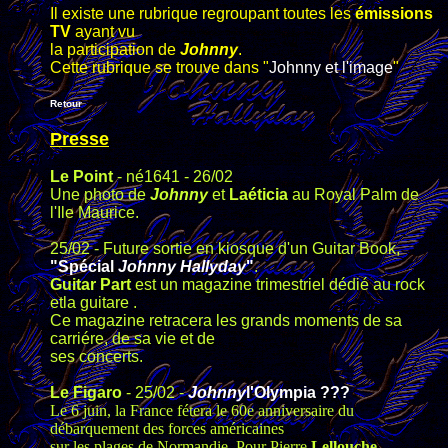
Il existe une rubrique regroupant toutes les
émissions
TV
ayant vu
la participation de
Johnny
.
Cette rubrique se trouve dans "
Johnny et l'image
"
Retour
Presse
Le Point
- né1641 - 26/02
Une photo de
Johnny
et
Laéticia
au Royal Palm de
l'Ile Maurice.
25/02 - Future sortie en kiosque d'un Guitar Book,
"Spécial
Johnny Hallyday
"
.
Guitar Part
est un magazine trimestriel dédié au rock
etla guitare .
Ce magazine retracera les grands moments de sa
carriére, de sa vie et de
ses concerts.
Le Figaro
- 25/02 -
Johnny
l'Olympia ???
Le 6 juin, la France fétera le 60e anniversaire du
débarquement des forces américaines
sur les plages de Normandie. Pour Pierre
Lellouche
,