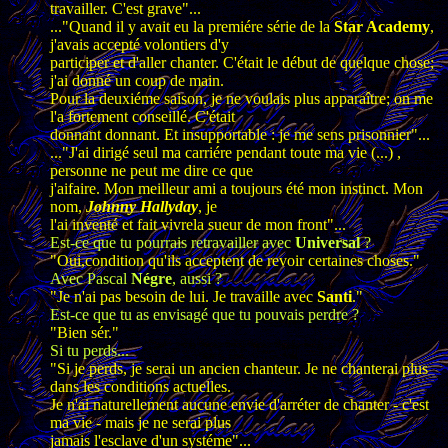
travailler. C'est grave"...
..."Quand il y avait eu la premiére série de la
Star Academy
,
j'avais accepté volontiers d'y
participer et d'aller chanter. C'était le début de quelque chose;
j'ai donné un coup de main.
Pour la deuxiéme saison, je ne voulais plus apparaître; on me
l'a fortement conseillé. C'était
donnant donnant. Et insupportable : je me sens prisonnier"...
..."J'ai dirigé seul ma carriére pendant toute ma vie (...) ,
personne ne peut me dire ce que
j'aifaire. Mon meilleur ami a toujours été mon instinct. Mon
nom,
Johnny Hallyday
, je
l'ai inventé et fait vivrela sueur de mon front"...
Est-ce que tu pourrais retravailler avec
Universal
?
"Oui,condition qu'ils acceptent de revoir certaines choses."
Avec Pascal
Négre
, aussi ?
"Je n'ai pas besoin de lui. Je travaille avec
Santi
."
Est-ce que tu as envisagé que tu pouvais perdre ?
"Bien sér."
Si tu perds...
"Si je perds, je serai un ancien chanteur. Je ne chanterai plus
dans les conditions actuelles.
Je n'ai naturellement aucune envie d'arréter de chanter - c'est
ma vie - mais je ne serai plus
jamais l'esclave d'un systéme"...