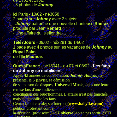
de 1961 et 1962.
- 3 photos de
Johnny
Ici Paris - 10/02 - né3058
2 pages sur
Johnny
avec 2 sujets:
-
Johnny
patronne une nouvelle chanteuse
Sheraz
produite par Jean
Renard
- Une affaire qui s'effondre....
Télé7Jours
- 09/02 - né2281 du 14/02
1 page avec 4 photos sur les vacances de
Johnny
au
Royal Palm
de l'
Ile Maurice
.
Ouest-France
- né18041 - du 07 et 08/02 -
Les fans
de Johnny se mobilisent
Aprés 42 années de collaboration,
Johnny Hallyday
a
présenté, le 5 janvier, sa démission
de sa maison de disques,
Universal Music
, dans une lettre
remise lors d'une audience de
conciliation des prud'hommes. L'affaire n'est pas tranchée,
mais elle mobilise les fans.
Ceux-ci font circuler sur internet
(www.hallyday.com)
une
pétition protestant contre
la décision (provisoire ?) d'
Universal
de ne pas sortir le CD