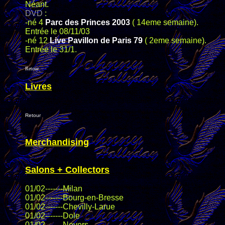
Néant.
DVD
:
-né 4
Parc des Princes 2003
( 14eme semaine).
Entrée le 08/11/03
-né 12
Live Pavillon de Paris 79
( 2eme semaine).
Entrée le 31/1.
Retour
Livres
Retour
Merchandising
Salons + Collectors
01/02-------Milan
01/02-------Bourg-en-Bresse
01/02-------Chevilly-Larue
01/02-------Dole
01/02-------Nevers