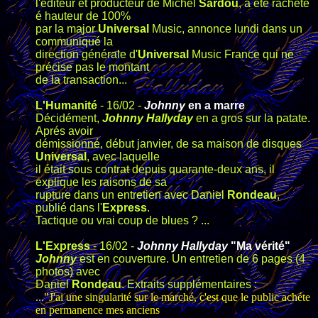
l'éditeur et producteur de Michel
Sardou
, a été racheté
é hauteur de 100%
par la major
Universal
Music, annonce lundi dans un
communiqué la
direction générale d'
Universal
Music France qui ne
précise pas le montant
de la transaction...
L'Humanité
- 16/02 -
Johnny
en a marre
Décidément,
Johnny Hallyday
en a gros sur la patate.
Aprés avoir
démissionné, début janvier, de sa maison de disques
Universal
, avec laquelle
il était sous contrat depuis quarante-deux ans, il
explique les raisons de sa
rupture dans un entretien avec Daniel
Rondeau
,
publié dans l'
Express
.
Tactique ou vrai coup de blues ? ...
L'Express
- 16/02 -
Johnny Hallyday
"Ma vérité"
Johnny
est en couverture. Un entretien de 6 pages (4
photos) avec
Daniel
Rondeau
. Extraits supplémentaires :
..."J'ai une singularité sur le marché, c'est que le public achéte
en permanence mes anciens