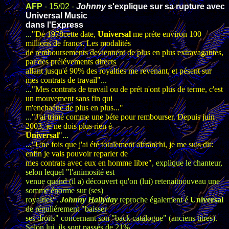
AFP
- 15/02 -
Johnny
s'explique sur sa rupture avec
Universal Music
dans l'Express
...
"De 1978cette date,
Universal
me préte environ 100
millions de francs. Les modalités
de remboursements deviennent de plus en plus extravagantes,
par des prélévements directs
allant jusqu'é 90% des royalties me revenant, et pésent sur
mes contrats de travail"
...
...
"Mes contrats de travail ou de prét n'ont plus de terme, c'est
un mouvement sans fin qui
m'enchaéne de plus en plus..."
...
"J'ai trimé comme une béte pour rembourser. Depuis juin
2003, je ne dois plus rien é
Universal
"
...
...
"Une fois que j'ai été totalement affranchi, je me suis dit:
enfin je vais pouvoir reparler de
mes contrats avec eux en homme libre"
, explique le chanteur,
selon lequel "l'animosité est
venue quand (il a) découvert qu'on (lui) retenaitnouveau une
somme énorme sur (ses)
royalties".
Johnny Hallyday
reproche également é
Universal
de réguliérement "baisser
ses droits" concernant son "back catalogue" (anciens titres).
Selon lui, ils sont passés de 21%