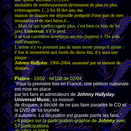
modalités de remboursement deviennent de plus en plus
extravagantes. (...) Au fil des ans, ma
maison de disques me dépouille petitpetit d'une part de mes
ressources et de mes biens.é
...
...Mais ce qui lepréoccupele plus, c'est bien ce bras de fer
avec
Universal
. S'il le perd,
il se voit carrément devenirun ancien chanteur é. On a du
mall'imaginer...
L'artiste n'y va pourtant pas de main morte puisqu'il ajoute :
é Sur le monument aux morts du show-biz, il y aura une
plaque :
Johnny Hallyday
, 1960-2004, assassiné par sa maison de
disques.
Platine
- 10/02 - né108 de 02/04
"Pour la premiére fois en France, une pétition nationale
est mise en place
par les fans et admirateurs de
Johnny Hallyday
.
Universal Music
, sa maison
de disques, a décidé de ne pas faire paraétre le CD et
le DVD de sa tournée
d'automne. La déception est grande parmi les fans."
- 4 pages sur la participation-graphie de
Johnny
avec
57 participations