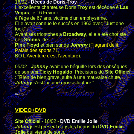
16/02 -
Décés de Doris Troy
L'excellente chanteuse Doris
Troy
est décédée é
Las
Vegas
, le 16 Février
é l'ége de 67 ans, victime d'un emphyséme.
Elle avait connue le succés en 1963 avec "Just one
look" .
Avant ses triomphes a
Broadway
, elle a été choriste
des
Stones
, de
Pink Floyd
et bien sur de
Johnny
(
Flagrant délit
,
Palais des sports 71
,
BO
L'Aventure c'est l'aventure
).
05/02 -
Johnny
avait une béquille lors des obséques
de son ami
Ticky Hogaldo
. Précisions du
Site Officiel
: "Rien de bien grave, suite à une mauvaise chute,
Johnny
s'est fait une grosse foulure."
Retour
VIDEO+DVD
Site Officiel
- 10/02 -
DVD Emilie Jolie
Johnny
est présent dans les bonus du
DVD Emilie
Jolie
qui viens de sortir.