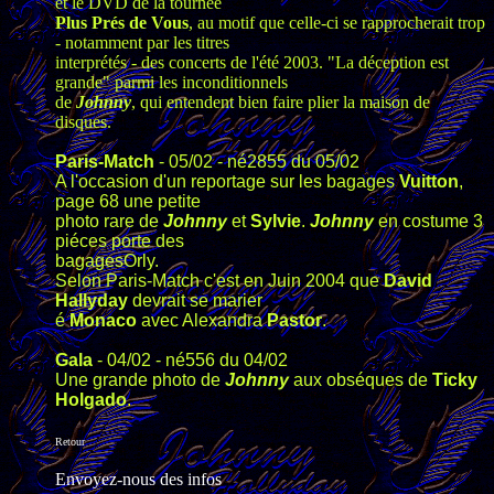
et le DVD de la tournée
Plus Prés de Vous
, au motif que celle-ci se rapprocherait trop
- notamment par les titres
interprétés - des concerts de l'été 2003. "La déception est
grande" parmi les inconditionnels
de
Johnny
, qui entendent bien faire plier la maison de
disques.
Paris-Match
- 05/02 - né2855 du 05/02
A l'occasion d'un reportage sur les bagages
Vuitton
,
page 68 une petite
photo rare de
Johnny
et
Sylvie
.
Johnny
en costume 3
piéces porte des
bagagesOrly.
Selon Paris-Match c'est en Juin 2004 que
David
Hallyday
devrait se marier
é
Monaco
avec Alexandra
Pastor
.
Gala
- 04/02 - né556 du 04/02
Une grande photo de
Johnny
aux obséques de
Ticky
Holgado
.
Retour
Envoyez-nous des infos