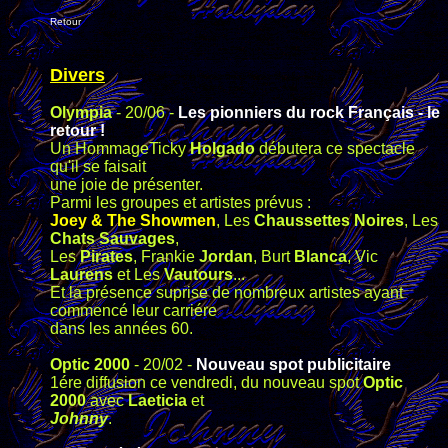
Retour
Divers
Olympia
- 20/06 -
Les pionniers du rock Français - le
retour !
Un HommageTicky
Holgado
débutera ce spectacle
qu'il se faisait
une joie de présenter.
Parmi les groupes et artistes prévus :
Joey & The Showmen
, Les
Chaussettes Noires
, Les
Chats Sauvages
,
Les
Pirates
, Frankie
Jordan
, Burt
Blanca
, Vic
Laurens
et Les
Vautours
...
Et la présence suprise de nombreux artistes ayant
commencé leur carriére
dans les années 60.
Optic 2000
- 20/02 -
Nouveau spot publicitaire
1ére diffusion ce vendredi, du nouveau spot
Optic
2000
avec
Laeticia
et
Johnny
.