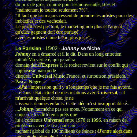
du prix de gros, comme pour les nouveautés,16% et
"maintenant je touche seulement 7
%"
.
"Il faut que les majors cessent de prendre les artistes pour des
imbéciles et des vacheslait.
Le profit n'est pas tout, le marketing non plus et l'argent
qu'elles gagnent doit étre partagé
avec les artistes d'une faéon plus juste"
...
Le Parisien
- 15/02 -
Johnny
se féche
Johnny
en a émarreé et il le dit. Dans un long entretien
intituléMa vérité é, qui paraétra
demain dans
l'Express
é, le rocker revient sur le conflit qui
l'opposesa maison de
disques,
Universal
Music France, et surtoutson président,
Pascal
Négre
...
...
éJ'ai l'impression qu'il y a longtemps que je me fais avoiré
...
...
éDans l'état actuel de mes relations avec
Universal
, s'il
m'arrivait quelque chose, je ne
laisserais rienmes enfants. Cette idée m'est insupportable.é
...
...
Johnny
ne méche pas ses mots. Notamment en ce qui
concerne les différents préts que
lui a consentis
Universal
entre 1978 et 1996, en raison de
problémes avec le fisc, pour un
montant global de 100 millions de francs :
éJ'entre alors dans
une spirale infernale. (...) Les