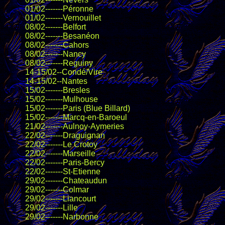
01/02-------Péronne
01/02-------Vernouillet
08/02-------Belfort
08/02-------Besanéon
08/02-------Cahors
08/02-------Nancy
08/02-------Reguiny
14-15/02--Condé/Vire
14-15/02--Nantes
15/02-------Bresles
15/02-------Mulhouse
15/02-------Paris (Blue Billard)
15/02-------Marcq-en-Baroeul
21/02-------Aulnoy-Aymeries
22/02-------Draguignan
22/02-------Le Crotoy
22/02-------Marseille
22/02-------Paris-Bercy
22/02-------St-Etienne
29/02-------Chateaudun
29/02-------Colmar
29/02-------Liancourt
29/02-------Lille
29/02-------Narbonne