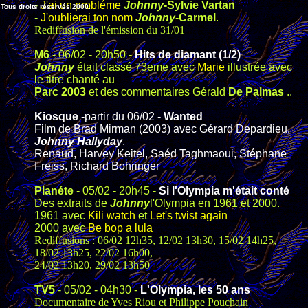
-
J'ai un probléme
Johnny
-Sylvie Vartan
Tous droits réservés 2000.
-
J'oublierai ton nom
Johnny
-Carmel
.
Rediffusion de l'émission du 31/01
M6
- 06/02 - 20h50 -
Hits de diamant (1/2)
Johnny
était classé 73eme avec
Marie
illustrée avec
le titre chanté au
Parc 2003
et des commentaires Gérald
De Palmas
..
Kiosque
-partir du 06/02 -
Wanted
Film de Brad Mirman (2003) avec Gérard Depardieu,
Johnny Hallyday
,
Renaud, Harvey Keitel, Saéd Taghmaoui, Stéphane
Freiss, Richard Bohringer
Planéte
- 05/02 - 20h45 -
Si l'Olympia m'était conté
Des extraits de
Johnny
l'Olympia en 1961 et 2000.
1961 avec
Kili watch
et
Let's twist again
2000 avec
Be bop a lula
Rediffusions : 06/02 12h35, 12/02 13h30, 15/02 14h25,
18/02 13h25, 22/02 16h00,
24/02 13h20, 29/02 13h50
TV5
- 05/02 - 04h30 -
L'Olympia, les 50 ans
Documentaire de Yves Riou et Philippe Pouchain