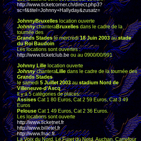
http://www.ticketcorner.ch/direct.php3?
sc=f&titel=Johnny+Hallyday&zusatz=
JohnnyBruxelles
location ouverte
Johnny
chantera
Bruxelles
dans le cadre de la
tournée des
Grands Stades
le mercredi
18 Juin 2003
au
stade
du Roi Baudoin
Les locations sont ouvertes :
http://www.ticketclub.be
ou au 0900/00/991
Johnny Lille
location ouverte
Johnny
chantera
Lille
dans le cadre de la tournée des
Grands Stades
le samedi
5 Juillet 2003
au
stadium Nord de
Villeneuve-d'Ascq
Il y a 5 catégories de places:
Assises
Cat 1 80 Euros, Cat 2 59 Euros, Cat 3 49
Euros
Pelouse
Cat 1 49 Euros, Cat 2 36 Euros.
Les locations sont ouverte
http://www.ticketnet.fr
http://www.billetel.fr
http://www.fnac.fr
La Voix du Nord, Le Furet du Nord, Auchan, Carrefour