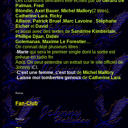
Les chansons devraient étre écrites par de
Gérard De
Palmas
,
Fred
Blondin
,
Axel Bauer
,
Michel Mallory
(2 titres),
Catherine Lara
,
Ricky
Allison
,
Patrick Bruel
,
Marc Lavoine
,
Stéphane
Eicher
et
David
...
et aussi avec des textes de
Sandrine Kimberlain
,
Phillipe Djian
,
Didier
Golemanas
,
Maxime Le Forestier
....
On connait déjé plusieurs titres :
-
Marie
qui sera le premier single dont la sortie est
prévue en radio fin
Aoùt. On peut entendre un extrait sur le site officiel de
Johnny
ICI
.
-
C'est une femme, c'est tout
de
Michel Mallory
-
Laisse moi tombertes genoux
de
Catherine Lara
Retour
Fan-Club
Retour