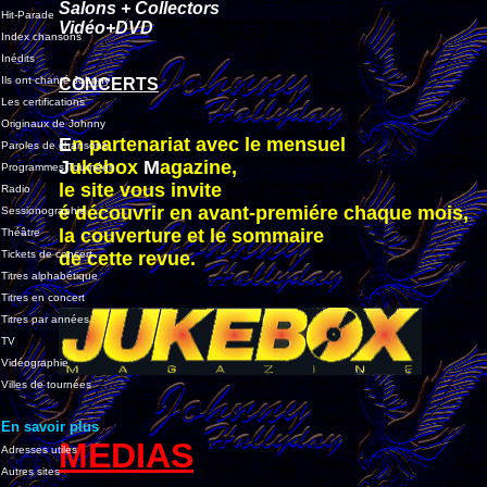
Salons + Collectors
Hit-Parade
Vidéo+DVD
Index chansons
Inédits
Ils ont chanté Johnny
CONCERTS
Les certifications
Originaux de Johnny
E
n partenariat avec le mensuel
Paroles de chansons
J
ukebox
M
agazine,
Programmes Tournées
le site vous invite
Radio
é découvrir en avant-premiére chaque mois,
Sessionographie
la couverture et le sommaire
Théâtre
Tickets de concert
de cette revue.
Titres alphabétique
Titres en concert
Titres par années
TV
Vidéographie
Villes de tournées
En savoir plus
MEDIAS
Adresses utiles
Autres sites