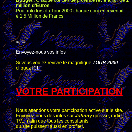
Budget
: Chaque concert de province reviendra+ de
1
million d'Euros
.
Pour info lors du Tour 2000 chaque concert revenait
é 1,5 Million de Francs.
Retour
Envoyez-nous vos infos
Si vous voulez revivre le magnifique
TOUR 2000
cliquez
ICI.
VOTRE PARTICIPATION
Nous attendons votre participation active sur le site.
Envoyez-nous des infos sur
Johnny
(presse, radio,
TV... ) afin
que tous les consultants
du site puissent aussi en profiter.