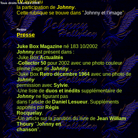
TV
ayant vu
Tous droits réservés 2000.
la participation de
Johnny
.
Cette rubrique se trouve dans "
Johnny et l'image
"
Retour
Presse
Juke Box Magazine
né 183 10/2002
Johnny
est présent dans :
-Juke Box
Actualités
-
Collector 50
pour 2002 avec une photo couleur
pleine page de
Johnny
.
-Juke Box
Retro décembre 1964
avec une photo de
Johnny
permission avec
Sylvie
.
-Une liste de
duos et inédits
supplémentaire de
Johnny
ne figurant pas
dans l'article de
Daniel Lesueur
. Suppléments
apportés par
Régis
Rocquelay
.
-Un article sur la parution du livre de
Jean William
Thoury
"J
ohnny en
chanson
".