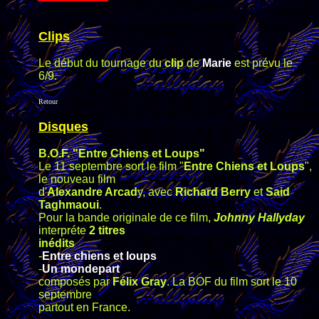
Clips
Le début du tournage du
clip
de
Marie
est prévu le
6/9.
Retour
Disques
B.O.F. "Entre Chiens et Loups"
Le 11 septembre sort le film "
Entre Chiens et Loups
",
le nouveau film
d'
Alexandre Arcad
y, avec
Richard Berry
et
Said
Taghmaoui
.
Pour la bande originale de ce film,
Johnny Hallyday
interpréte
2 titres
inédits
-
Entre chiens et loups
-
Un mondepart
composés par
Félix Gray
. La BOF du film sort le 10
septembre
partout en France.