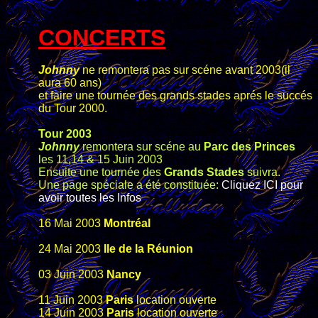
CONCERTS
Johnny
ne remontera pas sur scéne avant 2003(il
aura 60 ans)
et faire une tournée des grands stades aprés le succés
du Tour 2000.
Tour 2003
Johnny
remontera sur scéne au
Parc des Princes
les 11,14 & 15 Juin 2003
Ensuite une tournée des
Grands Stades
suivra.
Une page spéciale a été constituée:
Cliquez ICI pour
avoir toutes les Infos
16 Mai 2003
Montréal
24 Mai 2003
Ile de la Réunion
03 Juin 2003
Nancy
11 Juin 2003
Paris
location ouverte
14 Juin 2003
Paris
location ouverte