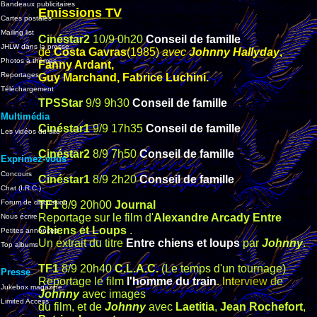
Bandeaux publicitaires
Emissions TV
Cartes postales
Mailing list
Cinéstar2
10/9
0h20
Conseil de famille
JHLW dans la presse
de
Costa Gavras
(1985)
avec
Johnny Hallyday
,
Photos à thèmes
Fanny Ardant,
Reportages
Guy Marchand, Fabrice Luchini.
Téléchargement
TPSStar
9/9 9h30
Conseil de famille
Multimédia
Cinéstar1
9/9 17h35
Conseil de famille
Les vidéos du site
Cinéstar2
8/9
7h50
Conseil de famille
Exprimez-vous
Concours
Cinéstar1
8/9 2h20
Conseil de famille
Chat (I.R.C.)
Forum de discussion
TF1
8/9 20h00
Journal
Reportage sur le film d'
Alexandre Arcady
Entre
Nous écrire
Chiens et Loups
.
Petites annonces
Un extrait du titre
Entre chiens et loups
par
Johnny
.
Top albums
TF1
8/9 20h40
C.L.A.C.
(Le temps d'un tournage)
Presse
Reportage le film
l'homme du train
. Int
e
r
view d
e
Jukebox magazine
Johnny
avec images
Limited Access
du film, et de
Johnny
avec
Laetitia
,
Jean Rochefort
,