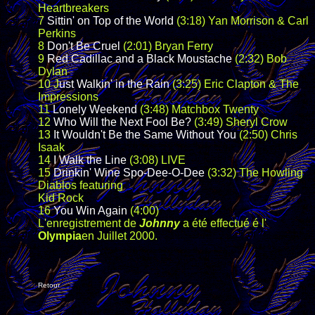
Heartbreakers
7
Sittin' on Top of the World
(3:18) Yan Morrison & Carl
Perkins
8
Don't Be Cruel
(2:01) Bryan Ferry
9
Red Cadillac and a Black Moustache
(2:32) Bob
Dylan
10 J
ust Walkin' in the Rain
(3:25) Eric Clapton & The
Impressions
11
Lonely Weekend
(3:48) Matchbox Twenty
12
Who Will the Next Fool Be?
(3:49) Sheryl Crow
13
It Wouldn't Be the Same Without You
(2:50) Chris
Isaak
14
I Walk the Line
(3:08) LIVE
15
Drinkin' Wine Spo-Dee-O-Dee
(3:32) The Howling
Diablos featuring
Kid Rock
16
You Win Again
(4:00)
L'enregistrement de
Johnny
a été effectué é l'
Olympia
en Juillet 2000.
Retour