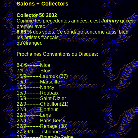
Salons + Collectors
Collector 50 2002
Comme les précédentes années, c'est
Johnny
qui est
premier avec
6,66 %
des votes. Ce sondage concerne aussi bien
les artistes français
qu'étranger.
Prochaines Conventions du Disques:
6-8/9--------Nice
7/9-----------Blois
15/9---------Lauroux (37)
15/9---------Marseille
15/9---------Nancy
15/9---------Roubaix
15/9---------Saint-Dizier
22/9---------Chétillon(21)
22/9---------Harfleur
22/9---------Lens
22/9---------Paris Bercy
22/9---------Renage (38)
27-29/9----Lisbonne
28/9---------Bourg-la-Reine