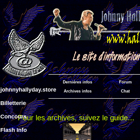
Derniéres infos
Forum
johnnyhallyday.store
Archives infos
Chat
Billetterie
Concours
Pour les archives, suivez le guide...
Flash Info