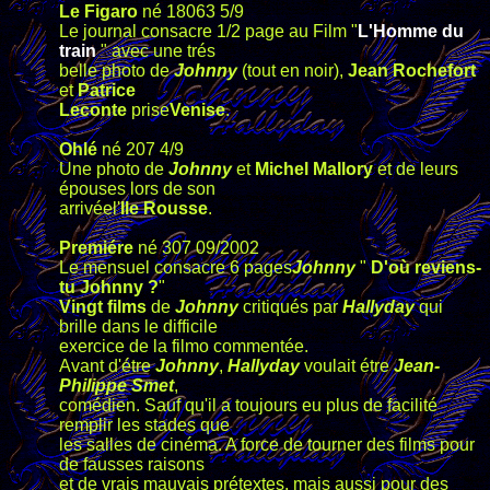
Le Figaro
né 18063 5/9
Le journal consacre 1/2 page au Film "
L'Homme du
train
" avec une trés
belle photo de
Johnny
(tout en noir),
Jean Rochefort
et
Patrice
Leconte
prise
Venise
.
Ohlé
né 207 4/9
Une photo de
Johnny
et
Michel Mallory
et de leurs
épouses lors de son
arrivéel'
Ile Rousse
.
Premiére
né 307 09/2002
Le mensuel consacre 6 pages
Johnny
"
D'où reviens-
tu Johnny ?
"
Vingt films
de
Johnny
critiqués par
Hallyday
qui
brille dans le difficile
exercice de la filmo commentée.
Avant d'étre
Johnny
,
Hallyday
voulait étre
Jean-
Philippe Smet
,
comédien. Sauf qu'il a toujours eu plus de facilité
remplir les stades que
les salles de cinéma. A force de tourner des films pour
de fausses raisons
et de vrais mauvais prétextes, mais aussi pour des