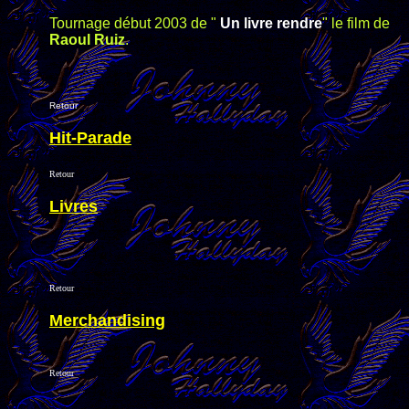
Tournage
début 2003 de "
Un livre rendre
" le film de
Raoul Ruiz
.
Retour
Hit-Parade
Retour
Livres
Retour
Merchandising
Retour