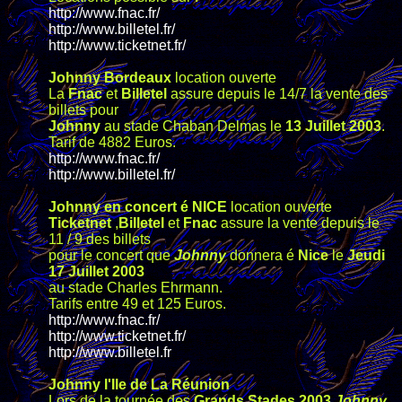
http://www.fnac.fr/
http://www.billetel.fr/
http://www.ticketnet.fr/
Johnny Bordeaux
location ouverte
La
Fnac
et
Billetel
assure depuis le 14/7 la vente des
billets pour
Johnny
au stade Chaban Delmas le
13 Juillet 2003
.
Tarif de 4882 Euros.
http://www.fnac.fr/
http://www.billetel.fr/
Johnny en concert é NICE
location ouverte
Ticketnet
,
Billetel
et
Fnac
assure la vente depuis le
11 / 9 des billets
pour le concert que
Johnny
donnera é
Nice
le
Jeudi
17 Juillet 2003
au stade Charles Ehrmann.
Tarifs entre 49 et 125 Euros.
http://www.fnac.fr/
http://www.ticketnet.fr/
http://www.billetel.fr
Johnny l'Ile de La Réunion
Lors de la tournée des
Grands Stades 2003
Johnny