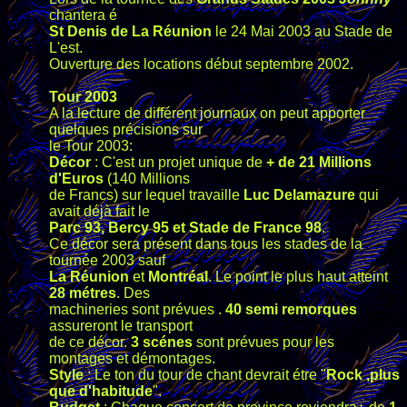
chantera é
St Denis de La Réunion
le 24 Mai 2003 au Stade de
L'est.
Ouverture des locations début septembre 2002.
Tour 2003
A la lecture de différent journaux on peut apporter
quelques précisions sur
le Tour 2003:
Décor
: C'est un projet unique de
+ de 21 Millions
d'Euros
(140 Millions
de Francs) sur lequel travaille
Luc Delamazure
qui
avait déjà fait le
Parc 93, Bercy 95 et Stade de France 98
.
Ce décor sera présent dans tous les stades de la
tournée 2003 sauf
La Réunion
et
Montréal
. Le point le plus haut atteint
28 métres
. Des
machineries sont prévues .
40 semi remorques
assureront le transport
de ce décor.
3 scénes
sont prévues pour les
montages et démontages.
Style
: Le ton du tour de chant devrait étre "
Rock ,plus
que d'habitude
".