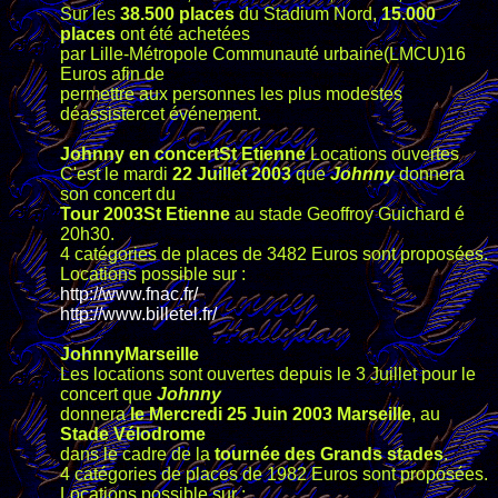
Sur les
38.500 places
du Stadium Nord,
15.000
places
ont été achetées
par Lille-Métropole Communauté urbaine(LMCU)16
Euros afin de
permettre aux personnes les plus modestes
déassistercet événement.
Johnny en concertSt Etienne
Locations ouvertes
C'est le mardi
22 Juillet 2003
que
Johnny
donnera
son concert du
Tour 2003
St Etienne
au stade Geoffroy Guichard é
20h30.
4 catégories de places de 3482 Euros sont proposées.
Locations possible sur :
http://www.fnac.fr/
http://www.billetel.fr/
JohnnyMarseille
Les locations sont ouvertes depuis le 3 Juillet pour le
concert que
Johnny
donnera
le Mercredi 25 Juin 2003
Marseille
, au
Stade Vélodrome
dans le cadre de la
tournée des Grands stades
.
4 catégories de places de 1982 Euros sont proposées.
Locations possible sur :