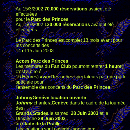
Au 15/3/2002
70.000 réservations
avaient été
effectuées
pour le
Parc des Princes
.
Au 15/7/2002
120.000 réservations
avaient été
effectuées.
Le Parc des Princes est complet 13 mois avant pour
les concerts des
14 et 15 Juin 2003.
Acces Parc des Princes
Les membres du
Fan Club
pourront rentrer
1 heure
(
c'est a dire é
16 Heures)
avant
les autres spectateurs par une porte
spéciale pour
l'ensemble des concerts du
Parc des Princes
.
JohnnyGenéve location ouverte
Johnny
chantera
Genéve
dans le cadre de la tournée
des
Grands Stades
le samedi
28 Juin 2003
et le
Dimanche
29 Juin 2003
au
stade de la Praille
.
Les locations sont ouvertes sur ce lien: