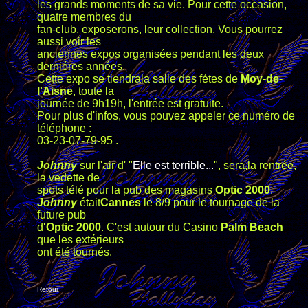
les grands moments de sa vie. Pour cette occasion,
quatre membres du
fan-club, exposerons, leur collection. Vous pourrez
aussi voir les
anciennes expos organisées pendant les deux
derniéres années.
Cette expo se tiendrala salle des fétes de
Moy-de-
l'Aisne
, toute la
journée de 9h19h, l'entrée est gratuite.
Pour plus d'infos, vous pouvez appeler ce numéro de
téléphone :
03-23-07-79-95 .
Johnny
sur l'air d' "
Elle est terrible...
", sera,la rentrée,
la vedette de
spots télé pour la pub des magasins
Optic 2000
.
Johnny
était
Cannes
le 8/9 pour le tournage de la
future pub
d
'Optic 2000
. C'est autour du Casino
Palm Beach
que les extérieurs
ont été tournés.
Retour