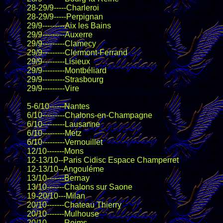
28-29/9-----Charleroi
28-29/9-----Perpignan
29/9---------Aix les Bains
29/9---------Auxerre
29/9---------Clamecy
29/9---------Clermont-Ferrand
29/9---------Lisieux
29/9---------Montbéliard
29/9---------Strasbourg
29/9---------Vire
5-6/10------Nantes
6/10---------Chalons-en-Champagne
6/10---------Lausanne
6/10---------Metz
6/10---------Vernouillet
12/10-------Mons
12-13/10--Paris Cidisc Espace Champerret
12-13/10--Angouléme
13/10-------Bernay
13/10-------Chalons sur Saone
19-20/10---Milan
20/10-------Chateau Thierry
20/10-------Mulhouse
20/10-------Reims