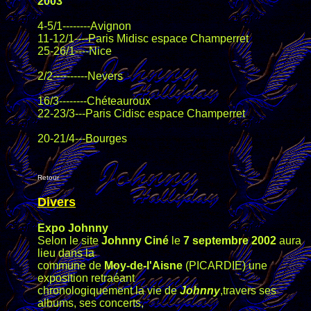
2003
4-5/1--------Avignon
11-12/1----Paris Midisc espace Champerret
25-26/1----Nice
2/2----------Nevers
16/3--------Chéteauroux
22-23/3---Paris Cidisc espace Champerret
20-21/4---Bourges
Retour
Divers
Expo Johnny
Selon le site
Johnny Ciné
le
7 septembre 2002
aura
lieu dans la
commune de
Moy-de-l'Aisne
(PICARDIE) une
exposition retraéant
chronologiquement la vie de
Johnny
,travers ses
albums, ses concerts,