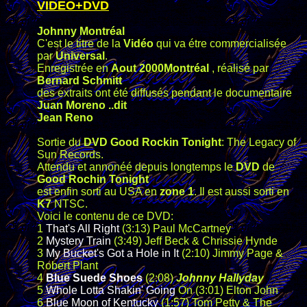
VIDEO+DVD
Johnny Montréal
C'est le titre de la
Vidéo
qui va étre commercialisée
par
Universal
.
Enregistrée en
Aout 2000Montréal
, réalisé par
Bernard Schmitt
des extraits ont été diffusés pendant le documentaire
Juan Moreno ..dit
Jean Reno
Sortie du
DVD Good Rockin Tonight
: The Legacy of
Sun Records.
Attendu et annonéé depuis longtemps le
DVD
de
Good Rochin Tonight
est enfin sorti au USA en
zone 1
. Il est aussi sorti en
K7
NTSC.
Voici le contenu de ce DVD:
1
That's All Right
(3:13) Paul McCartney
2
Mystery Train
(3:49) Jeff Beck & Chrissie Hynde
3
My Bucket's Got a Hole in It
(2:10) Jimmy Page &
Robert Plant
4
Blue Suede Shoes
(2:08)
Johnny Hallyday
5
Whole Lotta Shakin' Going
On (3:01) Elton John
6
Blue Moon of Kentucky
(1:57) Tom Petty & The