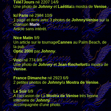
Télé7Jours
né 2207 14/9
Une photo de
Johnny
et
Laétitia
la mostra de
Venise
.
Ici Paris
né 2984 10/9
1 page et demi avec 3 photos de
Johnny
Venise
sur la
chanson
Marie
.
Article sans intérét.
Nice Matin
9/9
Un article sur le tournage
Cannes
au Palm Beach, de
la pub
Optic 2000
par
Johnny
.
Voici
né 774 9/9
Une photo de
Johnny
et
Jean Rochefort
la mostra de
Venise
.
France Dimanche
né 2923 6/9
2 petites photos de
Johnny
la
Mostra de Venise
.
Le Soir
6/9
A l'occasion de La
Mostra de Venise
trés bonne
interview de
Johnny
accompagnée d'une photo.