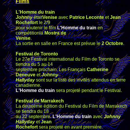
Films
L'Homme du train
Johnny
était
Venise
avec
Patrice Leconte
et
Jean
Rochefort
le 2/9
pour soutenir le film
L'Homme du train
en
compétitionla
Mostra de
Venise
.
La sortie en salle en France est prévue le
2 Octobre
.
Festival de Toronto
Le 27e Festival international du Film de Toronto se
tiendra du 5 au 14
septembre prochain. Les Français
Catherine
Deneuve
et
Johnny
Hallyday
sont sur la liste des invités attendus en terre
canadienne.
L'Homme du train
sera projeté pendant le Festival.
Festival de Marrakech
La deuxiéme édition du Festival du Film de Marrakech
se tiendra du 18
au 22 septembre.
L'Homme du train
avec
Johnny
Hallyday
et
Jean
Rochefort
sera projeté en avant premiére.