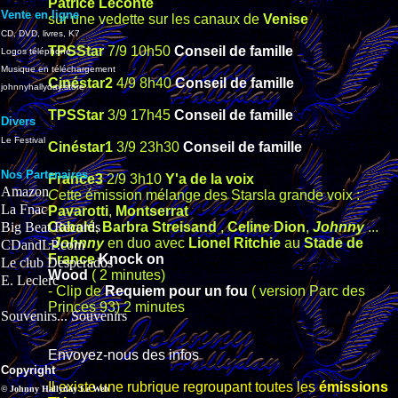
Patrice Leconte
Vente en ligne
sur une vedette sur les canaux de
Venise
CD, DVD, livres, K7
TPSStar
7/9 10h50
Conseil de famille
Logos téléphone
Musique en téléchargement
Cinéstar2
4/9
8h40
Conseil de famille
johnnyhallyday.store
TPSStar
3/9 17h45
Conseil de famille
Divers
Le Festival
Cinéstar1
3/9 23h30
Conseil de famille
Nos Partenaires
France3
2/9 3h10
Y'a de la voix
Amazon
C
ette émission mélange des Starsla grande voix :
La Fnac
Pavarotti
,
Montserrat
Big Beat Records
Cabalé
,
Barbra Streisand
,
Celine Dion
,
Johnny
...
-
Johnny
en duo avec
Lionel Ritchie
au
Stade de
CDandLP.com
France
Knock on
Le club Desperados
Wood
( 2 minutes)
E. Leclerc
- Clip de
Requiem pour un fou
( version Parc des
Princes 93) 2 minutes
Souvenirs... Souvenirs
Envoyez-nous des infos
Copyright
Il existe une rubrique regroupant toutes les
émissions
© Johnny Hallyday Le Web