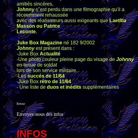
amitiés sincéres,
Johnny
s"est perdu dans une filmographie qu'il a
réceemment rehaussée
avec des réalisateurs aussi exigeants que
Laetitia
Masson ou Patrice
Leconte.
Juke Box Magazine
né 182 9/2002
Johnny
est présent dans :
-Juke Box
Actualité
-Une photo couleur pleine page du visage de
Johnny
en tenue de soldat
lors de son service militaire.
-Les
succés de 11/64
-Juke Box
rétro de 11/64
- Une liste de
duos et inédits
supplémentaires
Retour
Envoyez-nous des infos
INFOS