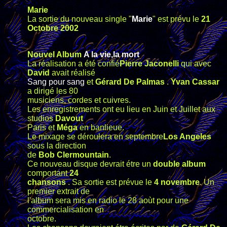
Marie
La sortie du nouveau single "
Marie
" est prévu le
21
Octobre 2002
Nouvel Album
A la vie,la mort
La réalisation a été confié
Pierre Jaconelli
qui avec
David
avait réalisé
Sang pour sang
et
Gérard De Palmas
.
Yvan Cassar
a dirigé les 80
musiciens, cordes et cuivres.
Les enregistrements ont eu lieu en Juin et Juillet aux
studios
Davout
Paris et
Méga
en banlieue.
Le mixage se déroulera en septembre
Los Angeles
sous la direction
de
Bob Clermountain
.
Ce nouveau disque devrait étre un
double album
comportant
24
chansons
. Sa sortie est prévue le
4 novembre
. Un
premier extrait de
l'album sera mis en radio le 28 aoùt pour une
commercialisation en
octobre.