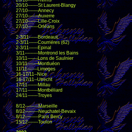
20/10-------St Laurent-Blangy
27/10-------Annecy
27/10-------Auxerre
27/10-------Lille-Croix
27/10-------Orléans
2-3/11------Bordeaux
2-3/11------Courriéres (62)
2-3/11------Epinal
3/11---------Montrond les Bains
10/11-------Lons de Saulnier
10/11-------Montluéon
11/11-------Limoges
16-17/11--Nice
16-17/11--Utrecht
17/11-------Millau
17/11-------Montbéliard
24/11-------Troyes
8/12---------Marseille
8/12---------Neuchatel-Bevaix
8/12---------Paris Bercy
15/12-------Toulon