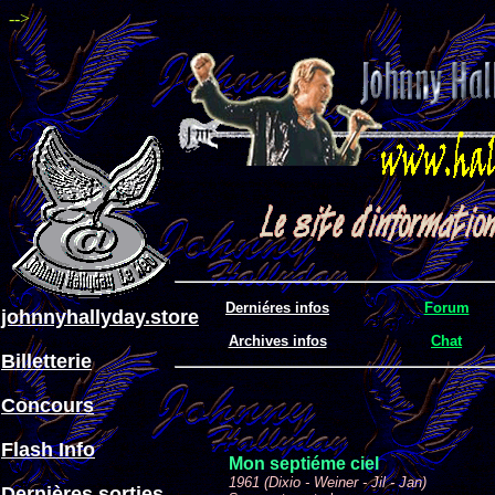
-->
Derniéres infos
Forum
johnnyhallyday.store
Archives infos
Chat
Billetterie
Concours
Flash Info
Mon septiéme ciel
1961 (Dixio - Weiner - Jil - Jan)
Dernières sorties