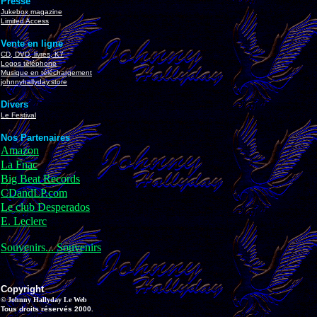
Presse
Jukebox magazine
Limited Access
Vente en ligne
CD, DVD, livres, K7
Logos téléphone
Musique en téléchargement
johnnyhallyday.store
Divers
Le Festival
Nos Partenaires
Amazon
La Fnac
Big Beat Records
CDandLP.com
Le club Desperados
E. Leclerc
Souvenirs... Souvenirs
Copyright
© Johnny Hallyday Le Web
Tous droits réservés 2000.