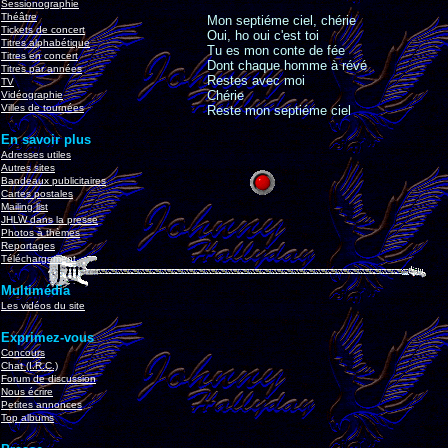
Sessionographie
Théâtre
Mon septiéme ciel, chérie
Tickets de concert
Oui, ho oui c'est toi
Titres alphabétique
Tu es mon conte de fée
Titres en concert
Dont chaque homme à révé
Titres par années
Restes avec moi
TV
Chérie
Vidéographie
Villes de tournées
Reste mon septiéme ciel
En savoir plus
Adresses utiles
Autres sites
Bandeaux publicitaires
Cartes postales
Mailing list
JHLW dans la presse
Photos à thèmes
Reportages
Téléchargement
Multimédia
Les vidéos du site
Exprimez-vous
Concours
Chat (I.R.C.)
Forum de discussion
Nous écrire
Petites annonces
Top albums