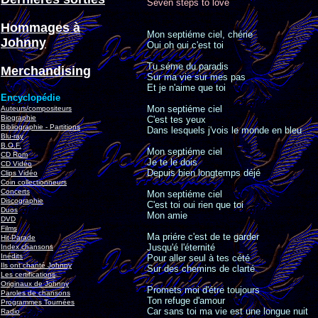
Seven steps to love
Hommages à
Mon septiéme ciel, chérie
Johnny
Oui oh oui c'est toi
Tu séme du paradis
Merchandising
Sur ma vie sur mes pas
Et je n'aime que toi
Encyclopédie
Mon septiéme ciel
Auteurs/compositeurs
Biographie
C'est tes yeux
Bibliographie - Partitions
Dans lesquels j'vois le monde en bleu
Blu-ray
B.O.F.
Mon septiéme ciel
CD Rom
Je te le dois
CD Vidéo
Depuis bien longtemps déjé
Clips Vidéo
Coin collectionneurs
Concerts
Mon septiéme ciel
Discographie
C'est toi oui rien que toi
Duos
Mon amie
DVD
Films
Ma priére c'est de te garder
Hit-Parade
Jusqu'é l'éternité
Index chansons
Inédits
Pour aller seul à tes cété
Ils ont chanté Johnny
Sur des chemins de clarté
Les certifications
Originaux de Johnny
Promets moi d'étre toujours
Paroles de chansons
Ton refuge d'amour
Programmes Tournées
Car sans toi ma vie est une longue nuit
Radio