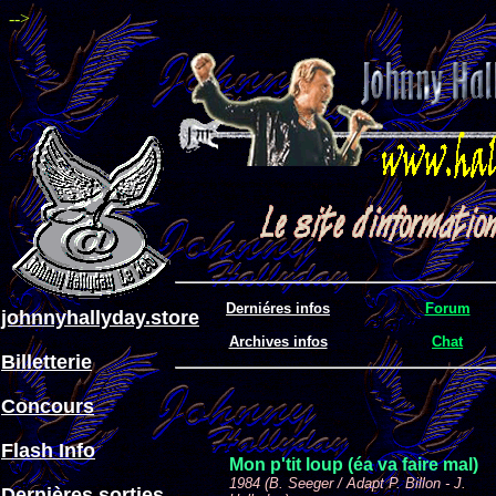
-->
Derniéres infos
Forum
johnnyhallyday.store
Archives infos
Chat
Billetterie
Concours
Flash Info
Mon p'tit loup (éa va faire mal)
1984 (B. Seeger / Adapt P. Billon - J.
Dernières sorties