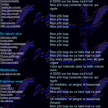
Sessionographie
A 50/50 sur ton beau rock'n'roll
Théâtre
Mon p'tit loup j'entends l'escroc qui
Tickets de concert
rigole
Titres alphabétique
Titres en concert
Mon p'tit loup
Titres par années
Mon p'tit loup
TV
Mon p'tit loup
Vidéographie
Villes de tournées
Mon p'tit loup
En savoir plus
Mon p'tit loup
Mon p'tit loup
Adresses utiles
Autres sites
Mon p'tit loup
Bandeaux publicitaires
Mon p'tit loup
Cartes postales
Mailing list
Mon p'tit loup éa va faire mal ce soir
JHLW dans la presse
Mon p'tit loup éa va faire mal ce soir
Photos à thèmes
Oui mais prends garde au mec au gros
Reportages
Téléchargement
cigare
Celui qui t'attends dans la belle voiture
Multimédia
noire
A 50/50 sur ton beau rock'n'roll
Les vidéos du site
Mon p'tit loup j'entends l'escroc qui
rigole
Exprimez-vous
Un médiator, un peigne et beaucoup
Concours
d'espoir
Chat (I.R.C.)
Forum de discussion
Mon p'tit loup éa va faire mal ce soir
Nous écrire
Petites annonces
Un médiator, un peigne et beaucoup
Top albums
d'espoir
Mon p'tit loup éa va faire mal ce soir