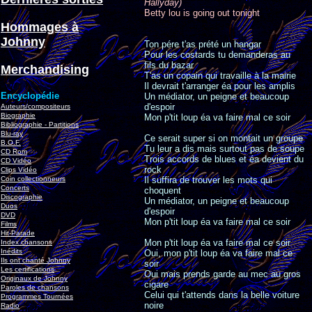
Hallyday)
Betty lou is going out tonight
Hommages à
Johnny
Ton pére t'as prété un hangar
Pour les costards tu demanderas au
fils du bazar
Merchandising
T'as un copain qui travaille à la mairie
Il devrait t'arranger éa pour les amplis
Encyclopédie
Un médiator, un peigne et beaucoup
d'espoir
Auteurs/compositeurs
Biographie
Mon p'tit loup éa va faire mal ce soir
Bibliographie - Partitions
Blu-ray
Ce serait super si on montait un groupe
B.O.F.
Tu leur a dis mais surtout pas de soupe
CD Rom
Trois accords de blues et éa devient du
CD Vidéo
rock
Clips Vidéo
Coin collectionneurs
Il suffira de trouver les mots qui
Concerts
choquent
Discographie
Un médiator, un peigne et beaucoup
Duos
d'espoir
DVD
Mon p'tit loup éa va faire mal ce soir
Films
Hit-Parade
Mon p'tit loup éa va faire mal ce soir
Index chansons
Inédits
Oui, mon p'tit loup éa va faire mal ce
Ils ont chanté Johnny
soir
Les certifications
Oui mais prends garde au mec au gros
Originaux de Johnny
cigare
Paroles de chansons
Celui qui t'attends dans la belle voiture
Programmes Tournées
noire
Radio