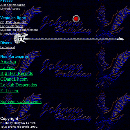
Presse
Jukebox magazine
Limited Access
Vente en ligne
CD, DVD, livres, K7
Logos téléphone
Musique en téléchargement
johnnyhallyday.store
Divers
Le Festival
Nos Partenaires
Amazon
La Fnac
Big Beat Records
CDandLP.com
Le club Desperados
E. Leclerc
Souvenirs... Souvenirs
Copyright
© Johnny Hallyday Le Web
Tous droits réservés 2000.