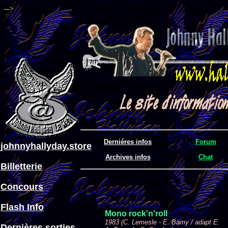
-->
Derniéres infos
Forum
johnnyhallyday.store
Archives infos
Chat
Billetterie
Concours
Flash Info
Mono rock'n'roll
1983 (C. Lemesle - E. Bamy / adapt E.
Dernières sorties