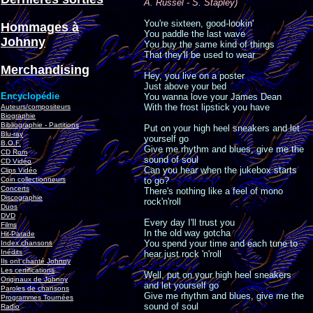
A. Russel - S. Stapley)
You're sixteen, good-lookin'
Hommages à
You paddle the last wave
Johnny
You buy the same kind of things
That they'll be used to wear
Merchandising
Hey, you live on a poster
Just above your bed
Encyclopédie
You wanna love your James Dean
With the frost lipstick you have
Auteurs/compositeurs
Biographie
Bibliographie - Partitions
Put on your high heel sneakers and let
Blu-ray
yourself go
B.O.F.
Give me rhythm and blues, give me the
CD Rom
sound of soul
CD Vidéo
Can you hear when the jukebox starts
Clips Vidéo
Coin collectionneurs
to go?
Concerts
There's nothing like a feel of mono
Discographie
rock'n'roll
Duos
DVD
Every day I'll trust you
Films
In the old way gotcha
Hit-Parade
You spend your time and each tune to
Index chansons
Inédits
hear just rock 'n'roll
Ils ont chanté Johnny
Les certifications
Well, put on your high heel sneakers
Originaux de Johnny
and let yourself go
Paroles de chansons
Give me rhythm and blues, give me the
Programmes Tournées
sound of soul
Radio