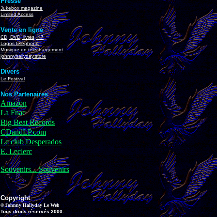
Presse
Jukebox magazine
Limited Access
Vente en ligne
CD, DVD, livres, K7
Logos téléphone
Musique en téléchargement
johnnyhallyday.store
Divers
Le Festival
Nos Partenaires
Amazon
La Fnac
Big Beat Records
CDandLP.com
Le club Desperados
E. Leclerc
Souvenirs... Souvenirs
Copyright
© Johnny Hallyday Le Web
Tous droits réservés 2000.