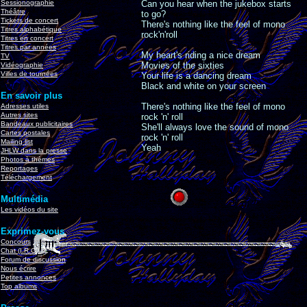
Sessionographie
Can you hear when the jukebox starts
Théâtre
to go?
Tickets de concert
There's nothing like the feel of mono
Titres alphabétique
rock'n'roll
Titres en concert
Titres par années
My heart's riding a nice dream
TV
Movies of the sixties
Vidéographie
Villes de tournées
Your life is a dancing dream
Black and white on your screen
En savoir plus
There's nothing like the feel of mono
Adresses utiles
Autres sites
rock 'n' roll
Bandeaux publicitaires
She'll always love the sound of mono
Cartes postales
rock 'n' roll
Mailing list
Yeah
JHLW dans la presse
Photos à thèmes
Reportages
Téléchargement
Multimédia
Les vidéos du site
Exprimez-vous
Concours
Chat (I.R.C.)
Forum de discussion
Nous écrire
Petites annonces
Top albums