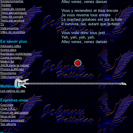
Sessionographie
Allez venez, venez danser
Théâtre
Tickets de concert
Vous y reviendrez et tous encore
Titres alphabétique
Je vous reverrai tous encore
Titres en concert
Le mashed potatoes est sur la liste
Titres par années
Il survivra, oui, autant que le twist
TV
Vidéographie
Villes de tournées
Vous voilé donc tous prét
Yeh, yeh, yeh, yeh,
En savoir plus
Allez venez, venez danser
Adresses utiles
Autres sites
Bandeaux publicitaires
Cartes postales
Mailing list
JHLW dans la presse
Photos à thèmes
Reportages
Téléchargement
Multimédia
Les vidéos du site
Exprimez-vous
Concours
Chat (I.R.C.)
Forum de discussion
Nous écrire
Petites annonces
Top albums