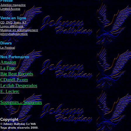
Presse
Jukebox magazine
Limited Access
Vente en ligne
CD, DVD, livres, K7
Logos téléphone
Musique en téléchargement
johnnyhallyday.store
Divers
Le Festival
Nos Partenaires
Amazon
La Fnac
Big Beat Records
CDandLP.com
Le club Desperados
E. Leclerc
Souvenirs... Souvenirs
Copyright
© Johnny Hallyday Le Web
Tous droits réservés 2000.