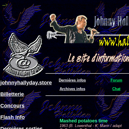
-->
Derniéres infos
Forum
johnnyhallyday.store
Archives infos
Chat
Billetterie
Concours
Flash Info
Mashed potatoes time
1963 (B. Lowenthal - K. Mann / adapt
Dernières sorties