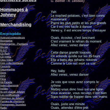
G. Bertret - R. Desbois)
Hommages à
Yeh
Johnny
Le mashed potatoes, c'est bien connu
maintenant
Parmi les plus petits et les plus grands
Merchandising
Car il est trés facile à danser
Venez-y, il est encore temps d'essayer
Encyclopédie
Ouais, écoutez, c'est lancinant
Auteurs/compositeurs
Biographie
C'est vraiment le refrain du moment
Bibliographie - Partitions
Allez venez, venez danser
Blu-ray
B.O.F.
Cette danse grandit toujours
CD Rom
On entends qu'elle sur les 45 tours
CD Vidéo
Elle a battu des refrains notoires
Clips Vidéo
Coin collectionneurs
Comme le Lion est mort ce soir
Concerts
Discographie
Hey, baby
Duos
Allez venez, venez danser
DVD
Films
Je vois que vous avez compris le
Hit-Parade
rythme
Index chansons
Inédits
Mettez-vous donc tous sur une ligne
Ils ont chanté Johnny
Vous avancez, vous reculez, c'est bien
Les certifications
Sans oublier de frapper dans vos mains
Originaux de Johnny
Paroles de chansons
Ouais, juste une minute
Programmes Tournées
Ouais, attendez d'étre prét
Radio