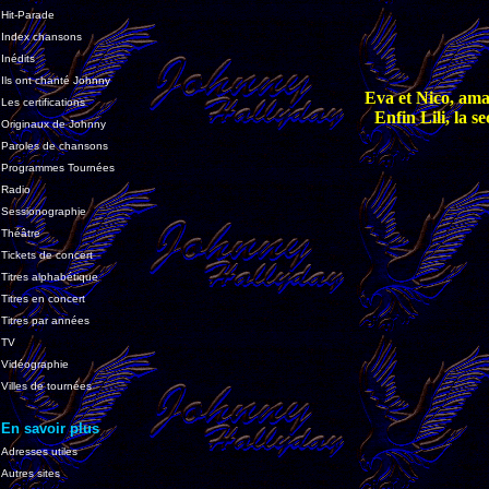
Hit-Parade
Index chansons
Inédits
Ils ont chanté Johnny
Eva et Nico, ama
Les certifications
Enfin Lili, la s
Originaux de Johnny
Paroles de chansons
Programmes Tournées
Radio
Sessionographie
Théâtre
Tickets de concert
Titres alphabétique
Titres en concert
Titres par années
TV
Vidéographie
Villes de tournées
En savoir plus
Adresses utiles
Autres sites