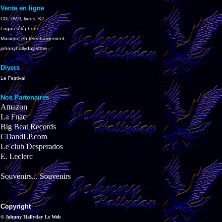
Vente en ligne
CD, DVD, livres, K7
Logos téléphone
Musique en téléchargement
johnnyhallyday.store
Divers
Le Festival
Nos Partenaires
Amazon
La Fnac
Big Beat Records
CDandLP.com
Le club Desperados
E. Leclerc
Souvenirs... Souvenirs
Copyright
© Johnny Hallyday Le Web