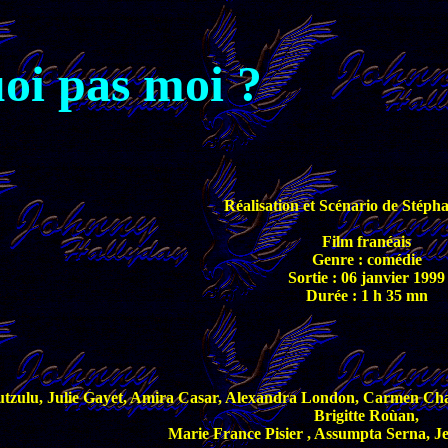
oi pas moi ?
Réalisation et Scénario de Stépha
Film franéais
Genre : comédie
Sortie : 06 janvier 1999
Durée : 1 h 35 mn
utzulu, Julie Gayet, Amira Casar, Alexandra London, Carmen Cha
Brigitte Roùan,
Marie France Pisier , Assumpta Serna, Je