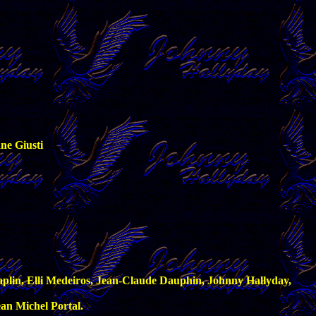
ne Giusti
plin, Elli Medeiros, Jean-Claude Dauphin, Johnny Hallyday,
an Michel Portal.