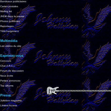
Bandeaux publicitaires
Cartes postales
Mailing list
JHLW dans la presse
Photos à thèmes
Reportages
Téléchargement
Multimédia
Les vidéos du site
Exprimez-vous
Concours
Chat (I.R.C.)
Forum de discussion
Nous écrire
Petites annonces
Top albums
Presse
Jukebox magazine
Limited Access