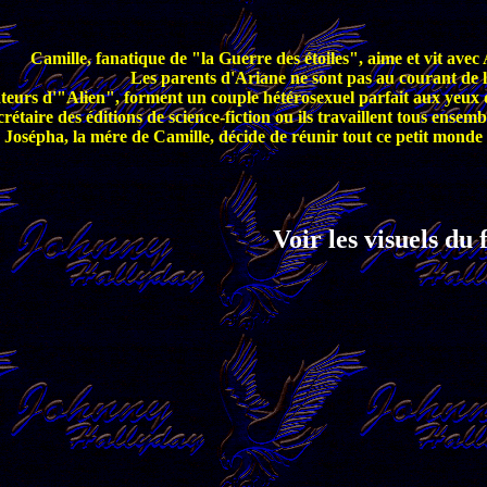
Camille, fanatique de "la Guerre des étoiles", aime et vit avec
Les parents d'Ariane ne sont pas au courant de 
teurs d'"Alien", forment un couple hétérosexuel parfait aux yeux de
ecrétaire des éditions de science-fiction ou ils travaillent tous ense
Josépha, la mére de Camille, décide de réunir tout ce petit mond
Voir les visuels du 