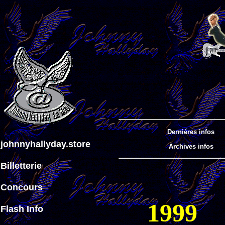
Derniéres infos
johnnyhallyday.store
Archives infos
Billetterie
Concours
1999
Flash Info