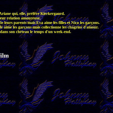
 Ariane qui, elle, préfére Kierkergaard.
leur relation amoureuse.
 leurs parents mais Eva aime les filles et Nico les garçons.
mble aime les garçons mais collectionne les chagrins d'amour.
e dans son chéteau le temps d'un week-end.
film