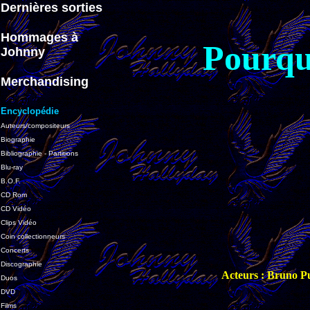
Dernières sorties
Hommages à
Pourqu
Johnny
Merchandising
Encyclopédie
Auteurs/compositeurs
Biographie
Bibliographie - Partitions
Blu-ray
B.O.F.
CD Rom
CD Vidéo
Clips Vidéo
Coin collectionneurs
Concerts
Discographie
Acteurs : Bruno P
Duos
DVD
Films