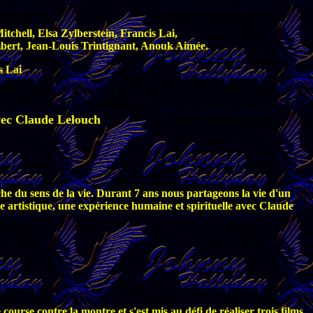
chell, Elsa Zylberstein, Francis Lai,
bert, Jean-Louis Trintignant, Anouk Aimée.
s Lai
vec Claude Lelouch
rche du sens de la vie. Durant 7 ans nous partageons la vie d'un
re artistique, une expérience humaine et spirituelle avec Claude
urse contre la montre et s'est mis au défi de réaliser trois films