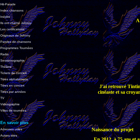
Hit-Parade
Index chansons
Inédits
A
Ils ont chanté Johnny
Les certifications
Originaux de Johnny
Paroles de chansons
Programmes Tournées
Radio
Sessionographie
Théâtre
Tickets de concert
Titres alphabétique
Titres en concert
J'ai retrouvé Tintin
cinéaste et sa croya
Titres par années
TV
Vidéographie
Villes de tournées
En savoir plus
Naissance du projet
Adresses utiles
Autres sites
En 2012, à 75 ans et a