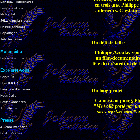
Bandeaux publicitaires
en trois ans. Philippe
Cartes postales
antérieurs. C’est un d
Mailing list
JHLW dans la presse
Photos à thèmes
Reportages
Téléchargement
Un défi de taille
Multimédia
Philippe Azoulay voula
un film-documentaire. 
Les vidéos du site
tête du créateur et de
Exprimez-vous
Concours
Chat (I.R.C.)
Forum de discussion
Un long projet
Nous écrire
Caméra au poing, Phil
Petites annonces
"Me voilà porté par un
Top albums
ses surprises sont l’
Presse
Jukebox magazine
Limited Access