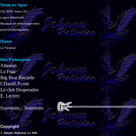
Vente en ligne
CD, DVD, livres, K7
Logos téléphone
Musique en téléchargement
johnnyhallyday.store
Divers
Le Festival
Nos Partenaires
Amazon
La Fnac
Big Beat Records
CDandLP.com
Le club Desperados
E. Leclerc
Souvenirs... Souvenirs
Copyright
© Johnny Hallyday Le Web