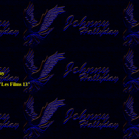
ay
"Les Films 13"