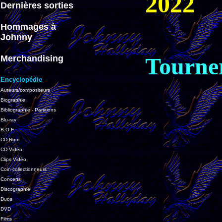
2022
Dernières sorties
Hommages à
Johnny
Tourner
Merchandising
Encyclopédie
Auteurs/compositeurs
Biographie
Bibliographie - Partitions
Blu-ray
B.O.F.
CD Rom
CD Vidéo
Clips Vidéo
Coin collectionneurs
Concerts
Discographie
Duos
DVD
Films