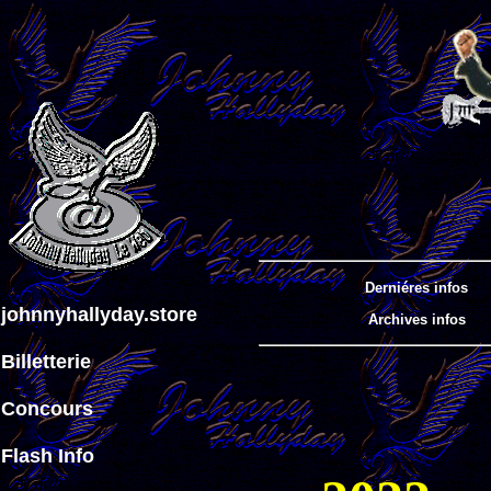
Derniéres infos
johnnyhallyday.store
Archives infos
Billetterie
Concours
Flash Info