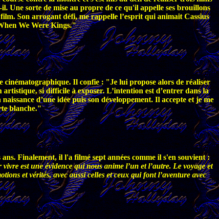
-il. Une sorte de mise au propre de ce qu'il appelle ses brouillons
 film. Son arrogant défi, me rappelle l’esprit qui animait Cassius
When We Were Kings."
e cinématographique. Il confie : "Je lui propose alors de réaliser
rtistique, si difficile à exposer. L’intention est d’entrer dans la
a naissance d’une idée puis son développement. Il accepte et je me
rte blanche."
s. Finalement, il l'a filmé sept années comme il s'en souvient :
vivre est une évidence qui nous anime l’un et l’autre. Le voyage et
ions et vérités, avec aussi celles et ceux qui font l’aventure avec