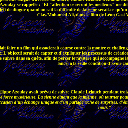
 Azoulay se rappelle : "Et "attention ce seront les meilleurs" me dit
éfi de dingue quand on sait la difficulté de faire ne serait-ce qu’un
Clay/Mohamed Ali, dans le film de Léon
Gast 
it faire un film qui associerait course contre la montre et challeng
L’objectif serait de capter et d’expliquer les processus de création a
 le suivre dans sa quête, afin de percer le mystère qui accompagne l
lance, à la seule condition d’avoir ca
ippe Azoulay avait prévu de suivre Claude Lelouch pendant trois an
e force mystérieuse. La sienne autant que la mienne, où tourner pour 
occasion d’un échange unique et d’un partage riche de surprises, d’émot
nous."