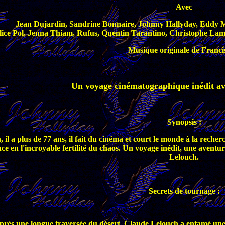
Avec
Jean Dujardin, Sandrine Bonnaire, Johnny Hallyday, Eddy Mit
lice Pol, Jenna Thiam, Rufus, Quentin Tarantino, Christophe Lam
Musique originale de Franci
Un voyage cinématographique inédit a
Synopsis :
, il a plus de 77 ans, il fait du cinéma et court le monde à la reche
nce en l'incroyable fertilité du chaos. Un voyage inédit, une aventu
Lelouch.
Secrets de tournage :
près une longue traversée du désert, Claude Lelouch a entamé une co