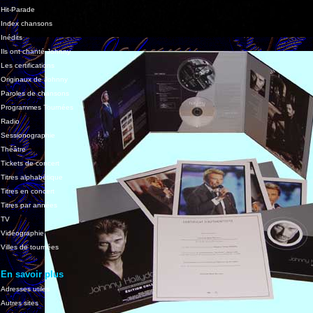
Hit-Parade
Index chansons
Inédits
Ils ont chanté Johnny
Les certifications
Originaux de Johnny
Paroles de chansons
Programmes Tournées
Radio
Sessionographie
Théâtre
Tickets de concert
Titres alphabétique
Titres en concert
Titres par années
TV
Vidéographie
Villes de tournées
En savoir plus
Adresses utiles
Autres sites