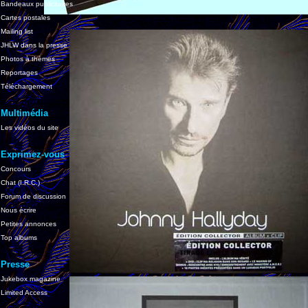
Bandeaux publicitaires
Cartes postales
Mailing list
JHLW dans la presse
Photos à thèmes
Reportages
Téléchargement
Multimédia
Les vidéos du site
Exprimez-vous
Concours
Chat (I.R.C.)
Forum de discussion
Nous écrire
Petites annonces
Top albums
Presse
Jukebox magazine
Limited Access