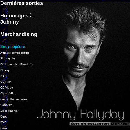
Dernières sorties
Hommages à
Johnny
Merchandising
Encyclopédie
Auteurs/compositeurs
Biographie
Bibliographie - Partitions
Blu-ray
B.O.F.
CD Rom
CD Vidéo
Clips Vidéo
Coin collectionneurs
Concerts
Discographie
Duos
DVD
Films