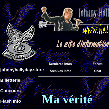
Derniéres infos
Forum
johnnyhallyday.store
Archives infos
Chat
Billetterie
Concours
Ma vérité
Flash Info