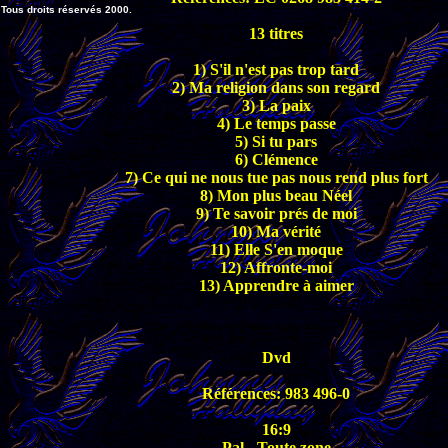
Tous droits réservés 2000.
13 titres
1) S'il n'est pas trop tard
2) Ma religion dans son regard
3) La paix
4) Le temps passe
5) Si tu pars
6) Clémence
7) Ce qui ne nous tue pas nous rend plus fort
8) Mon plus beau Néel
9) Te savoir prés de moi
10) Ma vérité
11) Elle S'en moque
12) Affronte-moi
13) Apprendre à aimer
Dvd
Références: 983 496-0
16:9
Pal - Toute zone