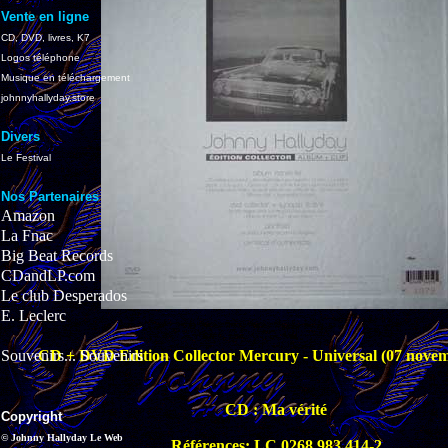
Vente en ligne
CD, DVD, livres, K7
Logos téléphone
Musique en téléchargement
johnnyhallyday.store
Divers
Le Festival
Nos Partenaires
Amazon
La Fnac
Big Beat Records
CDandLP.com
Le club Desperados
E. Leclerc
Souvenirs... Souvenirs
CD + DVD Edition Collector Mercury - Universal (07 nove
CD : Ma vérité
Copyright
© Johnny Hallyday Le Web
Références: LC 0268 983 414-2