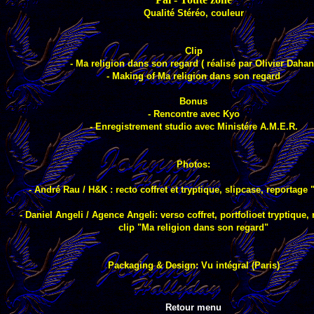
Qualité Stéréo, couleur
Clip
- Ma religion dans son regard ( réalisé par Olivier Dahan
- Making of Ma religion dans son regard
Bonus
- Rencontre avec Kyo
- Enregistrement studio avec Ministére A.M.E.R.
Photos:
- André Rau / H&K : recto coffret et tryptique, slipcase, reportage 
- Daniel Angeli / Agence Angeli: verso coffret, portfolioet tryptique,
clip "Ma religion dans son regard"
Packaging & Design: Vu intégral (Paris)
Retour menu